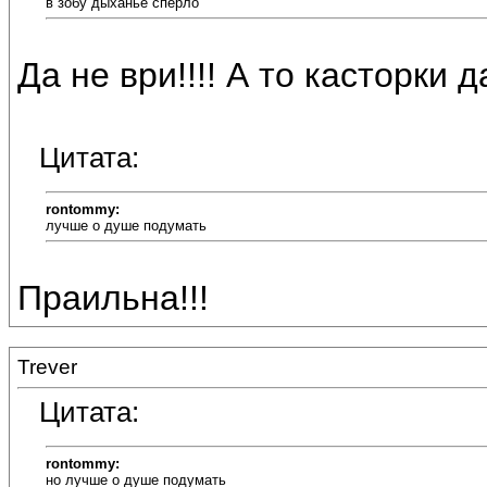
в зобу дыханье сперло
Да не ври!!!! А то касторки д
Цитата:
rontommy:
лучше о душе подумать
Праильна!!!
Trever
Цитата:
rontommy:
но лучше о душе подумать