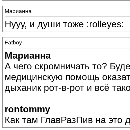
Марианна
Нууу, и души тоже :rolleyes:
Fatboy
Марианна
А чего скромничать то? Бу
медицинскую помощь оказат
дыханик рот-в-рот и всё такое
rontommy
Как там ГлавРазПив на это д