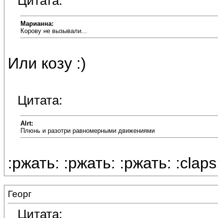
Цитата:
Марианна:
Корову не вызывали...
Или козу :)
Цитата:
Alrt:
Плюнь и разотри равномерными движениями
:ржать: :ржать: :ржать: :claps
Георг
Цитата: