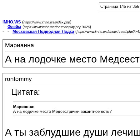
Страница 146 из 366
IMHO.WS
(
)
https://www.imho.ws/index.php
-
Флейм
(
)
https://www.imho.ws/forumdisplay.php?f=26
- -
Московская Подводная Лодка
(
https://www.imho.ws/showthread.php?t=
Марианна
А на лодочке место Медсестр
rontommy
Цитата:
Марианна:
А на лодочке место Медсестрички вакантное есть?
А ты заблудшие души лечиш