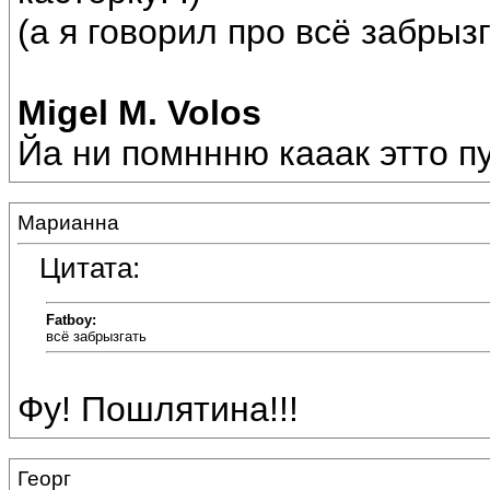
(а я говорил про всё забрызг
Migel M. Volos
Йа ни помннню кааак этто пут
Марианна
Цитата:
Fatboy:
всё забрызгать
Фу! Пошлятина!!!
Георг