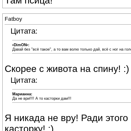
Там псица!
Fatboy
Цитата:
•DimON•:
Давай без "всё такое", а то вам волю только дай, всё с ног на го
Скорее с живота на спину! :)
Цитата:
Марианна:
Да не ври!!!! А то касторки дам!!!
Я никада не вру! Ради этого 
касторку! :)