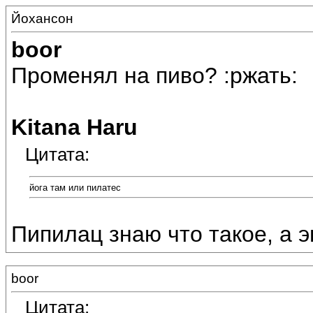
Йохансон
boor
Променял на пиво? :ржать:
Kitana Haru
Цитата:
йога там или пилатес
Пипилац знаю что такое, а э
boor
Цитата: