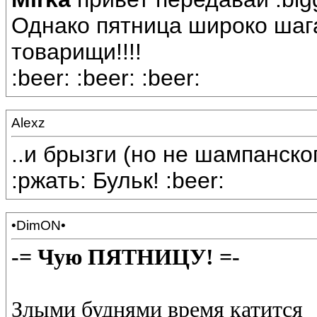
Однако пятница широко шага
товарищи!!!!
:beer: :beer: :beer:
Alexz
..и брызги (но не шампанск
:ржать: Бульк! :beer:
•DimON•
-= Чую ПЯТНИЦУ! =-
Злыми буднями время катится