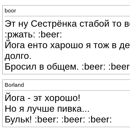
boor
Эт ну Сестрёнка стабой то в
:ржать: :beer:
Йога енто харошо я тож в д
долго.
Бросил в общем. :beer: :beer
Borland
Йога - эт хорошо!
Но я лучше пивка...
Бульк! :beer: :beer: :beer: