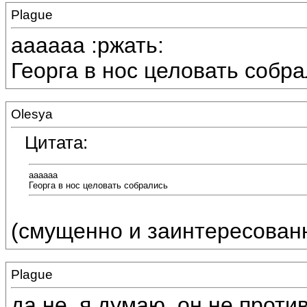
Plague
аааааа :ржать:
Георга в нос целовать собра
Olesya
Цитата:
аааааа
Георга в нос целовать собрались
(смущенно и заинтересованн
Plague
да не, я думаю, он не против