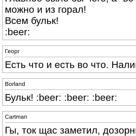
можно и из горал!
Всем бульк!
:beer:
Георг
Есть что и есть во что. Нали
Borland
Бульк! :beer: :beer: :beer:
Cartman
Гы, ток щас заметил, дозор