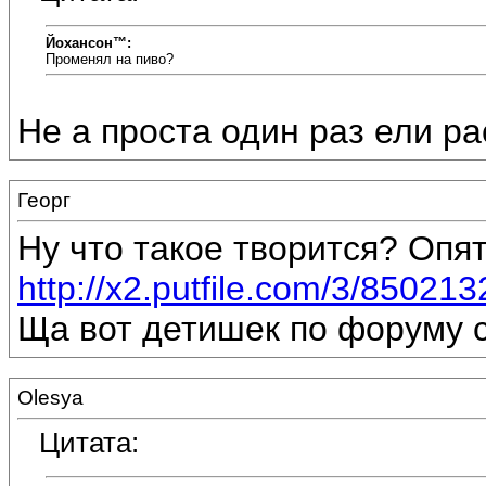
Йохансон™:
Променял на пиво?
Не а проста один раз ели ра
Георг
Ну что такое творится? Опя
http://x2.putfile.com/3/85021
Ща вот детишек по форуму соб
Olesya
Цитата: