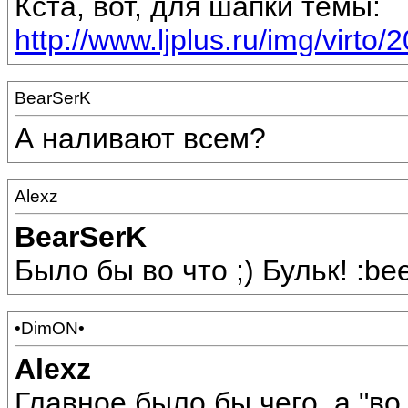
Кста, вот, для шапки темы:
http://www.ljplus.ru/img/virt
BearSerK
А наливают всем?
Alexz
BearSerK
Было бы во что ;) Бульк! :bee
•DimON•
Alexz
Главное было бы чего, а "во 