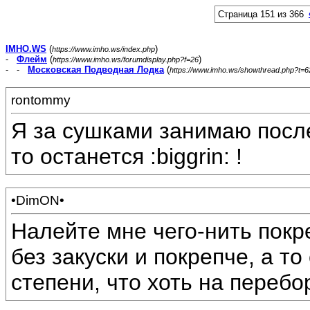
Страница 151 из 366
IMHO.WS
(
)
https://www.imho.ws/index.php
-
Флейм
(
)
https://www.imho.ws/forumdisplay.php?f=26
- -
Московская Подводная Лодка
(
https://www.imho.ws/showthread.php?t=
rontommy
Я за сушками занимаю после
то останется :biggrin: !
•DimON•
Налейте мне чего-нить покр
без закуски и покрепче, а т
степени, что хоть на перебо