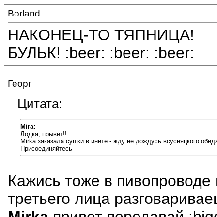
Borland
НАКОНЕЦ-ТО ТЯПНИЦА!
БУЛЬК! :beer: :beer: :beer:
Георг
Цитата:
Mira:
Лодка, прывет!!
Mirka заказала сушки в инете - жду не дождусь всусняцкого обед
Присоединяйтесь
Кажись тоже в пивопроводе 
третьего лица разговарива
Mirka
привет передавай :bigg