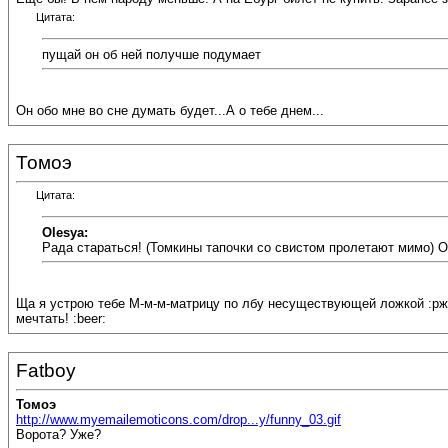
Цитата:
пущай он об ней получше подумает
Он обо мне во сне думать будет...А о тебе днем...
Томоэ
Цитата:
Olesya:
Рада стараться! (Томкины тапочки со свистом пролетают мимо) Ой
Ща я устрою тебе М-м-м-матрицу по лбу несуществующей ложкой :рж
мечтать! :beer:
Fatboy
Томоэ
http://www.myemailemoticons.com/drop...y/funny_03.gif
Ворота? Уже?