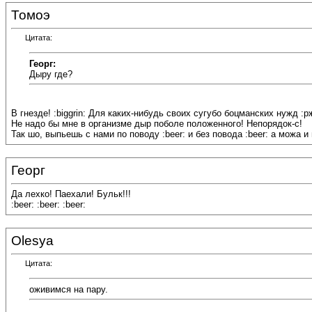
Томоэ
Цитата:
Георг:
Дыру где?
В гнезде! :biggrin: Для каких-нибудь своих сугубо боцманских нужд :р
Не надо бы мне в организме дыр поболе положенного! Непорядок-с!
Так шо, выпьешь с нами по поводу :beer: и без повода :beer: а можа и пр
Георг
Да лехко! Паехали! Бульк!!!
:beer: :beer: :beer:
Olesya
Цитата:
оживимся на пару.