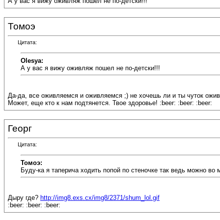
А у вас я вижу оживляж пошел не по-детски!!!
Томоэ
Цитата:
Olesya:
А у вас я вижу оживляж пошел не по-детски!!!
Да-да, все оживляемся и оживляемся ;) не хочешь ли и ты чуток ожив
Может, еще кто к нам подтянется. Твое здоровье! :beer: :beer: :beer:
Георг
Цитата:
Томоэ:
Буду-ка я таперича ходить попой по стеночке так ведь можно во м
Дыру где?
http://img8.exs.cx/img8/2371/shum_lol.gif
:beer: :beer: :beer: