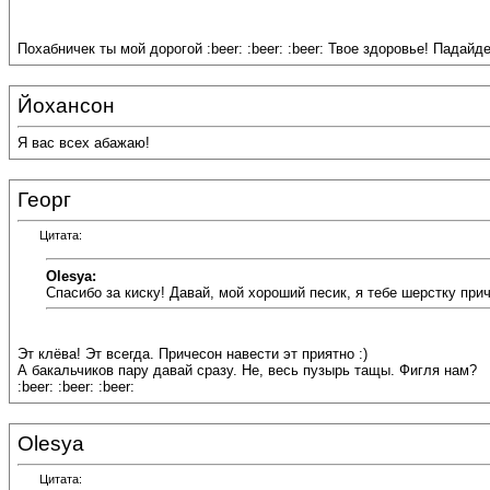
Похабничек ты мой дорогой :beer: :beer: :beer: Твое здоровье! Падайд
Йохансон
Я вас всех абажаю!
Георг
Цитата:
Olesya:
Спасибо за киску! Давай, мой хороший песик, я тебе шерстку при
Эт клёва! Эт всегда. Причесон навести эт приятно :)
А бакальчиков пару давай сразу. Не, весь пузырь тащы. Фигля нам?
:beer: :beer: :beer:
Olesya
Цитата: