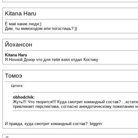
Kitana Haru
Ё маё какие люди:)
Дим, ты мимоходом или погостишь?:))
Йохансон
Kitana Haru
Я Ночной Дозор что для тебя взял отдал Костику
Томоэ
Цитата:
obhodchik:
Жуть!!! Что творится!!! Куда смотрит командный состав? ...кстати
привлекает перспектива, согласно анекдотическому пожеланию нек
И правда, куда смотрит командный состав? :biggrin: