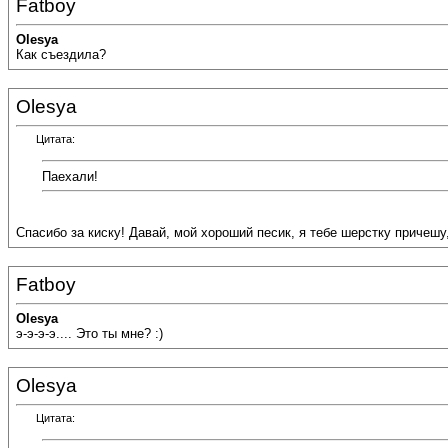
Fatboy
Olesya
Как съездила?
Olesya
Цитата:
Паехали!
Спасибо за киску! Давай, мой хороший песик, я тебе шерстку причешу
Fatboy
Olesya
э-э-э-э.... Это ты мне? :)
Olesya
Цитата: