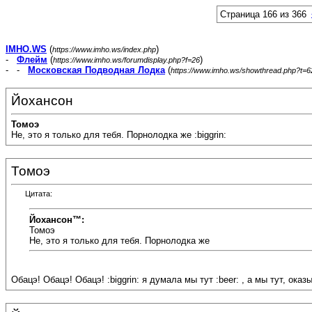
Страница 166 из 366
IMHO.WS
(
)
https://www.imho.ws/index.php
-
Флейм
(
)
https://www.imho.ws/forumdisplay.php?f=26
- -
Московская Подводная Лодка
(
https://www.imho.ws/showthread.php?t=
Йохансон
Томоэ
Не, это я только для тебя. Порнолодка же :biggrin:
Томоэ
Цитата:
Йохансон™:
Томоэ
Не, это я только для тебя. Порнолодка же
Обацэ! Обацэ! Обацэ! :biggrin: я думала мы тут :beer: , а мы тут, оказ