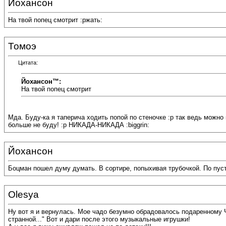
Йохансон
На твой попец смотрит :ржать:
Томоэ
Цитата:
Йохансон™:
На твой попец смотрит
Мда. Буду-ка я таперича ходить попой по стеночке :p так ведь можно 
больше не буду! :p НИКАДА-НИКАДА :biggrin:
Йохансон
Боцман пошел думу думать. В сортире, попыхивая трубочкой. По пуст
Olesya
Ну вот я и вернулась. Мое чадо безумно обрадовалось подаренному 
странной..." Вот и дари после этого музыкальные игрушки!