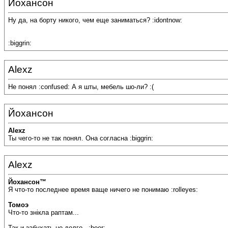
Йохансон
Ну да, на борту никого, чем еще заниматься? :idontnow:
:biggrin:
Alexz
Не понял :confused: А я шты, мебель шо-ли? :(
Йохансон
Alexz
Ты чего-то не так понял. Она согласна :biggrin:
Alexz
Йохансон™
Я что-то последнее время ваще ничего не понимаю :rolleyes:
Томоэ
Что-то знiкла раптам...
Так и забухать не долго.. :beer: