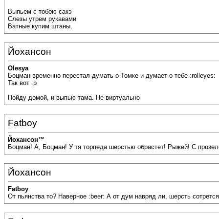
Выпьем с тобою сакэ
Слезы утрем рукавами
Ватные купим штаны.
Йохансон
Olesya
Боцман временно перестал думать о Томке и думает о тебе :rolleyes:
Так вот :p
Пойду домой, и выпью тама. Не виртуально
Fatboy
Йохансон™
Боцман! А, Боцман! У тя торпеда шерстью обрастет! Рыжей! С прозеле
Йохансон
Fatboy
От пьянства то? Наверное :beer: А от дум навряд ли, шерсть сотрется :