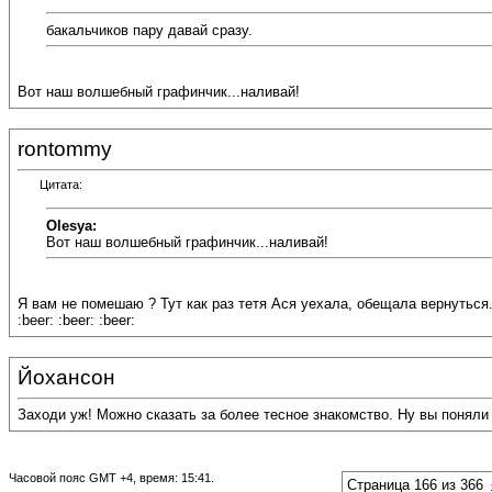
бакальчиков пару давай сразу.
Вот наш волшебный графинчик...наливай!
rontommy
Цитата:
Olesya:
Вот наш волшебный графинчик...наливай!
Я вам не помешаю ? Тут как раз тетя Ася уехала, обещала вернуться
:beer: :beer: :beer:
Йохансон
Заходи уж! Можно сказать за более тесное знакомство. Ну вы поняли 
Часовой пояс GMT +4, время:
15:41
.
Страница 166 из 366