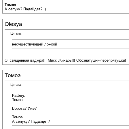
Томоэ
А сёпуку? Падайдет? :)
Olesya
Цитата:
несуществующей ложкой
О, священная ваджра!!! Мисс Жихарь!!! Обознатушки-перепрятушки!
Томоэ
Цитата:
Fatboy:
Томоэ
Ворота? Уже?
Томоэ
А сёпуку? Падайдет?