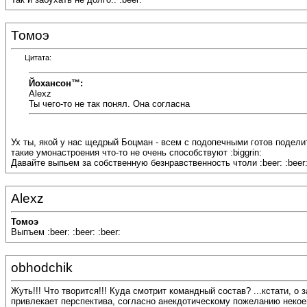
Томоэ
Цитата:
Йохансон™:
Alexz
Ты чего-то не так понял. Она согласна
Ух ты, якой у нас щедрый Боцман - всем с подопечными готов подел
такие умонастроения что-то не очень способствуют :biggrin:
Давайте выпьем за собственную безнравственность чтоли :beer: :beer: 
Alexz
Томоэ
Выпъем :beer: :beer: :beer:
obhodchik
Жуть!!! Что творится!!! Куда смотрит командный состав? ...кстати, о 
привлекает перспектива, согласно анекдотическому пожеланию некоего 