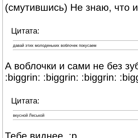
(смутившись) Не знаю, что и
Цитата:
давай этих молоденьких воблочек покусаем
А воблочки и сами не без з
:biggrin: :biggrin: :biggrin: :big
Цитата:
вкусной Леськой
Тебе виднее. :p