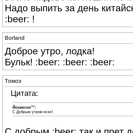
Надо выпить за день китайск
:beer: !
Borland
Доброе утро, лодка!
Бульк! :beer: :beer: :beer:
Томоэ
Цитата:
Йохансон™:
С Добрым утром всех!
С добрым :beer: так и прет до