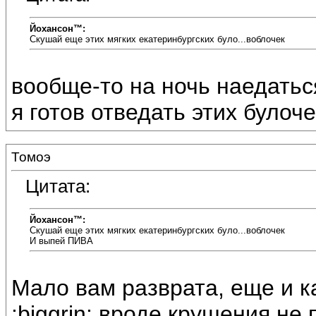
Йохансон™:
Скушай еще этих мягких екатеринбургских було...воблочек
вообще-то на ночь наедатьс
я готов отведать этих булочек
Томоэ
Цитата:
Йохансон™:
Скушай еще этих мягких екатеринбургских було...воблочек
И выпей ПИВА
Мало вам разврата, еще и 
:biggrin: вроде крушения не 