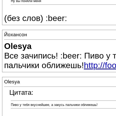
Ну вы поняли меня
(без слов) :beer:
Йохансон
Olesya
Все зачипись! :beer: Пиво у 
пальчики оближешь!
http://fo
Olesya
Цитата:
Пиво у тебя вкуснейшее, а закусь пальчики оближешь!