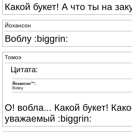
Какой букет! А что ты на за
Йохансон
Воблу :biggrin:
Томоэ
Цитата:
Йохансон™:
Воблу
О! вобла... Какой букет! Как
уважаемый :biggrin: