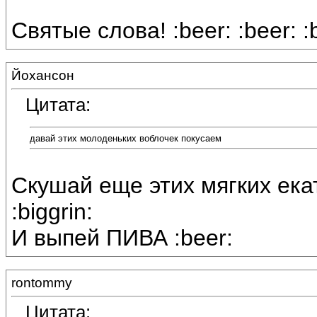
Святые слова! :beer: :beer: :b
Йохансон
Цитата:
давай этих молоденьких воблочек покусаем
Скушай еще этих мягких ека
:biggrin:
И выпей ПИВА :beer:
rontommy
Цитата: