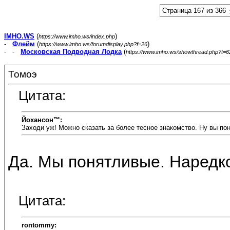
Страница 167 из 366
IMHO.WS
(
)
https://www.imho.ws/index.php
-
Флейм
(
)
https://www.imho.ws/forumdisplay.php?f=26
- -
Московская Подводная Лодка
(
https://www.imho.ws/showthread.php?t=
Томоэ
Цитата:
Йохансон™:
Заходи уж! Можно сказать за более тесное знакомство. Ну вы по
Да. Мы понятливые. Наредкос
Цитата:
rontommy: