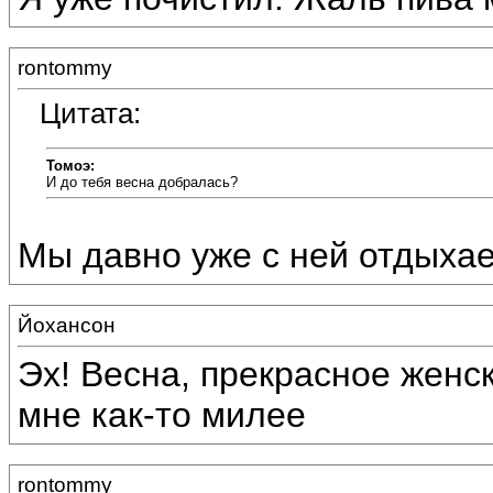
rontommy
Цитата:
Томоэ:
И до тебя весна добралась?
Мы давно уже с ней отдыхаем :
Йохансон
Эх! Весна, прекрасное женс
мне как-то милее
rontommy