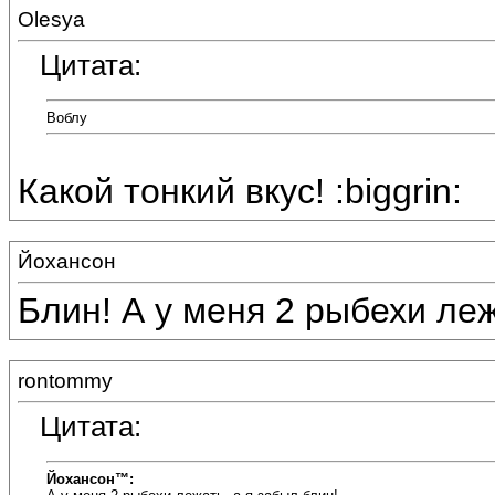
Olesya
Цитата:
Воблу
Какой тонкий вкус! :biggrin:
Йохансон
Блин! А у меня 2 рыбехи леж
rontommy
Цитата:
Йохансон™: