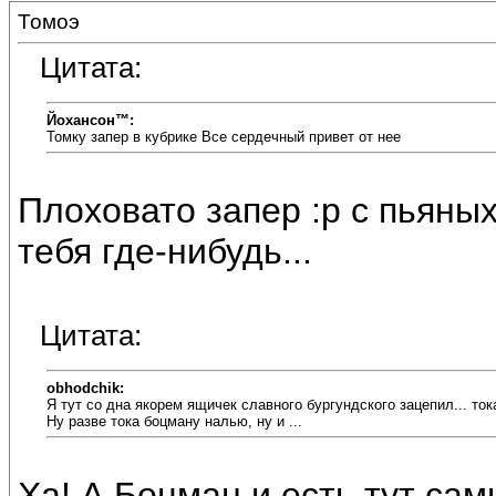
Томоэ
Цитата:
Йохансон™:
Томку запер в кубрике Все сердечный привет от нее
Плоховато запер :p с пьяных
тебя где-нибудь...
Цитата:
obhodchik:
Я тут со дна якорем ящичек славного бургундского зацепил... тока
Ну разве тока боцману налью, ну и ...
Ха! А Боцман и есть тут са