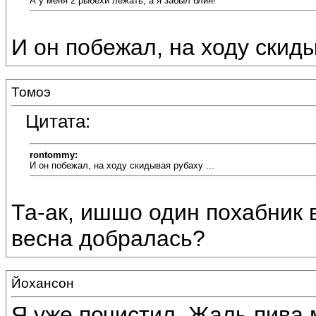
А у меня 2 рыбехи лежать, а я забыл блин!
И он побежал, на ходу скиды
Томоэ
Цитата:
rontommy:
И он побежал, на ходу скидывая рубаху ...
Та-ак, ишшо один похабник в
весна добралась?
Йохансон
Я уже почистил. Жаль пива 