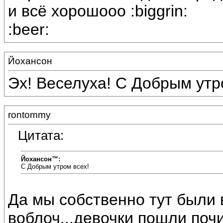
и всё хорошооо :biggrin:
:beer:
Йохансон
Эх! Веселуха! С Добрым утр
rontommy
Цитата:
Йохансон™:
С Добрым утром всех!
Да мы собственно тут были в
воблоч...девочки пошли поч