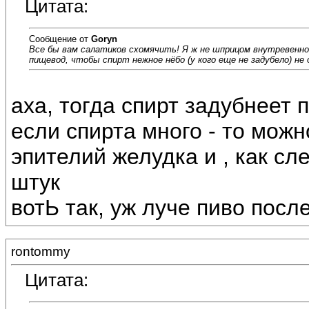
Цитата:
Сообщение от
Goryn
Все бы вам салатиков схомячить! Я ж не шприцом внутревенно
пищевод, чтобы спирт нежное нёбо (у кого еще не задубело) не 
аха, тогда спирт задубнеет
если спирта много - то мож
эпителий желудка и , как сл
штук
вотЬ так, уж луче пиво после
rontommy
Цитата: