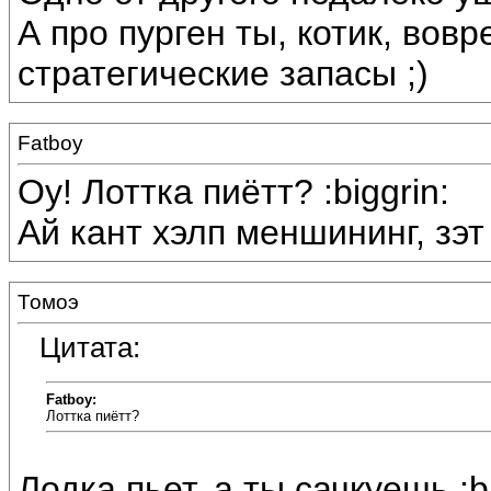
А про пурген ты, котик, вов
стратегические запасы ;)
Fatboy
Оу! Лоттка пиётт? :biggrin:
Ай кант хэлп меншининг, зэт 
Томоэ
Цитата:
Fatboy:
Лоттка пиётт?
Лодка пьет, а ты сачкуешь :bi