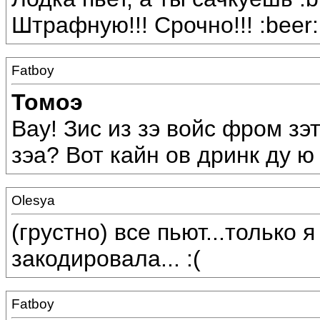
Штрафную!!! Срочно!!! :beer: 
Fatboy
Томоэ
Вау! Зис из зэ войс фром зэт
зэа? Вот кайн ов дринк ду ю 
Olesya
(грустно) все пьют...только 
закодировала... :(
Fatboy