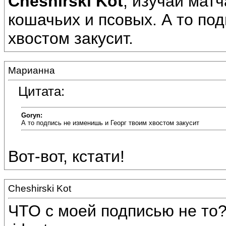
Cheshirski Kot
, изучай мат
кошачьих и псовых. А то по
хвостом закусит.
Марианна
Цитата:
Goryn:
А то подпись не изменишь и Георг твоим хвостом закусит
Вот-вот, кстати!
Cheshirski Kot
ЧТО с моей подписью не то??