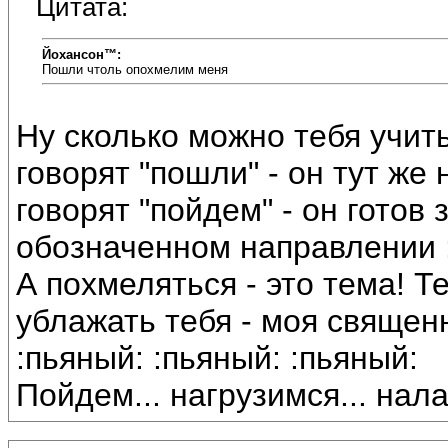
Цитата:
Йохансон™:
Пошли чтоль опохмелим меня
Ну сколько можно тебя учит
говорят "пошли" - он тут же
говорят "пойдем" - он готов
обозначенном направлении :b
А похмеляться - это тема! Т
ублажать тебя - моя священ
:пьяный: :пьяный: :пьяный:
Пойдем... нагрузимся... налак