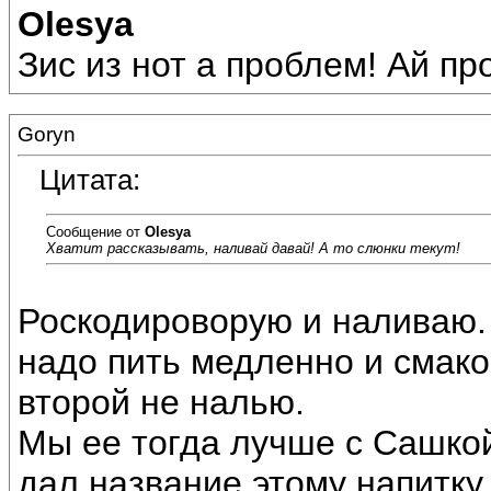
Olesya
Зис из нот а проблем! Ай пр
Goryn
Цитата:
Сообщение от
Olesya
Хватит рассказывать, наливай давай! А то слюнки текут!
Роскодироворую и наливаю.
надо пить медленно и смаков
второй не налью.
Мы ее тогда лучше с Сашкой
дал название этому напитку.