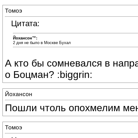
Томоэ
Цитата:
Йохансон™:
2 дня не было в Москве Бухал
А кто бы сомневался в нап
о Боцман? :biggrin:
Йохансон
Пошли чтоль опохмелим мен
Томоэ