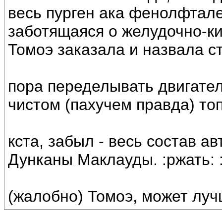
весь пурген ака фенолфтале
заботящаяся о желудочно-к
Томоэ заказала и назвала с
пора переделывать двигател
чистом (пахучем правда) то
кста, забыл - весь состав а
Дунканы Маклауды. :ржать: :
(жалобно) Томоэ, может лучш