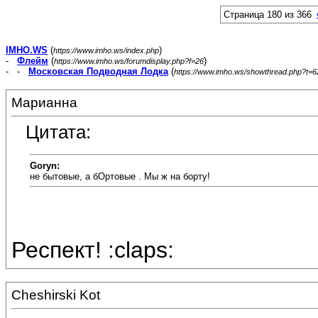
Страница 180 из 366
IMHO.WS
(
)
https://www.imho.ws/index.php
-
Флейм
(
)
https://www.imho.ws/forumdisplay.php?f=26
- -
Московская Подводная Лодка
(
https://www.imho.ws/showthread.php?t=
Марианна
Цитата:
Goryn:
не бытовые, а бОртовые . Мы ж на борту!
Респект! :claps:
Cheshirski Kot