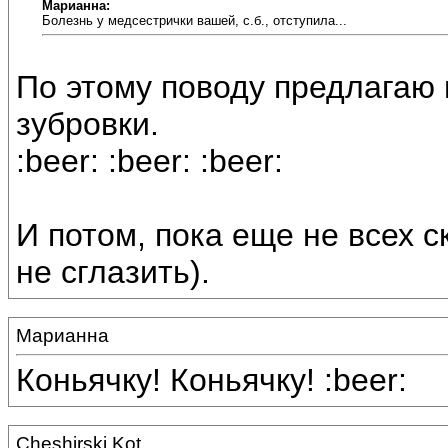
Марианна:
Болезнь у медсестрички вашей, с.б., отступила...
По этому поводу предлагаю 
зубровки.
:beer: :beer: :beer:
И потом, пока еще не всех с
не сглазить).
Марианна
Коньячку! Коньячку! :beer:
Cheshirski Kot