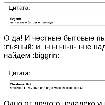
Цитата:
Evgeni:
мы честные бытовые пьяницы
О да! И честные бытовые пь
:пьяный: и н-н-н-н-н-н-не на
найдем :biggrin:
Цитата:
Cheshirski Kot:
лечебное клизмение или садо-мазохистские пытки
Одно от другого недалеко у