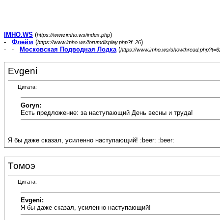
IMHO.WS
(
)
https://www.imho.ws/index.php
-
Флейм
(
)
https://www.imho.ws/forumdisplay.php?f=26
- -
Московская Подводная Лодка
(
https://www.imho.ws/showthread.php?t=
Evgeni
Цитата:
Goryn:
Есть предложение: за наступающий День весны и труда!
Я бы даже сказал, усиленно наступающий! :beer: :beer:
Томоэ
Цитата:
Evgeni:
Я бы даже сказал, усиленно наступающий!