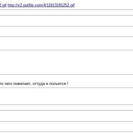
.gif
http://x2.putfile.com/4/11813181252.gif
о чего пожелает, оттуда и польется !