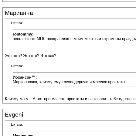
Марианна
Цитата:
rontommy:
весь экипаж МПЛ поздравляю с моим местным скромным праздник
Это што? Это хто? Это как?
Цитата:
Йохансон™:
Марианночка, клизму ему трехведерную и массаж простаты
Клизму могу... А вот про массаж простаты и не говори - тебе одного к
Evgeni
Цитата:
Марианна: