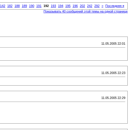
142
182
188
189
190
191
192
193
194
195
196
202
242
292
>
Последняя
»
Показывать 40 сообщений этой темы на одной странице
11.05.2005 22:01
11.05.2005 22:23
11.05.2005 22:29