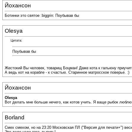
Йохансон
Ботинки это святое :biggrin: Поубывав бы
Olesya
Цитата:
Поубывав бы
Жестокий Вы человек, товарищ Боцман! Даже кота к гальюну приучит
А ведь кот на корабле - к счастью. Старинное матросское поверье. :)
Йохансон
Olesya
Вот делать мне больше нечего, как котов учить. Я ваще рыбок люблю, 
Borland
Смех смехом, но на 23:20 Московская ПЛ ("Версия для печати+") вес
Это дело надо того, выпить!