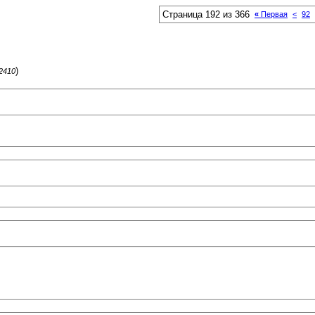
Страница 192 из 366
«
Первая
<
92
)
62410