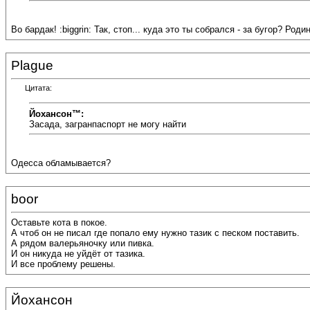
Во бардак! :biggrin: Так, стоп... куда это ты собрался - за бугор? Род
Plague
Цитата:
Йохансон™:
Засада, загранпаспорт не могу найти
Одесса обламывается?
boor
Оставьте кота в покое.
А чтоб он не писал где попало ему нужно тазик с песком поставить.
А рядом валерьяночку или пивка.
И он никуда не уйдёт от тазика.
И все проблему решены.
Йохансон