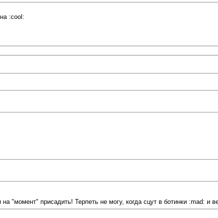
а :cool:
 на "момент" присадить! Терпеть не могу, когда сцут в ботинки :mad: и 