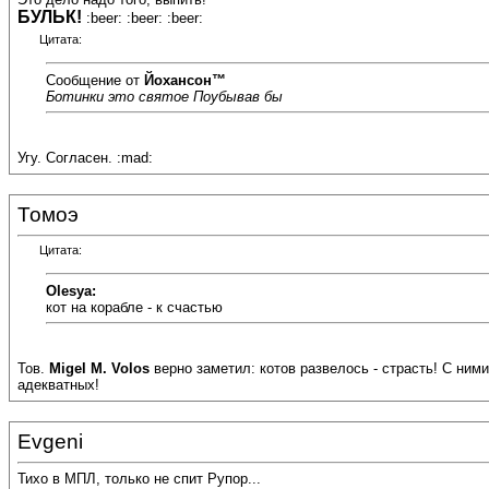
БУЛЬК!
:beer: :beer: :beer:
Цитата:
Сообщение от
Йохансон™
Ботинки это святое Поубывав бы
Угу. Согласен. :mad:
Томоэ
Цитата:
Olesya:
кот на корабле - к счастью
Тов.
Migel M. Volos
верно заметил: котов развелось - страсть! С ними
адекватных!
Evgeni
Тихо в МПЛ, только не спит Рупор...