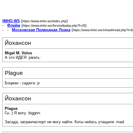
IMHO.WS
(
)
https://www.imho.ws/index.php
-
Флейм
(
)
https://www.imho.ws/forumdisplay.php?f=26
- -
Московская Подводная Лодка
(
https://www.imho.ws/showthread.php?t=
Йохансон
Migel M. Volos
А это ИДЕЯ :ржать:
Plague
Боцман - садюга :p
Йохансон
Plague
Гы :) Я могу :biggrin:
Засада, загранпаспорт не могу найти. Коты небось утащили :mad: