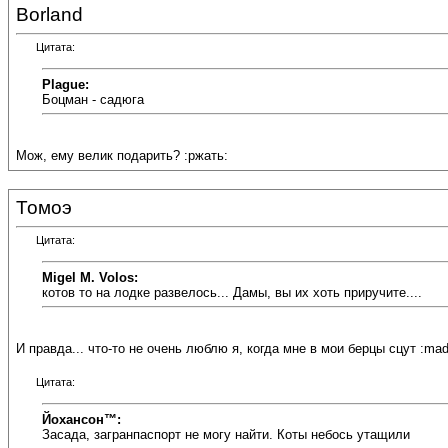
Borland
Цитата:
Plague:
Боцман - садюга
Мож, ему велик подарить? :ржать:
Томоэ
Цитата:
Migel M. Volos:
котов то на лодке развелось... Дамы, вы их хоть приручите....
И правда... что-то не очень люблю я, когда мне в мои берцы сцут :ma
Цитата:
Йохансон™:
Засада, загранпаспорт не могу найти. Коты небось утащили