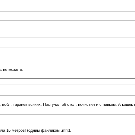
ь не можете.
вобл, таранек всяких. Постучал об стол, почистил и с пивком. А кошек 
ила 16 метров! (одним файликом .mht).