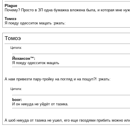
Plague
Почему? Просто в ЗП одна бумажка вложена была, и которая мне нужн
Томоэ
Я поеду одесситок мацать :ржать:
Томоэ
Цитата:
Йохансон™:
Я поеду одесситок мацать
А нам привезти пару-тройку на погляд и на пощуп?! :ржать:
Цитата:
boor:
И он никуда не уйдёт от тазика.
А шоб никуда от тазика не ушел, его еще гвоздями прибить можно или