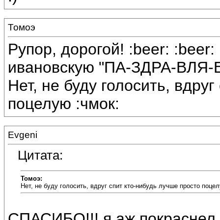
Томоэ
Рупор, дорогой! :beer: :beer
ивановскую "ПА-ЗДРА-ВЛЯ-ЕМ"
Нет, не буду голосить, вдруг
поцелую :чмок:
Evgeni
Цитата:
Томоэ:
Нет, не буду голосить, вдруг спит кто-нибудь лучше просто поце
СПАСИБО!!! я аж покраснел 