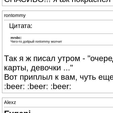
rontommy
Цитата:
mrsbc:
Чего-то добрый rontommy молчит
Так я ж писал утром - "очер
карты, девочки ..."
Вот приплыл к вам, чуть еще
:beer: :beer: :beer:
Alexz