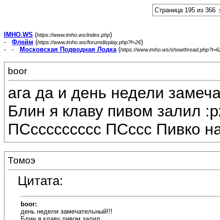
Страница 195 из 366
IMHO.WS
(
)
https://www.imho.ws/index.php
-
Флейм
(
)
https://www.imho.ws/forumdisplay.php?f=26
- -
Московская Подводная Лодка
(
https://www.imho.ws/showthread.php?t=
boor
ага да и день недели замеча
Блин я клаву пивом залил :р
ПСссссссссс ПСссс Пивко на
Томоэ
Цитата:
boor:
день недели замечательный!!!
Блин я клаву пивом залил