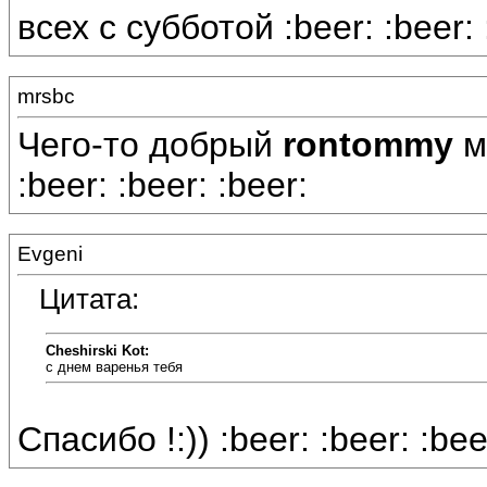
всех с субботой :beer: :beer: 
mrsbc
Чего-то добрый
rontommy
мо
:beer: :beer: :beer:
Evgeni
Цитата:
Cheshirski Kot:
с днем варенья тебя
Спасибо !:)) :beer: :beer: :bee