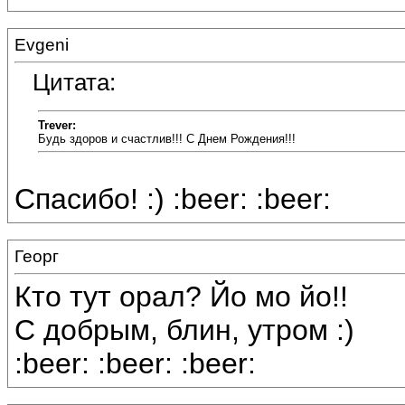
Evgeni
Цитата:
Trever:
Будь здоров и счастлив!!! С Днем Рождения!!!
Спасибо! :) :beer: :beer:
Георг
Кто тут орал? Йо мо йо!!
С добрым, блин, утром :)
:beer: :beer: :beer: