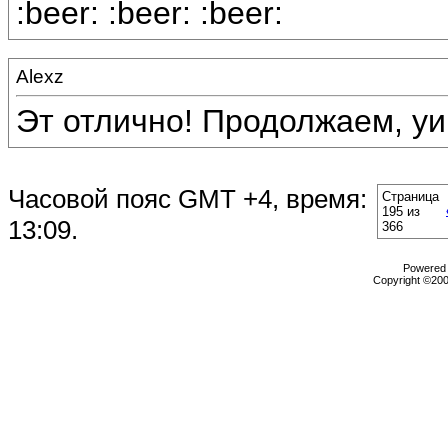
:beer: :beer: :beer:
Alexz
Эт отлично! Продолжаем, уик
Часовой пояс GMT +4, время:
Страница
195 из
13:09
.
366
Powered b
Copyright ©2000