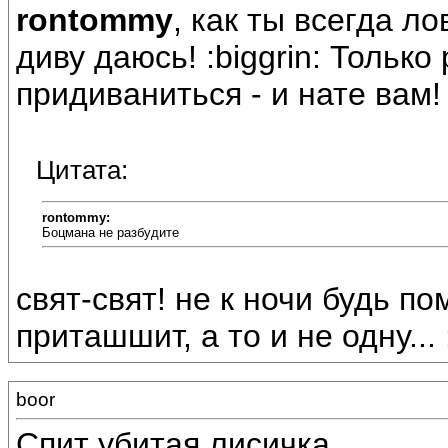
rontommy
, как ты всегда л
диву даюсь! :biggrin: Тольк
придиваниться - и нате вам! 
Цитата:
rontommy:
Боцмана не разбудите
свят-свят! не к ночи будь пом
приташшит, а то и не одну... :
boor
Спит убитая лисичка