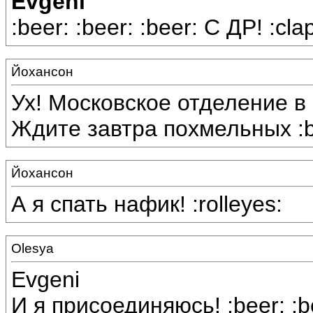
Evgeni
:beer: :beer: :beer: С ДР! :cl
Йохансон
Ух! Московское отделение в 
Ждите завтра похмельных :bi
Йохансон
А я спать нафик! :rolleyes:
Olesya
Evgeni
И я присоединяюсь! :beer: :be