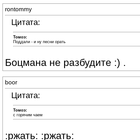
rontommy
Цитата:
Томоэ:
Поддали - и ну песни орать
Боцмана не разбудите :) .
boor
Цитата:
Томоэ:
с горячим чаем
:ржать: :ржать: