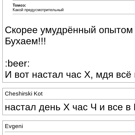
Томоэ:
Какой предусмотрительный
Скорее умудрённый опытом 
Бухаем!!!
:beer:
И вот настал час Х, мдя всё
Cheshirski Kot
настал день Х час Ч и все в П!
Evgeni