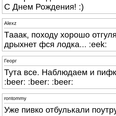
С Днем Рождения! :)
Alexz
Тааак, походу хорошо отгуля
дрыхнет фся лодка... :eek:
Георг
Тута все. Наблюдаем и пифк
:beer: :beer: :beer:
rontommy
Уже пивко отбулькали поутру