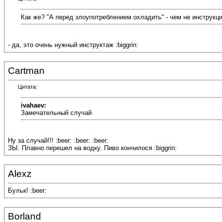
Как же? "А перед злоупотреблением охладить" - чем не инструкц
- да, это очень нужный инструктаж :biggrin:
Cartman
Цитата:
ivahaev:
Замечательный случай
Ну за случай!!! :beer: :beer: :beer:
ЗЫ. Плавно перешел на водку. Пиво кончилося :biggrin:
Alexz
Бульк! :beer:
Borland