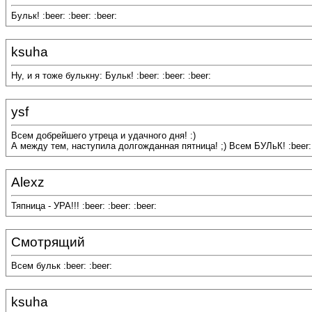
Бульк! :beer: :beer: :beer:
ksuha
Ну, и я тоже булькну: Бульк! :beer: :beer: :beer:
ysf
Всем добрейшего утреца и удачного дня! :)
А между тем, наступила долгожданная пятница! ;) Всем БУЛьК! :beer:
Alexz
Тяпница - УРА!!! :beer: :beer: :beer:
Смотрящий
Всем бульк :beer: :beer:
ksuha