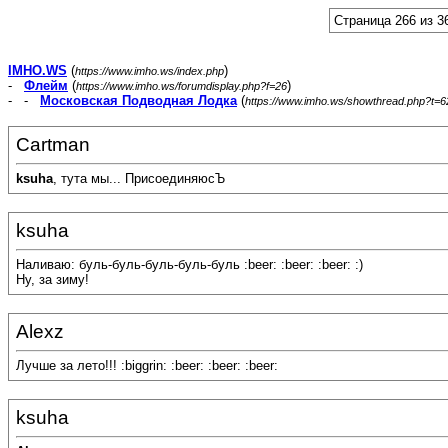
Страница 266 из 3
IMHO.WS
(
)
https://www.imho.ws/index.php
-
Флейм
(
)
https://www.imho.ws/forumdisplay.php?f=26
- -
Московская Подводная Лодка
(
https://www.imho.ws/showthread.php?t=
Cartman
ksuha
, тута мы... ПрисоединяюсЪ
ksuha
Наливаю: буль-буль-буль-буль-буль :beer: :beer: :beer: :)
Ну, за зиму!
Alexz
Лучше за лето!!! :biggrin: :beer: :beer: :beer:
ksuha