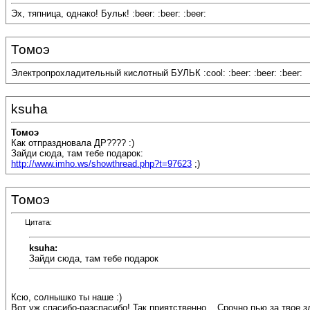
Эх, тяпница, однако! Бульк! :beer: :beer: :beer:
Томоэ
Электропрохладительный кислотный БУЛЬК :cool: :beer: :beer: :beer:
ksuha
Томоэ
Как отпраздновала ДР???? :)
Зайди сюда, там тебе подарок:
http://www.imho.ws/showthread.php?t=97623
;)
Томоэ
Цитата:
ksuha:
Зайди сюда, там тебе подарок
Ксю, солнышко ты наше :)
Вот уж спасибо-разспасибо! Так приятственно... Срочно пью за твое здор