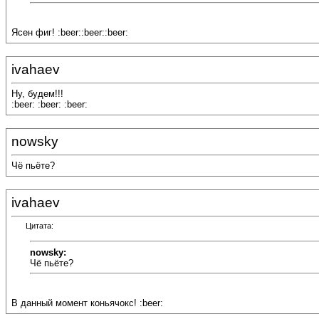
Ясен фиг! :beer::beer::beer:
ivahaev
Ну, будем!!!
:beer: :beer: :beer:
nowsky
Чё пьёте?
ivahaev
Цитата:
nowsky:
Чё пьёте?
В данный момент коньячокс! :beer: