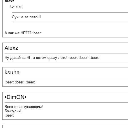
Alexz
Цитата:
Лучше за лето!!!
А как же НГ??? :beer:
Alexz
Ну давай за НГ, а потом сразу лето! :beer: :beer: :beer:
ksuha
:beer: :beer: :beer:
•DimON•
Всех с наступающим!
Бу-бульк!
:beer: