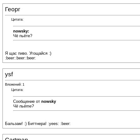
Георг
Цитата:
nowsky:
Чё пьёте?
Я щас пиво. Угощайся :)
:beer::beer::beer:
ysf
Вложений: 1
Цитата:
Сообщение от
nowsky
Чё пьёте?
Бальзам! :) Биттнера! :yees: :beer:
Cartman