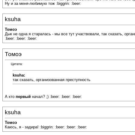
Ну и за меня-любимую тож :biggrin: :beer:
ksuha
Томоэ
Дык не одна я старалась - мы все тут участвовали, так сказать, орган
:beer: :beer: :beer:
Томоэ
Цитата:
ksuha:
так сказать, организованная преступность
А кто
первый
начал? ;) :beer: :beer: :beer:
ksuha
Томоэ
Каюсь, я - задира! :biggrin: :beer: :beer: :beer: