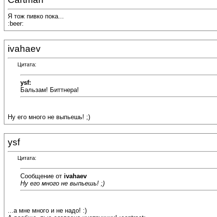
Я тож пивко пока...
:beer:
ivahaev
Цитата:
ysf:
Бальзам! Биттнера!
Ну его много не выпьешь! ;)
ysf
Цитата:
Сообщение от
ivahaev
Ну его много не выпьешь! ;)
...а мне много и не надо! :)