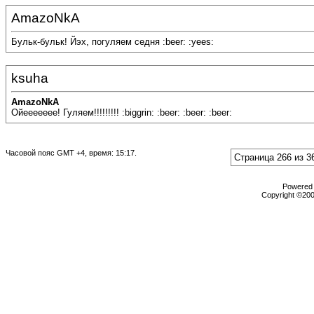
AmazoNkA
Бульк-бульк! Йэх, погуляем седня :beer: :yees:
ksuha
AmazoNkA
Ойеееееее! Гуляем!!!!!!!!! :biggrin: :beer: :beer: :beer:
Часовой пояс GMT +4, время:
15:17
.
Страница 266 из 3
Powered b
Copyright ©2000