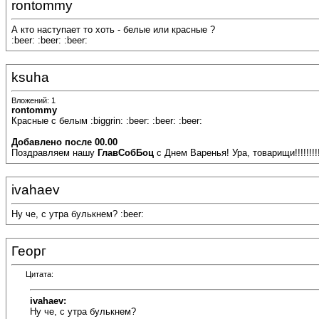
rontommy
А кто наступает то хоть - белые или красные ?
:beer: :beer: :beer:
ksuha
Вложений: 1
rontommy
Красные с белым :biggrin: :beer: :beer: :beer:
Добавлено после 00.00
Поздравляем нашу
ГлавСобБоц
с Днем Варенья! Ура, товарищи!!!!!!!!! 
ivahaev
Ну че, с утра булькнем? :beer:
Георг
Цитата:
ivahaev:
Ну че, с утра булькнем?