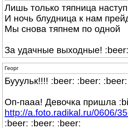
Лишь только тяпница наступ
И ночь блудница к нам прей
Мы снова тяпнем по одной
За удачные выходные! :beer
Георг
Бууульк!!!! :beer: :beer: :beer:
Оп-пааа! Девочка пришла :bi
http://a.foto.radikal.ru/0606/
:beer: :beer: :beer: