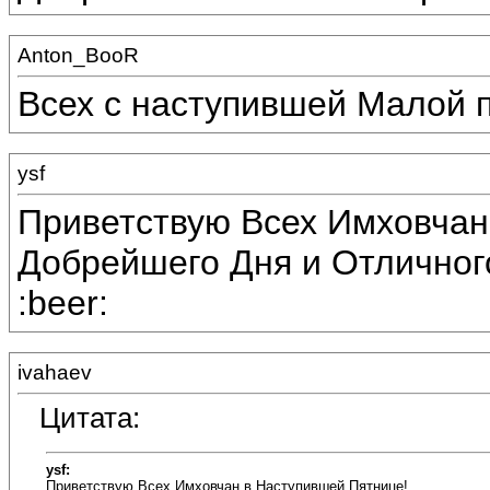
Anton_BooR
Всех с наступившей Малой пят
ysf
Приветствую Всех Имховчан 
Добрейшего Дня и Отличного 
:beer:
ivahaev
Цитата:
ysf:
Приветствую Всех Имховчан в Наступившей Пятнице!