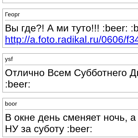
Георг
Вы где?! А ми туто!!! :beer: :b
http://a.foto.radikal.ru/0606/
ysf
Отлично Всем Субботнего Дн
:beer:
boor
В окне день сменяет ночь, а 
НУ за суботу :beer: