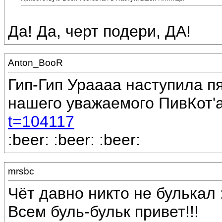
Да! Да, черт подери, ДА!
Anton_BooR
Гип-Гип Ураааа наступила п
нашего уважаемого ПивКот'
t=104117
:beer: :beer: :beer:
mrsbc
Чёт давно никто не булькал :
Всем буль-бульк привет!!!