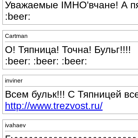
Уважаемые IMHO'вчане! А пя
:beer:
Cartman
О! Тяпница! Точна! Бульг!!!!
:beer: :beer: :beer:
inviner
Всем бульк!!! С Тяпницей все
http://www.trezvost.ru/
ivahaev