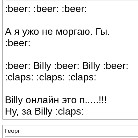
:beer: :beer: :beer:
А я ужо не моргаю. Гы.
:beer:
:beer: Billy :beer: Billy :beer:
:claps: :claps: :claps:
Billy онлайн это п.....!!!
Ну, за Billy :claps:
Георг