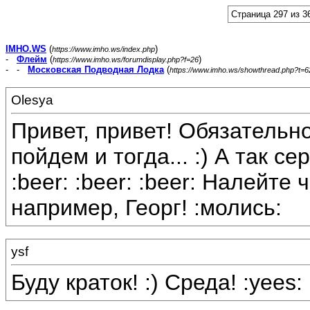
Страница 297 из 3
IMHO.WS
(
)
https://www.imho.ws/index.php
-
Флейм
(
)
https://www.imho.ws/forumdisplay.php?f=26
- -
Московская Подводная Лодка
(
https://www.imho.ws/showthread.php?t=
Olesya
Привет, привет! Обязательн
пойдем и тогда... :) А так с
:beer: :beer: :beer: Налейте 
например, Георг! :молись:
ysf
Буду краток! :) Среда! :yees: 