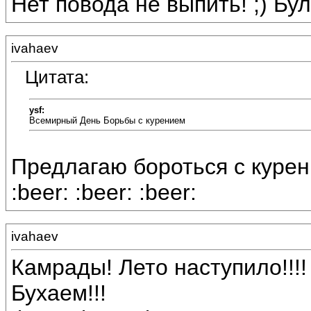
Нет повода не выпить! ;) Буль
ivahaev
Цитата:
ysf:
Всемирный День Борьбы с курением
Предлагаю бороться с курени
:beer: :beer: :beer:
ivahaev
Камрады! Лето наступило!!!!
Бухаем!!!