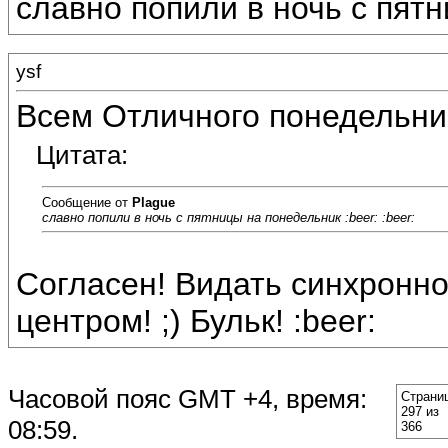
славно попили в ночь с пятн
ysf
Всем Отличного понедельник
Цитата:
Сообщение от
Plague
славно попили в ночь с пятницы на понедельник :beer: :beer:
Согласен! Видать синхронно
центром! ;) Бульк! :beer:
Часовой пояс GMT +4, время:
Страни
297 из
08:59
.
366