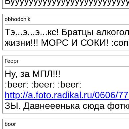
Буууууууууууууууууууууууууу
obhodchik
Тэ...э...э...кс! Братцы алког
жизни!!! МОРС И СОКИ! :cont
Георг
Ну, за МПЛ!!!
:beer: :beer: :beer:
http://a.foto.radikal.ru/0606/
ЗЫ. Давнееенька сюда фотки
boor