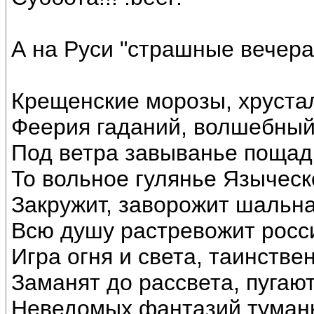
А на Руси "страшные вечера"
Крещенские морозы, хруста
Феерия гаданий, волшебный
Под ветра завыванье пощад
То вольное гулянье Языческ
Закружит, заворожит шальна
Всю душу растревожит росс
Игра огня и света, таинстве
Заманят до рассвета, пугают
Неведомых фантазий туман