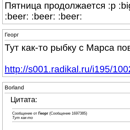
Пятница продолжается :p :big
:beer: :beer: :beer:
Георг
Тут как-то рыбку с Марса по
http://s001.radikal.ru/i195/1
Borland
Цитата:
Сообщение от
Георг
(Сообщение 1697385)
Тут как-то