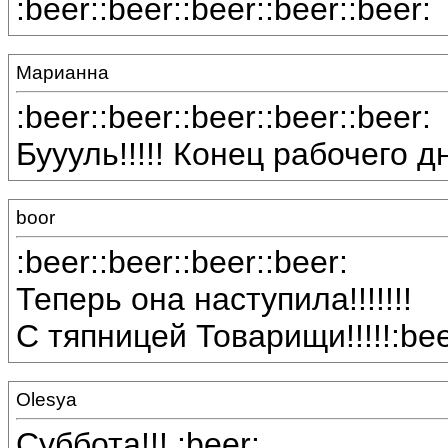
:beer::beer::beer::beer::beer:
Марианна
:beer::beer::beer::beer::beer:
Буууль!!!!! Конец рабочего дня!!
boor
:beer::beer::beer::beer:
Теперь она наступила!!!!!!!
С тяпницей Товарищи!!!!!:beer
Olesya
Суббота!!! :beer: