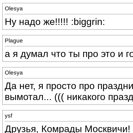
Olesya
Ну надо же!!!!! :biggrin:
Plague
а я думал что ты про это и г
Olesya
Да нет, я просто про праздни
вымотал... ((( никакого пра
ysf
Друзья, Комрады Москвичи! 