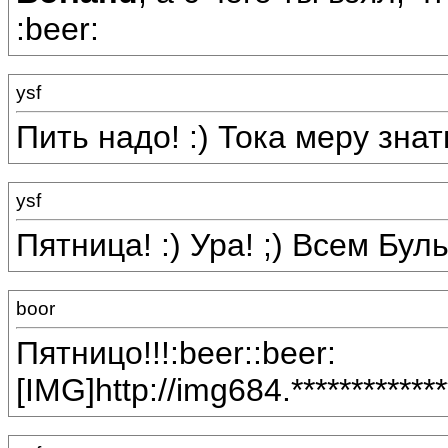
:beer:
ysf
Пить надо! :) Тока меру знать
ysf
Пятница! :) Ура! ;) Всем Буль
boor
Пятницо!!!:beer::beer:
[IMG]http://img684.***********