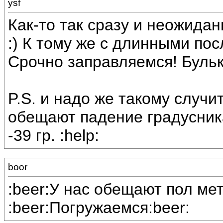
ysf
Как-то так сразу и неожида
:) К тому же с длинными по
Срочно заправляемся! Бульк! 
P.S. и надо же такому случи
обещают падение градусник
-39 гр. :help:
boor
:beer:У нас обещают пол мет
:beer:Погружаемся:beer: