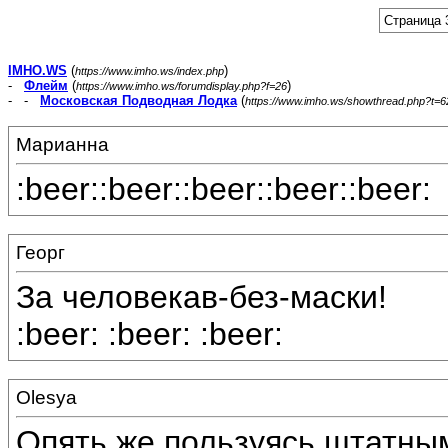
Страница 
IMHO.WS
(
)
https://www.imho.ws/index.php
-
Флейм
(
)
https://www.imho.ws/forumdisplay.php?f=26
- -
Московская Подводная Лодка
(
https://www.imho.ws/showthread.php?t=
Марианна
:beer::beer::beer::beer::beer:
Георг
За человекав-без-маски!
:beer: :beer: :beer:
Olesya
Опять же пользуясь штатны