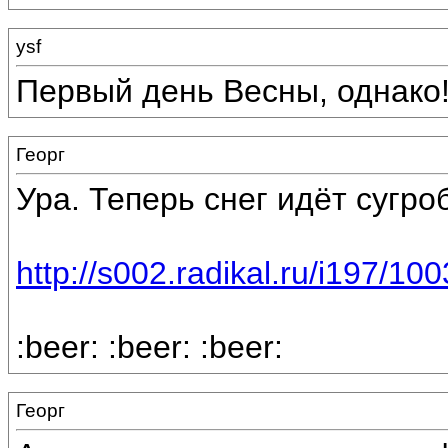
ysf
Первый день Весны, однако! 
Георг
Ура. Теперь снег идёт сугроб
http://s002.radikal.ru/i197/1
:beer: :beer: :beer:
Георг