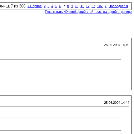
аница 7 из 366
«
Первая
<
3
4
5
6
7
8
9
10
11
17
57
107
>
Последняя
»
Показывать 40 сообщений этой темы на одной странице
25.06.2004 14:40
25.06.2004 14:44