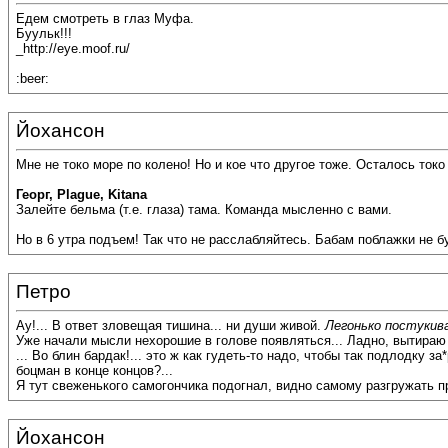
Едем смотреть в глаз Муфа.
Буульк!!!
_http://eye.moof.ru/
:beer:
Йохансон
Мне не токо море по колено! Но и кое что другое тоже. Осталось токо
Георг, Plague, Kitana
Залейте бельма (т.е. глаза) тама. Команда мысленно с вами.
Но в 6 утра подъем! Так что не расслабляйтесь. Бабам поблажки не бу
Петро
Ау!... В ответ зловещая тишина... ни души живой.
Легонько постукив
Уже начали мысли нехорошие в голове появляться... Ладно, вытираю 
... Во блин бардак!... это ж как гудеть-то надо, чтобы так подлодку з
боцман в конце концов?...
Я тут свеженького самогончика подогнал, видно самому разгружать при
Йохансон