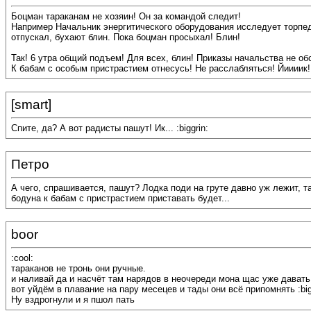
Боцман тараканам не хозяин! Он за командой следит!
Например Начальник энергитического оборудования исследует торпед
отпускал, бухают блин. Пока боцман просыхал! Блин!
Так! 6 утра общий подъем! Для всех, блин! Приказы начальства не об
К бабам с особым пристрастием отнесусь! Не расслабляться! Йиииик!
[smart]
Спите, да? А вот радисты пашут! Ик... :biggrin:
Петро
А чего, спрашивается, пашут? Лодка поди на груте давно уж лежит, т
бодуна к бабам с пристрастием приставать будет...
boor
:cool:
тараканов не тронь они ручные.
и наливай да и насчёт там нарядов в неочереди мона щас уже давать 
вот уйдём в плавание на пару месецев и тады они всё припомнять :biggr
Ну вздрогнули и я пшол пать