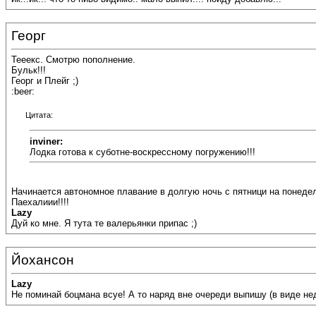
Георг
Тееекс. Смотрю пополнение.
Бульк!!!
Георг и Плейг ;)
:beer:
Цитата:
inviner:
Лодка готова к суботне-воскрессному погружению!!!
Начинается автономное плавание в долгую ночь с пятници на понеде
Паехалиии!!!!
Lazy
Дуй ко мне. Я тута те валерьянки припас ;)
Йохансон
Lazy
Не поминай боцмана всуе! А то наряд вне очереди выпишу (в виде нед