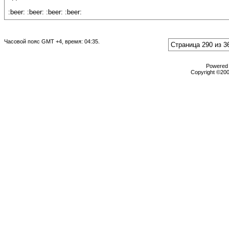
:beer: :beer: :beer: :beer:
Часовой пояс GMT +4, время:
04:35
.
Страница 290 из 3
Powered b
Copyright ©2000