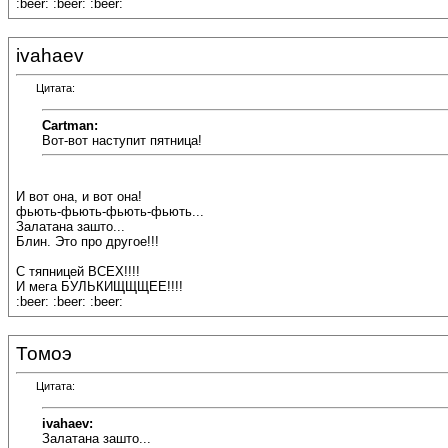
:beer: :beer: :beer:
ivahaev
Цитата:
Cartman:
Вот-вот наступит пятница!
И вот она, и вот она!
фьють-фьють-фьють-фьють...
Залатана зашто...
Блин. Это про другое!!!
С тяпницей ВСЕХ!!!!
И мега БУЛЬКИЩЩЩЕЕ!!!!
:beer: :beer: :beer:
Томоэ
Цитата:
ivahaev:
Залатана зашто...