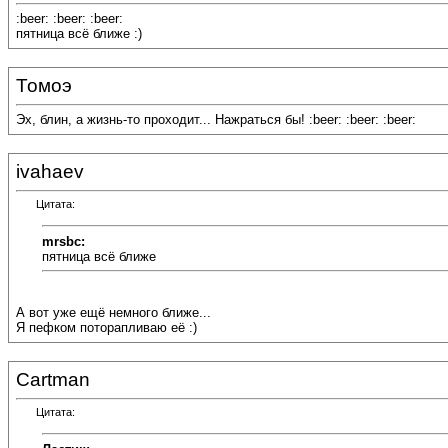
:beer: :beer: :beer:
пятница всё ближе :)
Томоэ
Эх, блин, а жизнь-то проходит... Нажраться бы! :beer: :beer: :beer:
ivahaev
Цитата:
mrsbc:
пятница всё ближе
А вот уже ещё немного ближе...
Я пефком поторапливаю её :)
Cartman
Цитата: