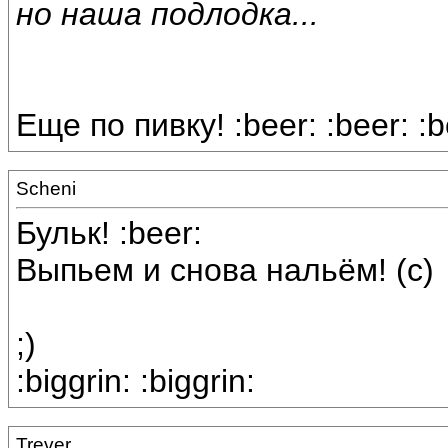
но наша подлодка...
Еще по пивку! :beer: :beer: :b
Scheni
Бульк! :beer:
Выпьем и снова нальём! (с)
;)
:biggrin: :biggrin:
Trever