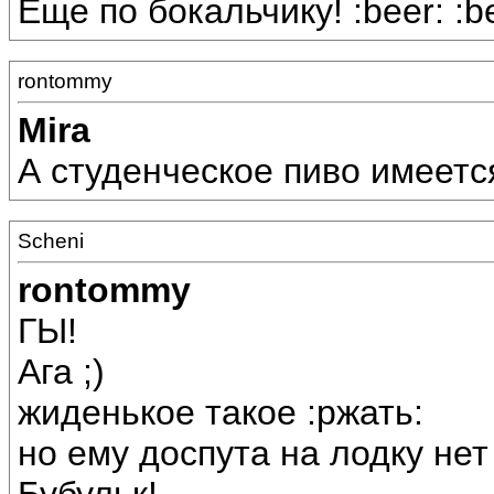
Еще по бокальчику! :beer: :be
rontommy
Mira
А студенческое пиво имеетс
Scheni
rontommy
ГЫ!
Ага ;)
жиденькое такое :ржать:
но ему доспута на лодку нет