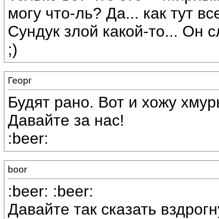
могу что-ль? Да... как тут вс
Сундук злой какой-то... Он
;)
Георг
Будят рано. Вот и хожу хмуры
Давайте за нас!
:beer:
boor
:beer: :beer:
Давайте так сказать вздрогн