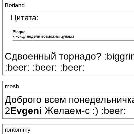
Borland
Цитата:
Plague:
к концу недели возможны цунами
Сдвоенный торнадо? :biggrin
:beer: :beer: :beer:
mosh
Доброго всем понедельничк
2
Evgeni
Желаем-с :) :beer:
rontommy