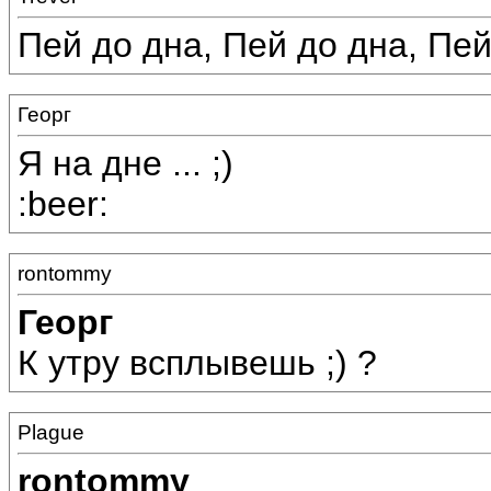
Пей до дна, Пей до дна, Пей д
Георг
Я на дне ... ;)
:beer:
rontommy
Георг
К утру всплывешь ;) ?
Plague
rontommy