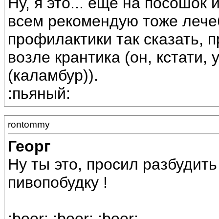
Ну, я это... еще на посошок 
всем рекомендую тоже лече
профилактики так сказать, п
возле крантика (он, кстати, 
(каламбур)).
:пьяный:
rontommy
Георг
Ну ты это, просил разбудить 
пивопобудку !
:beer: :beer: :beer: