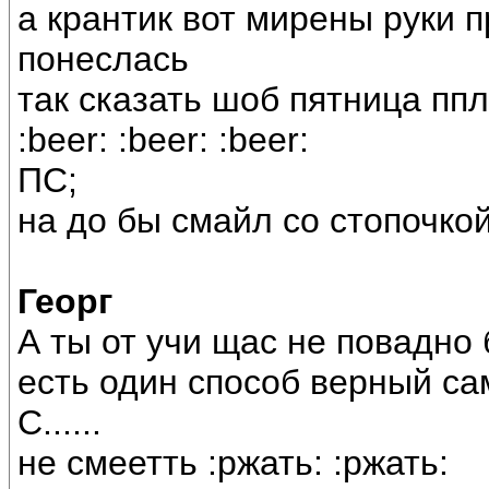
а крантик вот мирены руки 
понеслась
так сказать шоб пятница пп
:beer: :beer: :beer:
ПС;
на до бы смайл со стопочко
Георг
А ты от учи щас не повадно
есть один способ верный са
С......
не смеетть :ржать: :ржать: