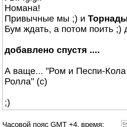
Номана!
Привычные мы ;) и
Торнад
Бум ждать, а потом поить ;) 
добавлено спустя ....
А ваще... "Ром и Песпи-Кола 
Ролла" (с)
;)
Часовой пояс GMT +4, время:
Ст