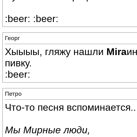
:beer: :beer:
Георг
Хыыыы, гляжу нашли
Mira
ин
пивку.
:beer:
Петро
Что-то песня вспоминается..
Мы Мирные люди,