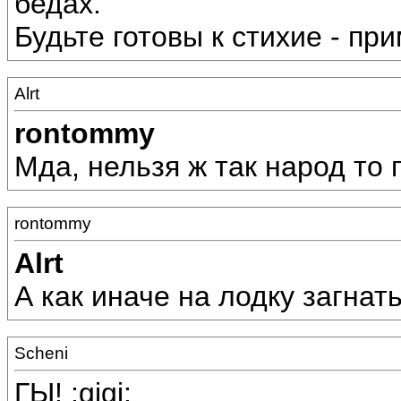
бедах.
Будьте готовы к стихие - пр
Alrt
rontommy
Мда, нельзя ж так народ то п
rontommy
Alrt
А как иначе на лодку загнать 
Scheni
ГЫ! :gigi: