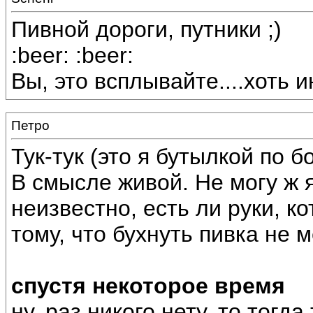
Пивной дороги, путники ;)
:beer: :beer:
Вы, это всплывайте....хоть и
Петро
Тук-тук (это я бутылкой по б
В смысле живой. Не могу ж 
неизвестно, есть ли руки, ко
тому, что бухнуть пивка не 
cпустя некоторое время
ну, раз никого нету, то тогд