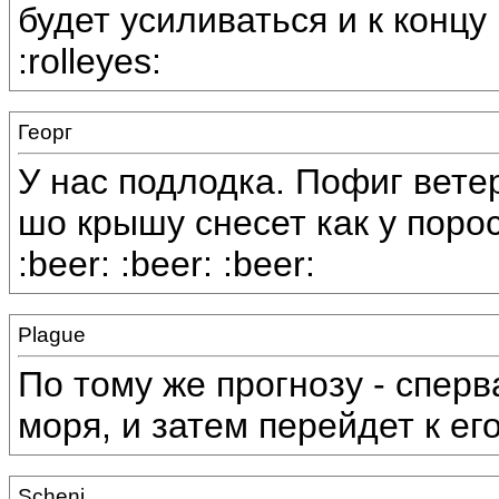
будет усиливаться и к конц
:rolleyes:
Георг
У нас подлодка. Пофиг ветер
шо крышу снесет как у порося
:beer: :beer: :beer:
Plague
По тому же прогнозу - спер
моря, и затем перейдет к ег
Scheni