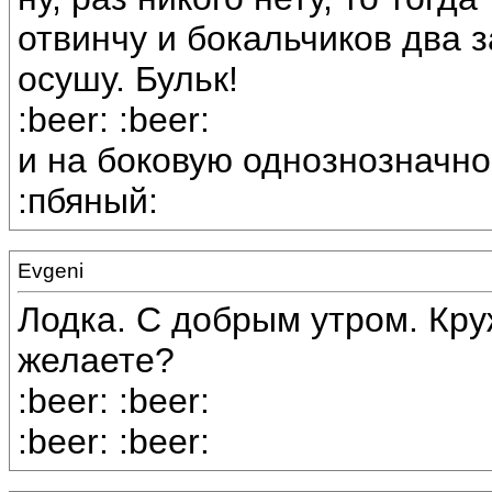
отвинчу и бокальчиков два 
осушу. Бульк!
:beer: :beer:
и на боковую однознозначно
:пбяный:
Evgeni
Лодка. С добрым утром. Кру
желаете?
:beer: :beer:
:beer: :beer: