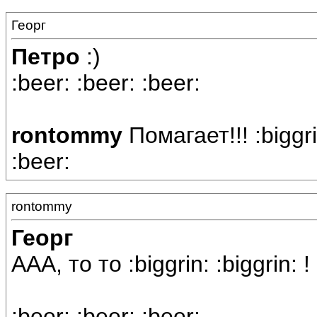
Георг
Петро
:)
:beer: :beer: :beer:
rontommy
Помагает!!! :biggri
:beer:
rontommy
Георг
ААА, то то :biggrin: :biggrin: !
:beer: :beer: :beer: