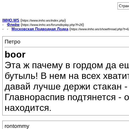
Стран
IMHO.WS
(
)
https://www.imho.ws/index.php
-
Флейм
(
)
https://www.imho.ws/forumdisplay.php?f=26
- -
Московская Подводная Лодка
(
https://www.imho.ws/showthread.php?t=
Петро
boor
Эта ж пачему в гордом да е
бутыль! В нем на всех хвати
давай лучше держи стакан -
Главнораспив подтянется - о
находится.
rontommy