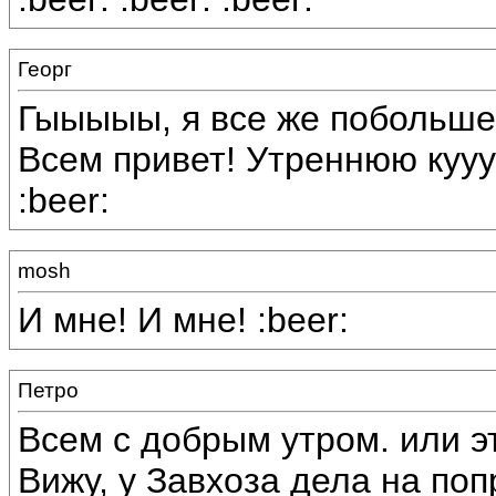
Георг
Гыыыыы, я все же побольше п
Всем привет! Утреннюю куууу
:beer:
mosh
И мне! И мне! :beer:
Петро
Всем с добрым утром. или эт
Вижу, у Завхоза дела на по