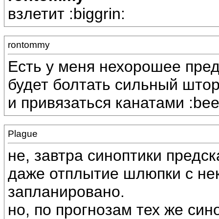
взлетит :biggrin:
rontommy
Есть у меня нехорошее пред
будет болтать сильный шторм
и привязаться канатами :beer
Plague
не, завтра синоптики предск
даже отплытие шлюпки с не
запланировано.
но, по прогнозам тех же син