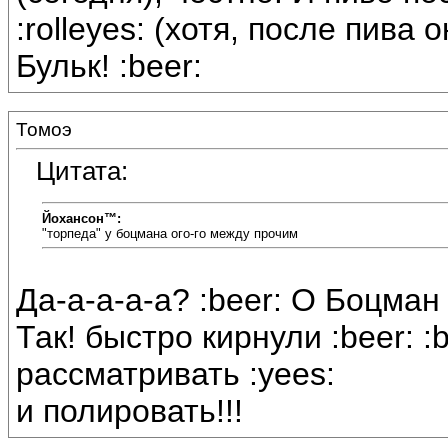
:rolleyes: (хотя, после пива 
Бульк! :beer:
Томоэ
Цитата:
Йохансон™:
"торпеда" у боцмана ого-го между прочим
Да-а-а-а-а? :beer: О Боцман
Так! быстро кирнули :beer: :
рассматривать :yees:
и полировать!!!