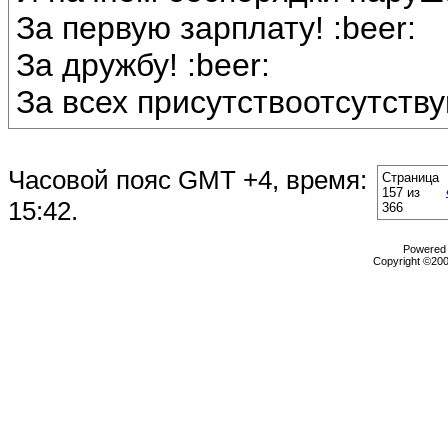
За первую зарплату! :beer:
За дружбу! :beer:
За всех присутствоотсутству
Часовой пояс GMT +4, время:
Страница
157 из
15:42
.
366
Powered b
Copyright ©2000