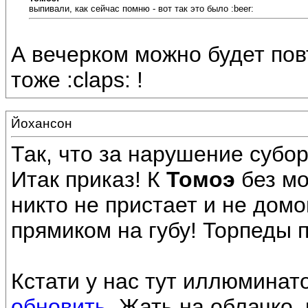
выпивали, как сейчас помню - вот так это было :beer:
А вечерком можно будет повто
тоже :claps: !
Йохансон
Так, что за нарушение субо
Итак приказ! К
Томоэ
без мо
никто не пристает и не дом
прямиком на губу! Торпеды п
Кстати у нас тут иллюминат
обновить
. Жать на облачко,