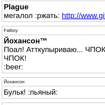
Plague
мегалол :ржать:
http://www.g
Fatboy
Йохансон™
Поал! Атткупыриваю... ЧПО
ЧПОК!
:beer:
Йохансон
Бульк! :пьяный: