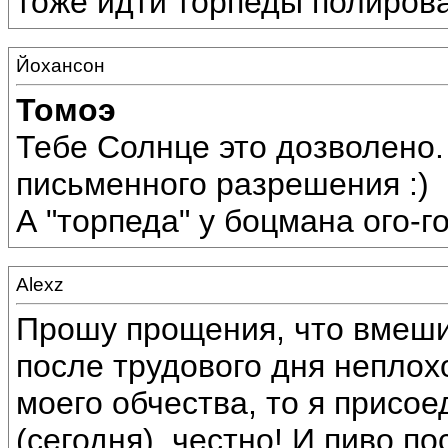
тоже идти торпеды полирова
Йохансон
Томоэ
Тебе Солнце это дозволено.
письменного разрешения :)
А "торпеда" у боцмана ого-г
Alexz
Прошу прощения, что вмеши
после трудового дня неплохо
моего обчества, то я присое
(сегодня), честно! И пиво п