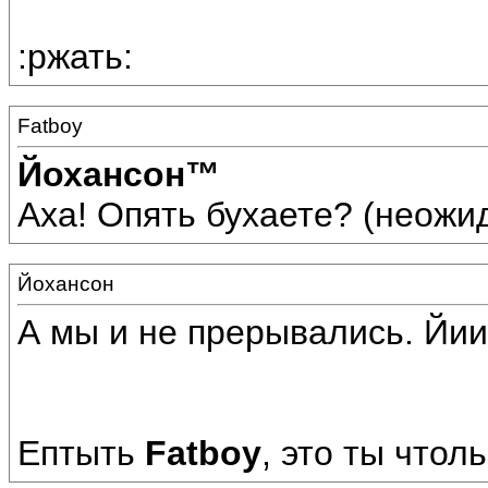
:ржать:
Fatboy
Йохансон™
Аха! Опять бухаете? (неожид
Йохансон
А мы и не прерывались. Йии
Ептыть
Fatboy
, это ты чтоль