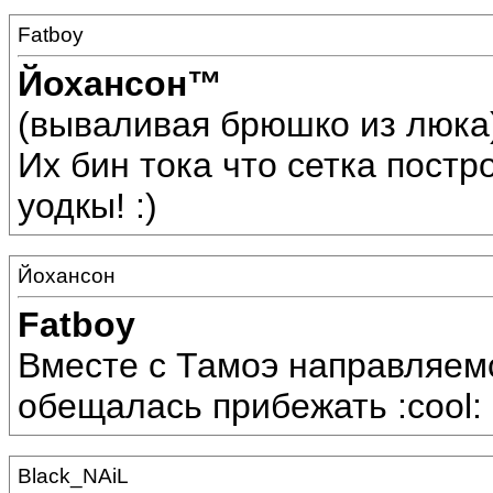
Fatboy
Йохансон™
(вываливая брюшко из люка) 
Их бин тока что сетка постр
уодкы! :)
Йохансон
Fatboy
Вместе с Тамоэ направляемс
обещалась прибежать :cool:
Black_NAiL