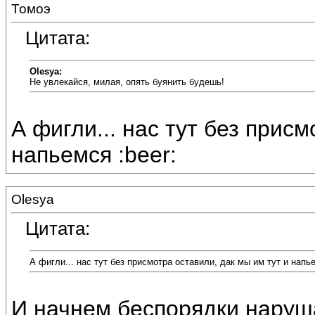
Томоэ
Цитата:
Olesya:
Не увлекайся, милая, опять буянить будешь!
А фигли... нас тут без присм
напьемся :beer:
Olesya
Цитата:
А фигли... нас тут без присмотра оставили, дак мы им тут и напь
И начнем беспорядки нарушат