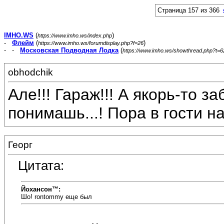
Страница 157 из 366
IMHO.WS
(
)
https://www.imho.ws/index.php
-
Флейм
(
)
https://www.imho.ws/forumdisplay.php?f=26
- -
Московская Подводная Лодка
(
https://www.imho.ws/showthread.php?t=
obhodchik
Але!!! Гараж!!! А якорь-то з
понимашь...! Пора в гости наг
Георг
Цитата:
Йохансон™:
Шо! rontommy еще был