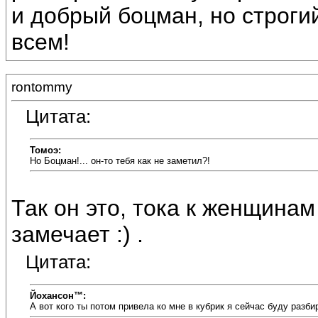
и добрый боцман, но строги
всем!
rontommy
Цитата:
Томоэ:
Но Боцман!... он-то тебя как не заметил?!
Так он это, тока к женщина
замечает :) .
Цитата:
Йохансон™:
А вот кого ты потом привела ко мне в кубрик я сейчас буду разби