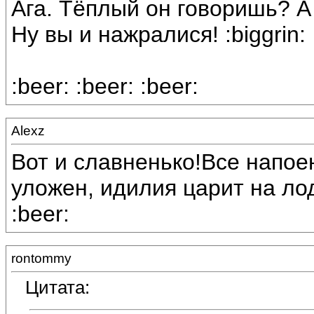
Ага. Тёплый он говоришь? 
Ну вы и нажралися! :biggrin:
:beer: :beer: :beer:
Alexz
Вот и славненько!Все напое
уложен, идилия царит на лодк
:beer:
rontommy
Цитата: