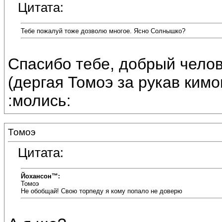
Цитата:
Тебе пожалуй тоже дозволю многое. Ясно Солнышко?
Спасибо тебе, добрый челов
(дергая Томоэ за рукав кимо
:молись:
Томоэ
Цитата:
Йохансон™:
Томоэ
Не обобщай! Свою торпеду я кому попало не доверю