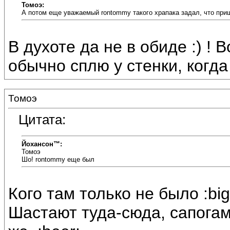
Томоэ:
А потом еще уважаемый rontommy такого храпака задал, что пришл
В духоте да не в обиде :) ! 
обычно сплю у стенки, когда 
Томоэ
Цитата:
Йохансон™:
Томоэ
Шо! rontommy еще был
Кого там только не было :bi
Шастают туда-сюда, сапогами