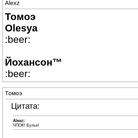
Alexz
Томоэ
Olesya
:beer:
Йохансон™
:beer:
Томоэ
Цитата:
Alexz:
ЧПОК! Бульк!