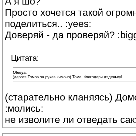
А я шо?
Просто хочется такой огро
поделиться.. :yees:
Доверяй - да проверяй? :bigg
Цитата:
Olesya:
(дергая Томоэ за рукав кимоно) Тома, благодари дяденьку!
(старательно кланяясь) Дом
:молись:
не изволите ли отведать са