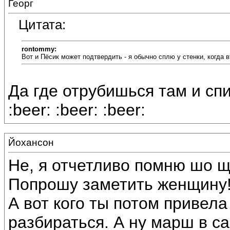
Георг
Цитата:
rontommy:
Вот и Пёсик может подтвердить - я обычно сплю у стенки, когда вт
Да где отрубишься там и спи
:beer: :beer: :beer:
Йохансон
Не, я отчетливо помню шо щу
Попрошу заметить женщину
А вот кого ты потом привела
разбираться. А ну марш в сан