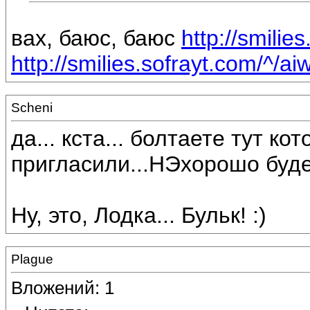
вах, баюс, баюс
http://smilie
http://smilies.sofrayt.com/^/aiw
Scheni
да... кста... болтаете тут к
пригласили...НЭхорошо буде
Ну, это, Лодка... Бульк! :)
Plague
Вложений: 1