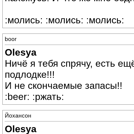
:молись: :молись: :молись:
boor
Olesya
Ничё я тебя спрячу, есть е
подлодке!!!
И не скончаемые запасы!!
:beer: :ржать:
Йохансон
Olesya