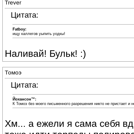
Trever
Цитата:
Fatboy:
ищу каллегов уыпить уодкы!
Наливай! Бульк! :)
Томоэ
Цитата:
Йохансон™:
К Томоэ без моего письменного разрешения никто не пристает и 
Хм... а ежели я сама себя вд