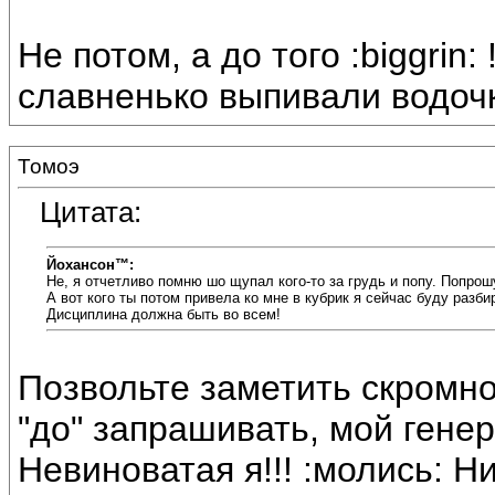
Не потом, а до того :biggrin
славненько выпивали водочк
Томоэ
Цитата:
Йохансон™:
Не, я отчетливо помню шо щупал кого-то за грудь и попу. Попро
А вот кого ты потом привела ко мне в кубрик я сейчас буду разби
Дисциплина должна быть во всем!
Позвольте заметить скромно
"до" запрашивать, мой генерал
Невиноватая я!!! :молись: Ни