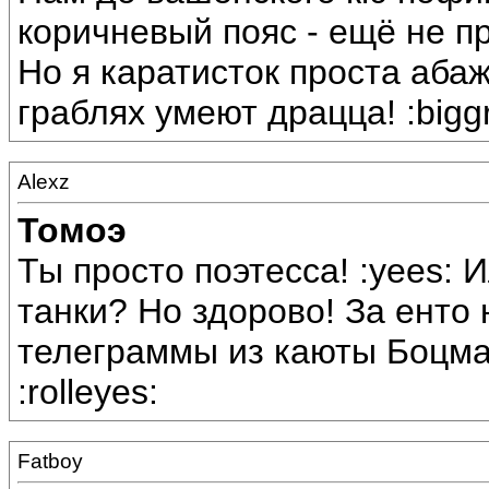
коричневый пояс - ещё не п
Но я каратисток проста аба
граблях умеют драцца! :biggr
Alexz
Томоэ
Ты просто поэтесса! :yees: И
танки? Но здорово! За енто н
телеграммы из каюты Боцма
:rolleyes:
Fatboy