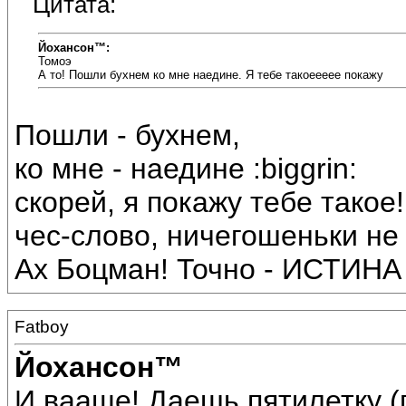
Цитата:
Йохансон™:
Томоэ
А то! Пошли бухнем ко мне наедине. Я тебе такоеееее покажу
Пошли - бухнем,
ко мне - наедине :biggrin:
скорей, я покажу тебе такое!
чес-слово, ничегошеньки не 
Ах Боцман! Точно - ИСТИНА
Fatboy
Йохансон™
И вааще! Даешь пятилетку (г