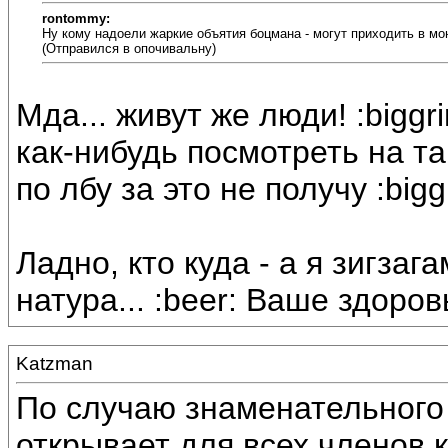
rontommy:
Ну кому надоели жаркие объятия боцмана - могут приходить в мою
(Отправился в опочивальну)
Мда... живут же люди! :biggr
как-нибудь посмотреть на т
по лбу за это не получу :bigg
Ладно, кто куда - а я зигзаг
натура... :beer: Ваше здоров
Katzman
По случаю знаменательног
открывает для всех членов