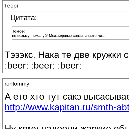
Георг
Цитата:
Томоэ:
не возьму, пожалуй! Межвидовые связи, знаете ли....
Тэээкс. Нака те две кружки с
:beer: :beer: :beer:
rontommy
А ето хто тут сакэ высасыва
http://www.kapitan.ru/smth-abt
Ну кому надоели жаркие объ