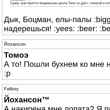
Сразу чувствуется боцманская школа Типа ты дуй с лопатой и ко
Дык, Боцман, елы-палы :bigg
надерешься! :yees: :beer: :be
Йохансон
Томоэ
А то! Пошли бухнем ко мне 
:p
Fatboy
Йохансон™
А накирена мне лопата? Я п