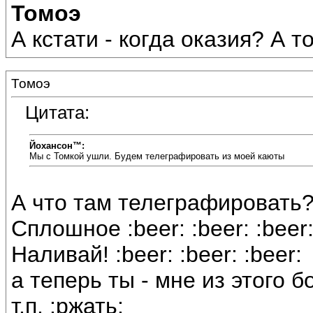
Томоэ
А кстати - когда оказия? А т
Томоэ
Цитата:
Йохансон™:
Мы с Томкой ушли. Будем телеграфировать из моей каюты
А что там телеграфировать
Сплошное :beer: :beer: :beer
Наливай! :beer: :beer: :beer:
а теперь ты - мне из этого боч
т.п. :ржать: