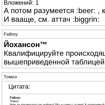
Вложений: 1
А потом разумеется :beer: , 
И вааще, см. аттач :biggrin:
Fatboy
Йохансон™
Квалифицируйте происходящ
вышеприведенной таблицей!
Томоэ
Цитата:
Fatboy:
Томоэ
Нам до вашенского кю пофигу! Мы и сами с усами! А коричневый 