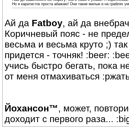
Но я каратисток проста абажаю! Они такие милые и на граблях у
Ай да
Fatboy
, ай да внебрач
Коричневый пояс - не преде
весьма и весьма круто ;) та
придется - точняк! :beer: :bee
учись быстро бегать, пока н
от меня отмахиваться :ржать
Йохансон™
, может, повтор
доходит с первого раза... :big