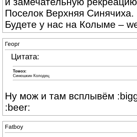
и замечательную рекреацию
Поселок Верхняя Синячиха.
Будете у нас на Колыме – we
Георг
Цитата:
Томоэ:
Синюшкин Колодец
Ну мож и там всплывём :bigg
:beer:
Fatboy