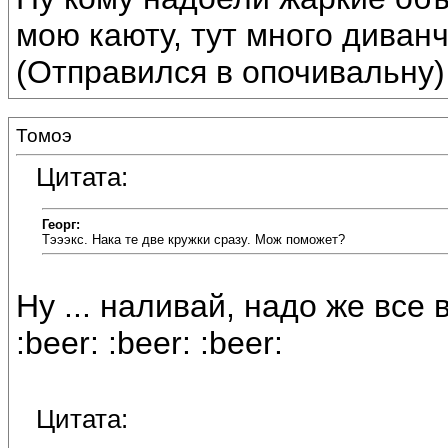
мою каюту, тут много диванчи
(Отправился в опочивальну)
Томоэ
Цитата:
Георг:
Тэээкс. Нака те две кружки сразу. Мож поможет?
Ну ... наливай, надо же все 
:beer: :beer: :beer:
Цитата: