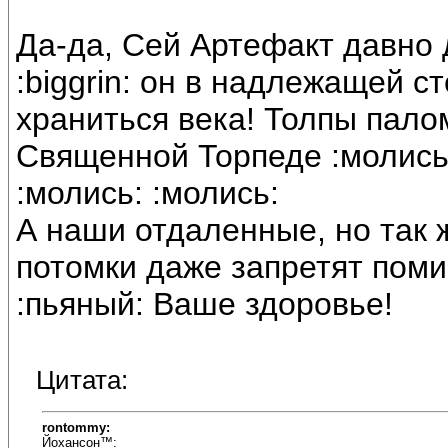
Да-да, Сей Артефакт давно 
:biggrin: он в надлежащей с
храниться века! Толпы пало
Священной Торпеде :молись:
:молись: :молись:
А наши отдаленные, но так
потомки даже запретят помин
:пьяный: Ваше здоровье!
Цитата:
rontommy:
Йохансон™: