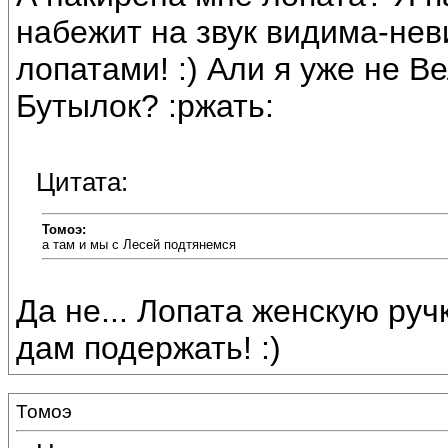
набежит на звук видима-неви
лопатами! :) Али я уже не 
Бутылок? :ржать:
Цитата:
Томоэ:
а там и мы с Лесей подтянемся
Да не... Лопата женскую руч
дам подержать! :)
Томоэ