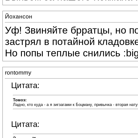
Йохансон
Уф! Звиняйте брратцы, но п
застрял в потайной кладовк
Но попы теплые снились :big
rontommy
Цитата:
Томоэ:
Ладно, кто куда - а я зигзагами к Боцману, привычка - вторая нат
Цитата: