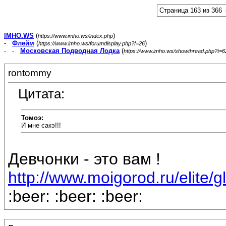
Страница 163 из 366
IMHO.WS
(
)
https://www.imho.ws/index.php
-
Флейм
(
)
https://www.imho.ws/forumdisplay.php?f=26
- -
Московская Подводная Лодка
(
https://www.imho.ws/showthread.php?t=
rontommy
Цитата:
Томоэ:
И мне сакэ!!!
Девчонки - это вам !
http://www.moigorod.ru/elite/
:beer: :beer: :beer: