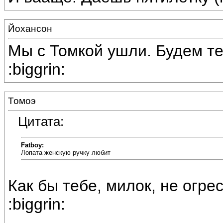
Йохансон
Мы с Томкой ушли. Будем т
:biggrin:
Томоэ
Цитата:
Fatboy:
Лопата женскую ручку любит
Как бы тебе, милок, не огре
:biggrin: