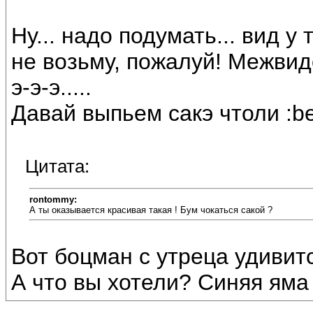
Ну... надо подумать... вид у 
не возьму, пожалуй! Межвидов
э-э-э.....
Давай выпьем сакэ чтоли :bee
Цитата:
rontommy:
А ты оказывается красивая такая ! Бум чокаться сакой ?
Вот боцман с утреца удивится :
А что вы хотели? Синяя яма 