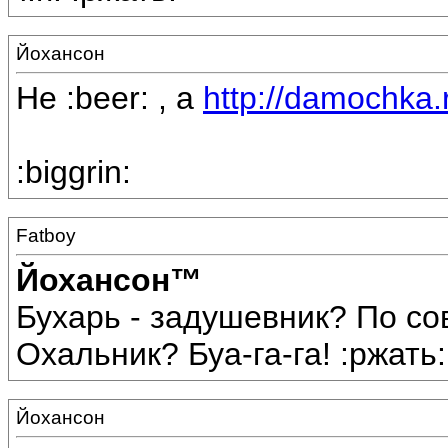
Йохансон
Не :beer: , а
http://damochka.r
:biggrin:
Fatboy
Йохансон™
Бухарь - задушевник? По со
Охальник? Буа-га-га! :ржать:
Йохансон