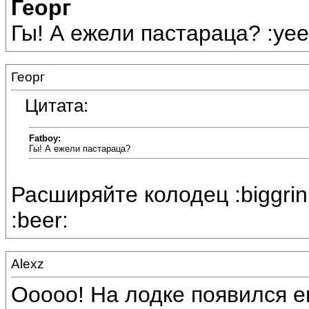
Георг
Гы! А ежели пастараца? :yee
Георг
Цитата:
Fatboy:
Гы! А ежели пастараца?
Расширяйте колодец :biggrin
:beer:
Alexz
Ооооо! На лодке появился е