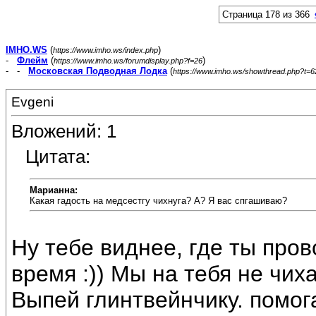
Страница 178 из 366
IMHO.WS
(
)
https://www.imho.ws/index.php
-
Флейм
(
)
https://www.imho.ws/forumdisplay.php?f=26
- -
Московская Подводная Лодка
(
https://www.imho.ws/showthread.php?t=
Evgeni
Вложений: 1
Цитата:
Марианна:
Какая гадость на медсестгу чихнуга? А? Я вас спгашиваю?
Ну тебе виднее, где ты про
время :)) Мы на тебя не чихал
Выпей глинтвейнчику. помог