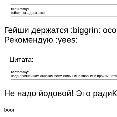
rontommy:
гейши пока держатся
Гейши держатся :biggrin: ос
Рекомендую :yees:
Цитата:
rontommy:
надо срачнейшим образом всем больным и хворым и прочим нетве
Не надо йодовой! Это радиК
boor