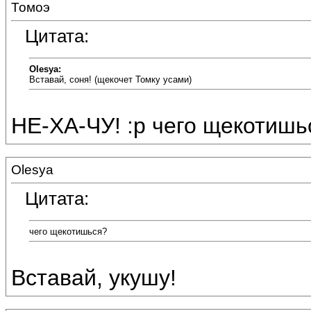
Томоэ
Цитата:
Olesya:
Вставай, соня! (щекочет Томку усами)
НЕ-ХА-ЧУ! :p чего щекотишь
Olesya
Цитата:
чего щекотишься?
Вставай, укушу!