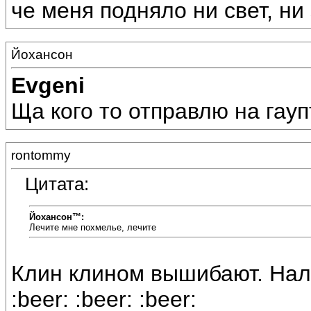
че меня подняло ни свет, ни 
Йохансон
Evgeni
Ща кого то отправлю на гауп
rontommy
Цитата:
Йохансон™:
Лечите мне похмелье, лечите
Клин клином вышибают. Нал
:beer: :beer: :beer: