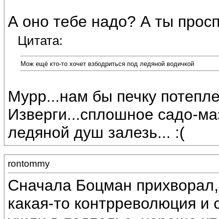
А оно тебе надо? А ты прос
Цитата:
Мож ещё кто-то хочет взбодриться под ледяной водичкой
Мурр...нам бы печку потеплее
Изверги...сплошное садо-маз
ледяной душ залезь... :(
rontommy
Сначала Боцман прихворал, 
какая-то контрреволюция и 