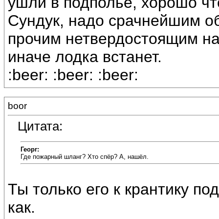
ушли в подполье, хорошо чт
Сундук, надо срачнейшим о
прочим нетвердостоящим на 
иначе лодка встанет.
:beer: :beer: :beer:
boor
Цитата:
Георг:
Где пожарный шланг? Хто спёр? А, нашёл.
Ты только его к крантику под
как.