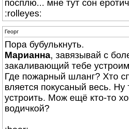
посплю... мне тут сон ероти
:rolleyes:
Георг
Пора бубулькнуть.
Марианна
, завязывай с бо
закаливающий тебе устроим. 
Где пожарный шланг? Хто с
вляется покусаный весь. Ну
устроить. Мож ещё кто-то х
водичкой?