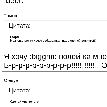
:beer:
Томоэ
Цитата:
Георг:
Мож ещё кто-то хочет взбодриться под ледяной водичкой?
Я хочу :biggrin: полей-ка мн
Б-р-р-р-р-р-р-р-р-р!!!!!!!!!!!!!
Olesya
Цитата:
Сделай мне больно