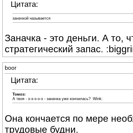
Цитата:
заначкой называется
Заначка - это деньги. А то, 
стратегический запас. :biggri
boor
Цитата:
Томоэ:
А твоя - э-э-э-э-э - заначка уже кончилась? :Wink:
Она кончается по мере необ
трудовые будни.