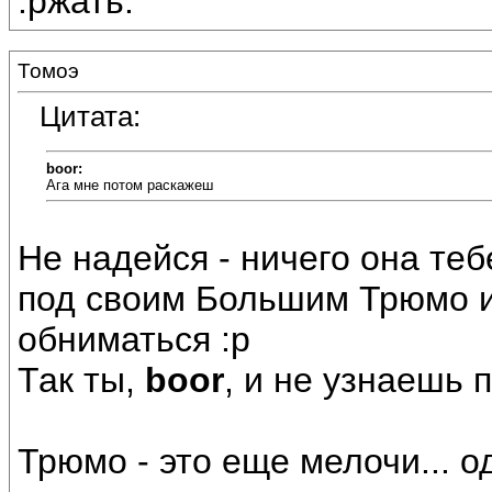
:ржать:
Томоэ
Цитата:
boor:
Ага мне потом раскажеш
Не надейся - ничего она теб
под своим Большим Трюмо и 
обниматься :p
Так ты,
boor
, и не узнаешь 
Трюмо - это еще мелочи... о