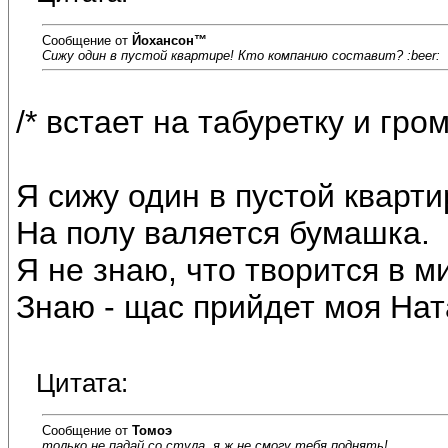
Сообщение от
Йохансон™
Сижу один в пустой квартире! Кто компанию составит? :beer:
/* встает на табуретку и гро
Я сижу один в пустой кварти
На полу валяется бумашка.
Я не знаю, что творится в м
Знаю - щас прийдет моя Нат
Цитата:
Сообщение от
Томоэ
только не падай со стула, я ж не смогу тебя поднять!