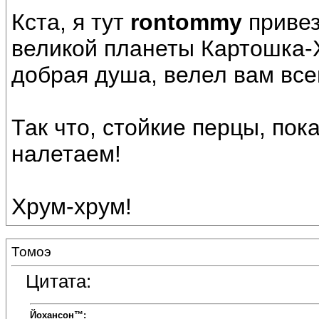
Кста, я тут
rontommy
привез
великой планеты Картошка-Х
добрая душа, велел вам все
Так что, стойкие перцы, пок
налетаем!
Хрум-хрум!
Томоэ
Цитата:
Йохансон™: