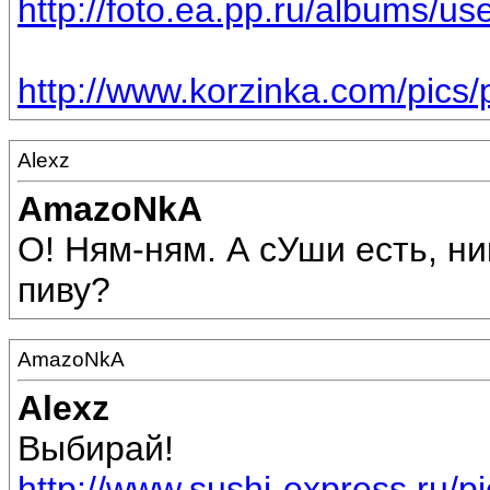
http://foto.ea.pp.ru/albums
http://www.korzinka.com/pics/
Alexz
AmazoNkA
О! Ням-ням. А сУши есть, ни
пиву?
AmazoNkA
Alexz
Выбирай!
http://www.sushi-express.ru/pi