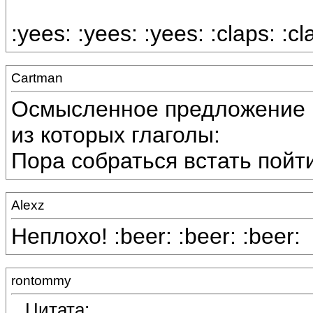
:yees: :yees: :yees: :claps: :cl
Cartman
Осмысленное предложение н
из которых глаголы:
Пора собраться встать пойти
Alexz
Неплохо! :beer: :beer: :beer:
rontommy
Цитата: