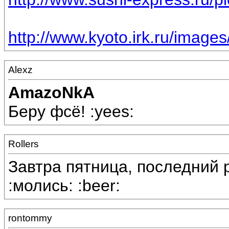
http://www.kyoto.irk.ru/images
Alexz
AmazoNkA
Беру фсё! :yees:
Rollers
Завтра пятница, последний 
:молись: :beer:
rontommy