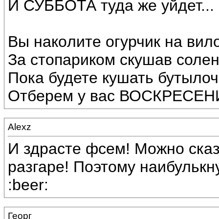
И СУББОТА туда же уйдет...
Вы накoлите огурчик на вило
За стопариком скушав солени
Пока будете кушать бутылоч
Отберем у вас ВОСКРЕСЕН
Alexz
И здрасте фсем! Можно сказ
разгаре! Поэтому наибулькну
:beer:
Георг