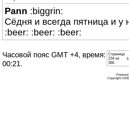
Pann
:biggrin:
Сёдня и всегда пятница и у 
:beer: :beer: :beer:
Часовой пояс GMT +4, время:
Страница
234 из
«
00:21
.
366
Powered b
Copyright ©2000