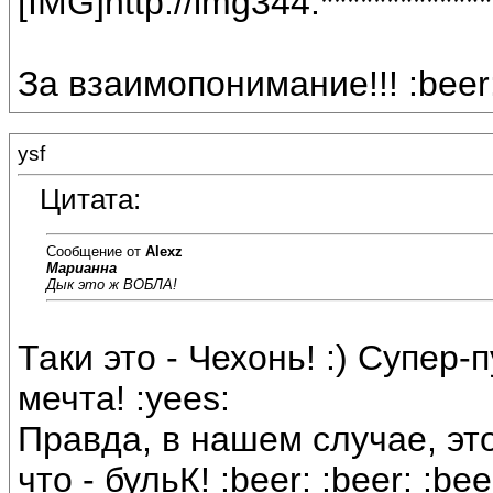
[IMG]http://img344.***********
За взаимопонимание!!! :beer: 
ysf
Цитата:
Сообщение от
Alexz
Марианна
Дык это ж ВОБЛА!
Таки это - Чехонь! :) Супер-
мечта! :yees:
Правда, в нашем случае, это
что - бульК! :beer: :beer: :bee