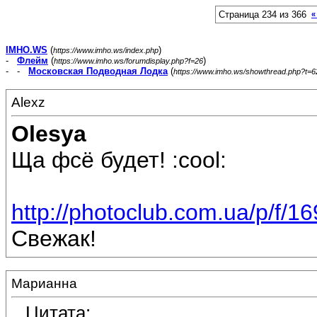
Страница 234 из 366
«
IMHO.WS
(
)
https://www.imho.ws/index.php
-
Флейм
(
)
https://www.imho.ws/forumdisplay.php?f=26
- -
Московская Подводная Лодка
(
https://www.imho.ws/showthread.php?t=
Alexz
Olesya
Ща фсё будет! :cool:
http://photoclub.com.ua/p/f/1
Свежак!
Марианна
Цитата: