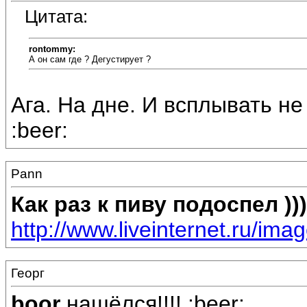
Цитата:
rontommy:
А он сам где ? Дегустирует ?
Ага. На дне. И всплывать не 
:beer:
Pann
Как раз к пиву подоспел )))
http://www.liveinternet.ru/ima
Георг
boor
нашёлся!!!! :beer: