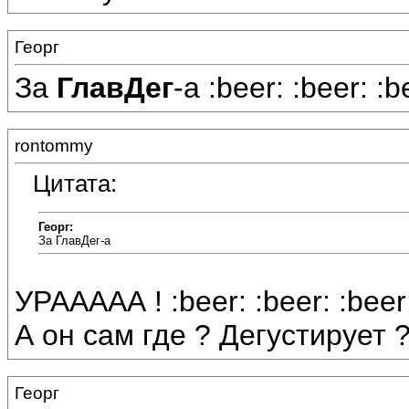
Георг
За
ГлавДег
-а :beer: :beer: :b
rontommy
Цитата:
Георг:
За ГлавДег-а
УРААААА ! :beer: :beer: :beer
А он сам где ? Дегустирует 
Георг