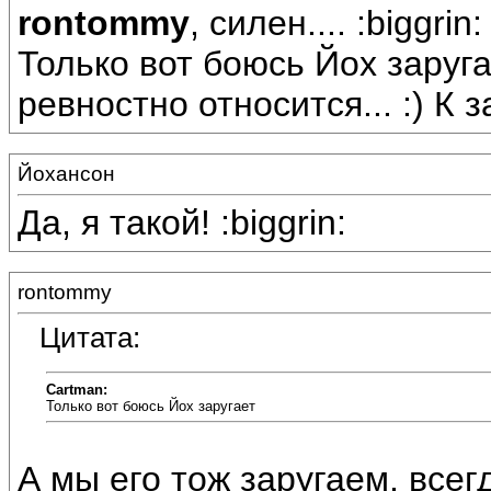
rontommy
, силен.... :biggrin:
Только вот боюсь Йох заругае
ревностно относится... :) К з
Йохансон
Да, я такой! :biggrin:
rontommy
Цитата:
Cartman:
Только вот боюсь Йох заругает
А мы его тож заругаем, всегда