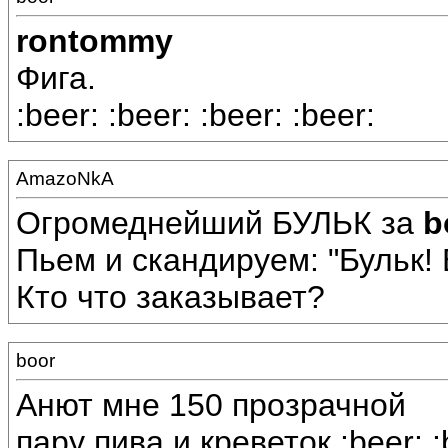
rontommy
Фига.
:beer: :beer: :beer: :beer:
AmazoNkA
Огромеднейший БУЛЬК за
b
Пьем и скандируем: "Бульк! Б
Кто что заказывает?
boor
Анют мне 150 прозрачной
пару пива и креветок :beer: :