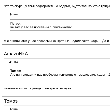
Что-то огурец у тебя подозрительно бодрый, будто только что с грядки
Цитата:
Петро:
че там у вас за проблемы с пингвинами?
А с пингвинами у нас проблемы конкретные - одолевают, хады... Да и 
AmazoNkA
Цитата:
Томоэ:
А с пингвинами у нас проблемы конкретные - одолевают, хады... 
пингвины низко.. к дождю, наверное :rolleyes:
Томоэ
Цитата: