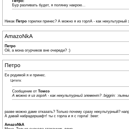
Петро:
Бур разливать будет, я полянку накрою...
Никак
Петро
горилки принес? А можно я из горлА - как некультурный э
AmazoNkA
Петро
Ой, а мона огурчиков вне очереди? :)
Петро
Ее родимой я и принес.
Цитата:
Сообщение от
Томоэ
А можно я из горлА - как некультурный элемент? :biggrin: :пьяны
разве можно даме отказать? Только почему сразу некультурный? напро
А давай набрадершафт! ты с горла и я с горла! :beer:
AmazoNkA
Мона. Только сначала стаканчик, плиз.