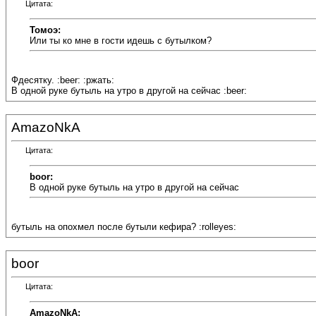
Цитата:
Томоэ:
Или ты ко мне в гости идешь с бутылком?
Фдесятку. :beer: :ржать:
В одной руке бутыль на утро в другой на сейчас :beer:
AmazoNkA
Цитата:
boor:
В одной руке бутыль на утро в другой на сейчас
бутыль на опохмел после бутыли кефира? :rolleyes:
boor
Цитата:
AmazoNkA: