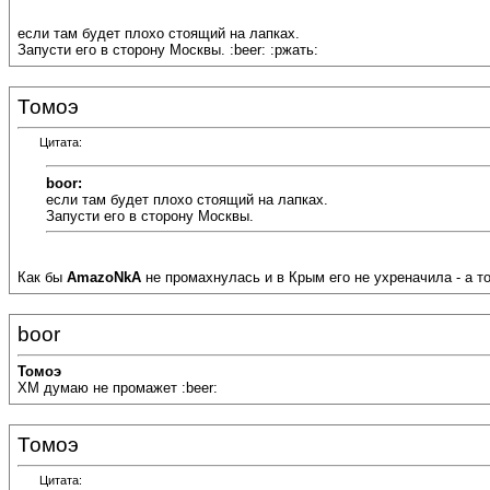
если там будет плохо стоящий на лапках.
Запусти его в сторону Москвы. :beer: :ржать:
Томоэ
Цитата:
boor:
если там будет плохо стоящий на лапках.
Запусти его в сторону Москвы.
Как бы
AmazoNkA
не промахнулась и в Крым его не ухреначила - а т
boor
Томоэ
ХМ думаю не промажет :beer:
Томоэ
Цитата: