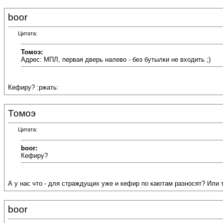
boor
Цитата:
Томоэ:
Адрес: МПЛ, первая дверь налево - без бутылки не входить ;)
Кефиру? :ржать:
Томоэ
Цитата:
boor:
Кефиру?
А у нас что - для страждущих уже и кефир по каютам разносят? Или т
boor