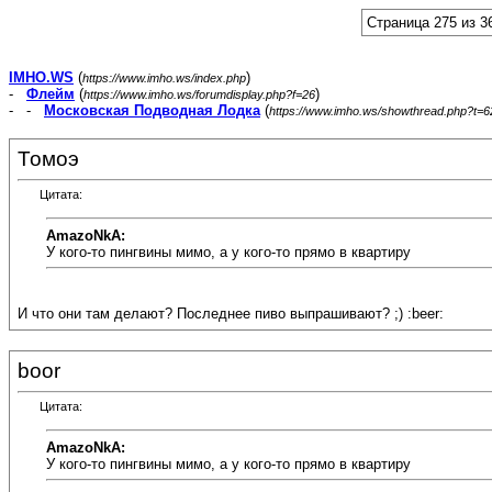
Страница 275 из 3
IMHO.WS
(
)
https://www.imho.ws/index.php
-
Флейм
(
)
https://www.imho.ws/forumdisplay.php?f=26
- -
Московская Подводная Лодка
(
https://www.imho.ws/showthread.php?t=
Томоэ
Цитата:
AmazoNkA:
У кого-то пингвины мимо, а у кого-то прямо в квартиру
И что они там делают? Последнее пиво выпрашивают? ;) :beer:
boor
Цитата:
AmazoNkA:
У кого-то пингвины мимо, а у кого-то прямо в квартиру