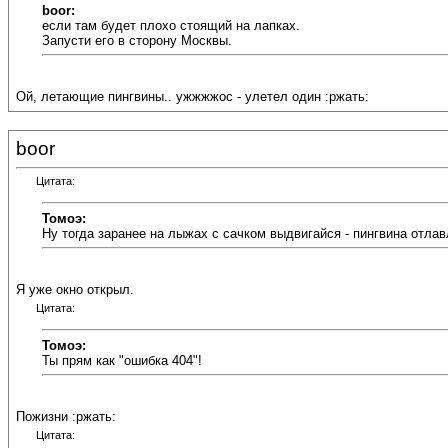
boor:
если там будет плохо стоящий на лапках.
Запусти его в сторону Москвы.
Ой, летающие пингвины.. ужжжжос - улетел один :ржать:
boor
Цитата:
Томоэ:
Ну тогда заранее на лыжах с сачком выдвигайся - пингвина отлав
Я уже окно открыл.
Цитата:
Томоэ:
Ты прям как "ошибка 404"!
Пожизни :ржать:
Цитата: