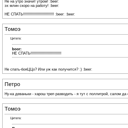
Не на утро значит утром! :beer:
эх млин скоро на работу! :beer:
НЕ СПАТЬ!!!!!!!!!!!!!!!!!!!!!!!!!!! :beer: :beer:
Томоэ
Цитата:
boor:
НЕ СПАТЬ!!!!!!!!!!!!!!!!!!!!!!!!!!!
Не спать-бояЦЦо? Или уж как получится? :) :beer:
Петро
Ну-ка деваньки - харош треп разводить - я тут с поллитрой, салом да
Томоэ
Цитата: