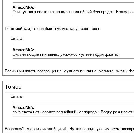
AmazoNkA:
Они тут пока света нет наводят полнейший беспорядок. Водку ра
Если мой там, то они бьют пустую тару. :beer: :beer:
Цитата:
AmazoNkA:
Ой, летающие пингвины.. ужжжжос - улетел один :ржать:
Пасиб бум ждать возвращения блудного пингвина :молись: :ржать: :be
Томоэ
Цитата:
AmazoNkA:
пока света нет наводят полнейший беспорядок. Водку разбивают 
Воооодку?! Ах они лиходейщики!.. Ну так наладь уже им всем поскоре