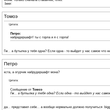
:beer:
Томоэ
Цитата:
Петро:
набрадершафт! ты с горла и я с горла!
Гм... а бутылка у тебя одна? Если одна - то выйдет у нас самое что ни н
Петро
кста, а огурчик набрудершафт мона?
Цитата:
Сообщение от
Томоэ
Гм... а бутылка у тебя одна? Если одна - то выйдет у нас самое ч
да... представил себе... а вообще нормально должно получиться :biggr