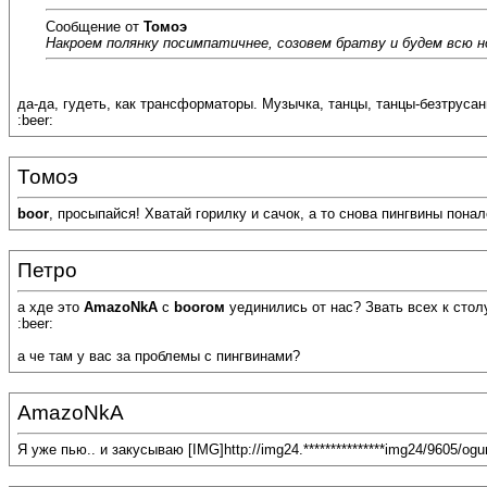
Сообщение от
Томоэ
Накроем полянку посимпатичнее, созовем братву и будем всю ночь
да-да, гудеть, как трансформаторы. Музычка, танцы, танцы-безтрусанцы
:beer:
Томоэ
boor
, просыпайся! Хватай горилку и сачок, а то снова пингвины поналетят
Петро
а хде это
AmazoNkA
с
boorом
уединились от нас? Звать всех к стол
:beer:
а че там у вас за проблемы с пингвинами?
AmazoNkA
Я уже пью.. и закусываю [IMG]http://img24.***************img24/9605/ogu