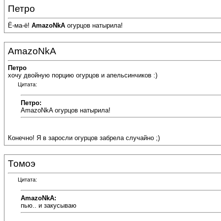
Петро
Ё-ма-ё!
AmazoNkA
огурцов натырила!
AmazoNkA
Петро
хочу двойную порцию огурцов и апельсинчиков :)
Цитата:
Петро:
AmazoNkA огурцов натырила!
Конечно! Я в заросли огурцов забрела случайно ;)
Томоэ
Цитата:
AmazoNkA:
пью.. и закусываю