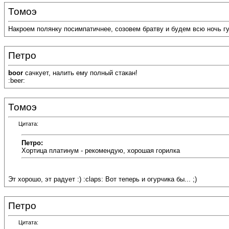
Томоэ
Накроем полянку посимпатичнее, созовем братву и будем всю ночь гудет
Петро
boor
cачкует, налить ему полный стакан!
:beer:
Томоэ
Цитата:
Петро:
Хортица платинум - рекомендую, хорошая горилка
Эт хорошо, эт радует :) :claps: Вот теперь и огурчика бы... ;)
Петро
Цитата: