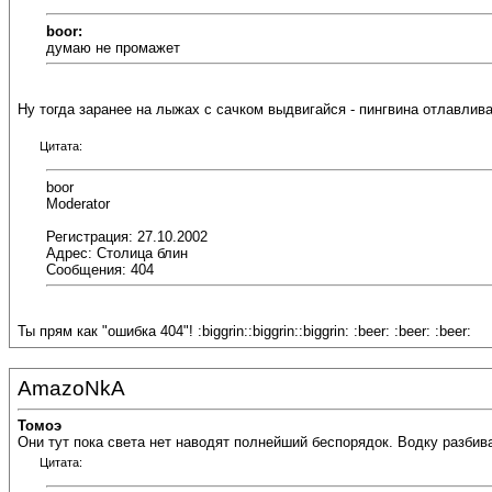
boor:
думаю не промажет
Ну тогда заранее на лыжах с сачком выдвигайся - пингвина отлавлива
Цитата:
boor
Moderator
Регистрация: 27.10.2002
Адрес: Столица блин
Сообщения: 404
Ты прям как "ошибка 404"! :biggrin::biggrin::biggrin: :beer: :beer: :beer:
AmazoNkA
Томоэ
Они тут пока света нет наводят полнейший беспорядок. Водку разбиваю
Цитата: