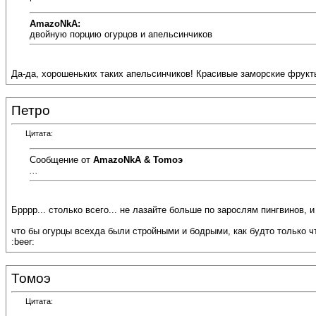
AmazoNkA:
двойную порцию огурцов и апельсинчиков
Да-да, хорошеньких таких апельсинчиков! Красивые заморские фрукты - 
Петро
Цитата:
Сообщение от
AmazoNkA & Tomoэ
...
Брррр... столько всего... не лазайте больше по зарослям пингвинов, и
что бы огурцы всехда были стройными и бодрыми, как будто только чт
:beer:
Томоэ
Цитата: