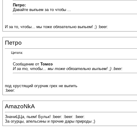
Петро:
Давайте выпьем за то чтобы ...
И за то, чтобы... мы тоже обязательно выпьем! ;) :beer:
Петро
Цитата:
Сообщение от
Томоэ
И за то, чтобы... мы тоже обязательно выпьем! ;) :beer:
под хрустящий огурчик грех не выпить
:beer:
AmazoNkA
ЗначиЦЦа, пьем! Бульк! :beer: :beer: :beer:
За огурцы, апельсины и прочие дары природы ;)