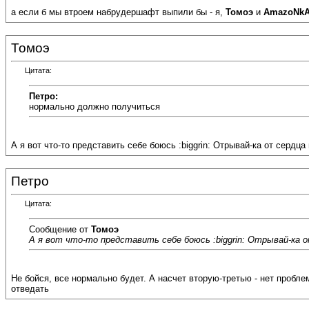
а если б мы втроем набрудершафт выпили бы - я,
Томоэ
и
AmazoNk
Томоэ
Цитата:
Петро:
нормально должно получиться
А я вот что-то представить себе боюсь :biggrin: Отрывай-ка от сердца 
Петро
Цитата:
Сообщение от
Томоэ
А я вот что-то представить себе боюсь :biggrin: Отрывай-ка 
Не бойся, все нормально будет. А насчет вторую-третью - нет пробле
отведать