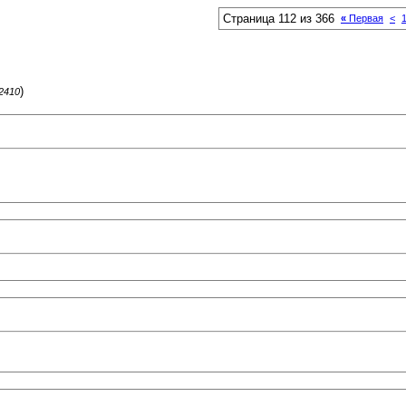
Страница 112 из 366
«
Первая
<
)
62410