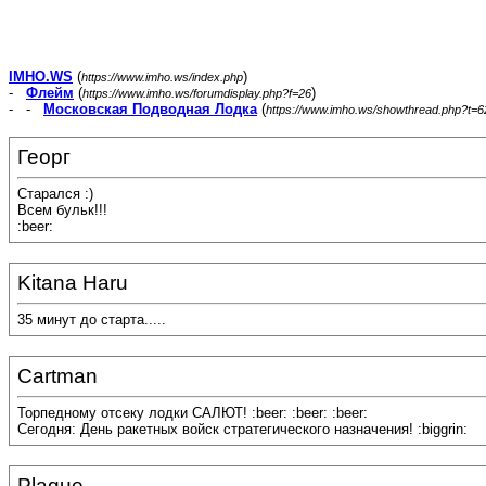
IMHO.WS
(
)
https://www.imho.ws/index.php
-
Флейм
(
)
https://www.imho.ws/forumdisplay.php?f=26
- -
Московская Подводная Лодка
(
https://www.imho.ws/showthread.php?t=
Георг
Старался :)
Всем бульк!!!
:beer:
Kitana Haru
35 минут до старта.....
Cartman
Торпедному отсеку лодки САЛЮТ! :beer: :beer: :beer:
Сегодня: День ракетных войск стратегического назначения! :biggrin:
Plague