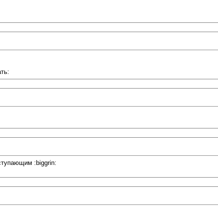
ть:
тупающим :biggrin: