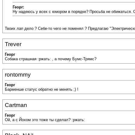
Георг:
Ну надеюсь у всех с юмором в порядке? Просьба не обижаться.
Твоих лап дело ? Себе-то чего не поменял ? Предлагаю "Электрический
Trever
Георг
Собака страшная :ржать: , а почему Бумс-Трямс?
rontommy
Георг
Барменше статус обратно не менять ;) !
Cartman
Георг
Ой, а с Йохом это тоже ты сделал? :ржать: