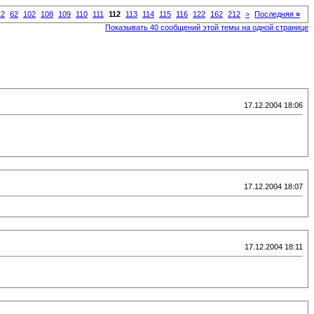
12
62
102
108
109
110
111
112
113
114
115
116
122
162
212
>
Последняя
»
Показывать 40 сообщений этой темы на одной странице
17.12.2004 18:06
17.12.2004 18:07
17.12.2004 18:11