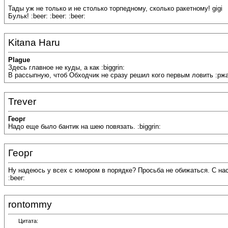
Тады уж не только и не столько торпедному, сколько ракетному! gigi
Бульк! :beer: :beer: :beer:
Kitana Haru
Plague
Здесь главное не куды, а как :biggrin:
В рассыпную, чтоб Обходчик не сразу решил кого первым ловить :ржа
Trever
Георг
Надо еще было бантик на шею повязать. :biggrin:
Георг
Ну надеюсь у всех с юмором в порядке? Просьба не обижаться. С нас
:beer:
rontommy
Цитата: