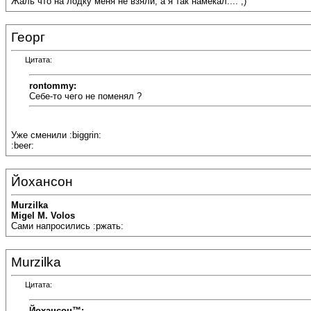
Жаль что на лодку меня не взяли, а я так намекал.... ;)
Георг
Цитата:
rontommy:
Себе-то чего не поменял ?
Уже сменили :biggrin:
:beer:
Йохансон
Murzilka
Migel M. Volos
Сами напросились :ржать:
Murzilka
Цитата:
Йохансон™: