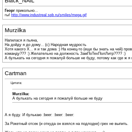
Black_NAiL
Георг
прикольно...
гы!
http://www.industreal.spb.ru/smiles/mega.gif
Murzilka
Напилася я пьяна,
На дойду я до дому... (с) Народная мудрость
Хотя какого Х... я и так дома :) На конец-то (еще бы знать на че
команду??? :) Желательно на должность ЗамПоТехПолЛитр???? :)
А булькать на сегодня я пожалуй больше не буду, потому как где ж я 
Cartman
Цитата:
Murzilka:
А булькать на сегодня я пожалуй больше не буду
А я буду. И булькаю :beer: :beer: :beer:
За Рокетный отсек (и откуда он взялся на подлодке) грех не выпить.