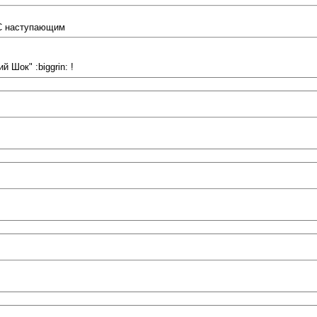
 С наступающим
 Шок" :biggrin: !