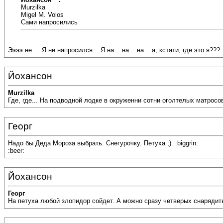
Murzilka
Migel M. Volos
Сами напросились
Ээээ не.... Я не напросился... Я на... на... на... а, кстати, где это я???
Йохансон
Murzilka
Где, где... На подводной лодке в окруженни сотни оголтелых матросов
Георг
Надо бы Деда Мороза выбрать. Снегурочку. Петуха ;). :biggrin:
:beer:
Йохансон
Георг
На петуха любой злопидор сойдет. А можно сразу четверых снарядить