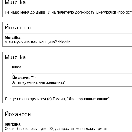
Murzilka
Не надо меня до дыр!!! И на почетную должность Снегурочки (про ост
Йохансон
Murzilka
А ты мужчина или женщина? :biggrin:
Murzilka
Цитата:
Йохансон™:
А ты мужчина или женщина?
Я еще не определился (с) Гоблин, "Две сорванные башни"
Йохансон
Murzilka
О как! Две головы - две 00, да простят меня дамы :ржать: