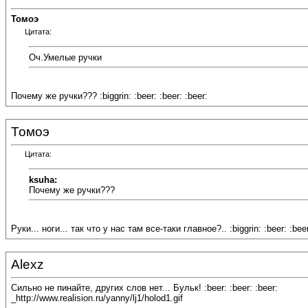
Томоэ
Цитата:
Оч.Умелые ручки
Почему же ручки??? :biggrin: :beer: :beer: :beer:
Томоэ
Цитата:
ksuha:
Почему же ручки???
Руки... ноги... так что у нас там все-таки главное?.. :biggrin: :beer: :beer
Alexz
Сильно не пинайте, других слов нет... Бульк! :beer: :beer: :beer:
_http://www.realision.ru/yanny/lj1/holod1.gif