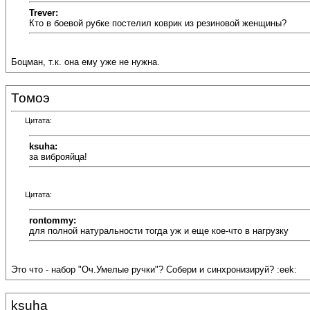
Trever:
Кто в боевой рубке постелил коврик из резиновой женщины?
Боцман, т.к. она ему уже не нужна.
Томоэ
Цитата:
ksuha:
за виброяйца!
Цитата:
rontommy:
для полной натуральности тогда уж и еще кое-что в нагрузку
Это что - набор "Оч.Умелые ручки"? Собери и синхронизируй? :eek:
ksuha