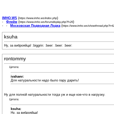
IMHO.WS
(
)
https://www.imho.ws/index.php
-
Флейм
(
)
https://www.imho.ws/forumdisplay.php?f=26
- -
Московская Подводная Лодка
(
https://www.imho.ws/showthread.php?t=
ksuha
Ну, за виброяйца! :biggrin: :beer: :beer: :beer:
rontommy
Цитата:
ivahaev:
Для натуральности надо было пару дарить!
Ну для полной натуральности тогда уж и еще кое-что в нагрузку.
Цитата:
ksuha:
Ну, за виброяйца!