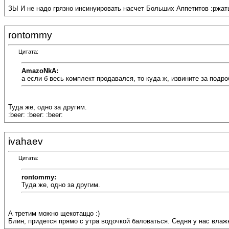
ЗЫ И не надо грязно инсинуировать насчет Больших Аппетитов :ржат
rontommy
Цитата:
AmazoNkA:
а если б весь комплект продавался, то куда ж, извините за подр
Туда же, одно за другим.
:beer: :beer: :beer:
ivahaev
Цитата:
rontommy:
Туда же, одно за другим.
А третим можно щекотаццо :)
Блин, придется прямо с утра водочкой баловаться. Седня у нас влаж