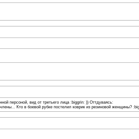
ой персоной, вид от третьего лица :biggrin: )) Оттдуваясь:
лены... Кто в боевой рубке постелил коврик из резиновой женщины? :bigg