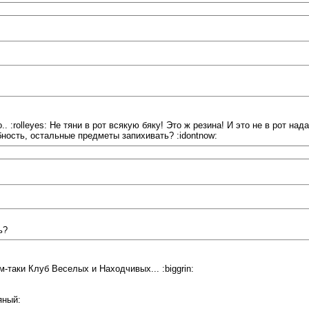
 :rolleyes: Не тяни в рот всякую бяку! Это ж резина! И это не в рот нада
бность, остальные предметы запихивать? :idontnow:
ь?
м-таки Клуб Веселых и Находчивых... :biggrin:
яный: