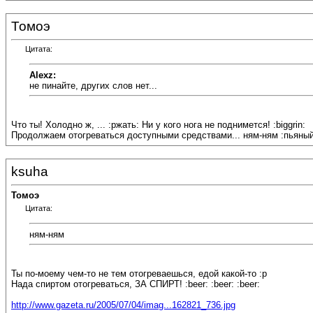
Томоэ
Цитата:
Alexz:
не пинайте, других слов нет...
Что ты! Холодно ж, ... :ржать: Ни у кого нога не поднимется! :biggrin:
Продолжаем отогреваться доступными средствами... ням-ням :пьяный
ksuha
Томоэ
Цитата:
ням-ням
Ты по-моему чем-то не тем отогреваешься, едой какой-то :p
Нада спиртом отогреваться, ЗА СПИРТ! :beer: :beer: :beer:
http://www.gazeta.ru/2005/07/04/imag...162821_736.jpg