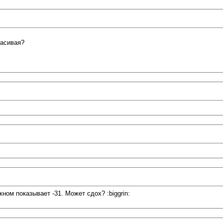
расивая?
ном показывает -31. Может сдох? :biggrin: