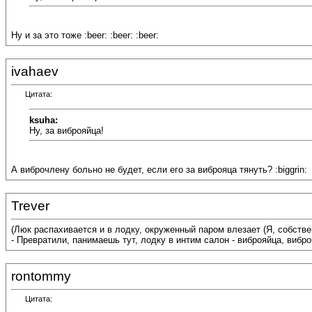
Ну и за это тоже :beer: :beer: :beer:
ivahaev
Цитата:
ksuha:
Ну, за виброяйца!
А виброчлену больно не будет, если его за виброяца тянуть? :biggrin:
Trever
(Люк распахивается и в лодку, окруженный паром влезает (Я, собственн
- Превратили, панимаешь тут, лодку в интим салон - виброяйца, виброч
rontommy
Цитата: