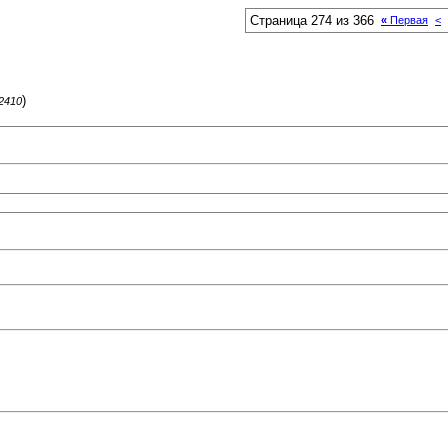
Страница 274 из 366
«
Первая
<
)
62410