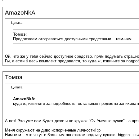
AmazoNkA
Цитата:
Томоэ:
Продолжаем отогреваться доступными средствами... ням-ням
Ой, что же у тебя сейчас доступное средство, прям подумать страшно..
Гы, а если б весь комплект продавался, то куда ж, извините за подро
Томоэ
Цитата:
AmazoNkA:
куда ж, извините за подробность, остальные предметы запихиват
А вот! Это уже вам будет даже и не кружок "Оч.Умелые ручки" - а пря
Меня окружают на диво испорченные личности! :p
Ням-ням... это я тут с большим аппетитом водочку кушаю :biggrin: :пь