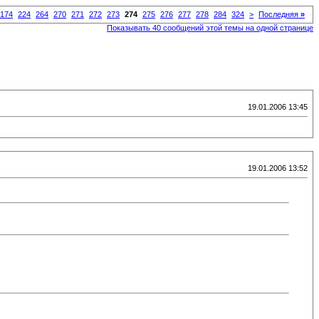
174
224
264
270
271
272
273
274
275
276
277
278
284
324
>
Последняя
»
Показывать 40 сообщений этой темы на одной странице
19.01.2006 13:45
19.01.2006 13:52