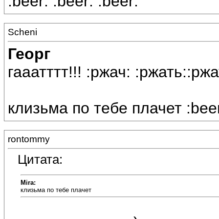
:beer: :beer: :beer:
Scheni
Георг
гааатттт!!! :ржач: :ржать::рж
клизьма по тебе плачет :beer
rontommy
Цитата:
Mira:
клизьма по тебе плачет