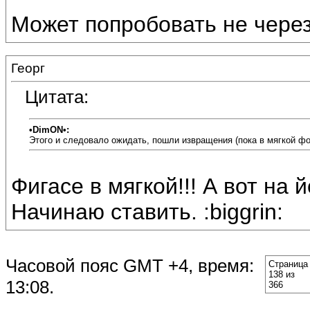
Может попробовать не через 
Георг
Цитата:
•DimON•:
Этого и следовало ожидать, пошли извращения (пока в мягкой ф
Фигасе в мягкой!!! А вот на
Начинаю ставить. :biggrin:
Часовой пояс GMT +4, время:
Страница
138 из
13:08
.
366