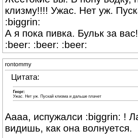
клизму!!!! Ужас. Нет уж. Пу
:biggrin:
А я пока пивка. Бульк за вас!
:beer: :beer: :beer:
rontommy
Цитата:
Георг:
Ужас. Нет уж. Пускай клизма и дальше плачет
Аааа, испужалси :biggrin: ! 
видишь, как она волнуется.