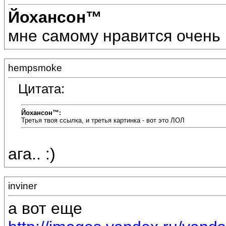
Йохансон™
мне самому нравится очень :
hempsmoke
Цитата:
Йохансон™:
Третья твоя ссылка, и третья картинка - вот это ЛОЛ
ага.. :)
inviner
а вот еще