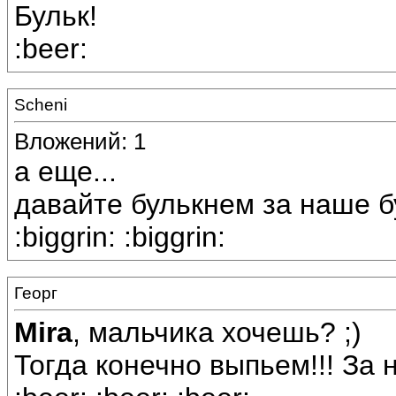
Бульк!
:beer:
Scheni
Вложений: 1
а еще...
давайте булькнем за наше бу
:biggrin: :biggrin:
Георг
Mira
, мальчика хочешь? ;)
Тогда конечно выпьем!!! За