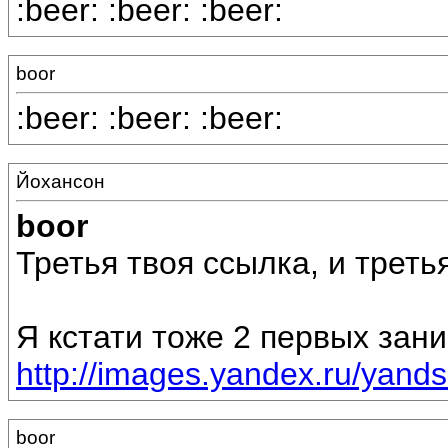
:beer: :beer: :beer:
boor
:beer: :beer: :beer:
Йохансон
boor
Третья твоя ссылка, и третья
Я кстати тоже 2 первых зан
http://images.yandex.ru/yand
boor