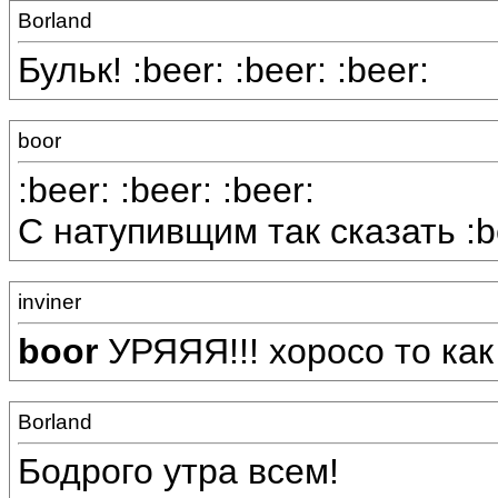
Borland
Бульк! :beer: :beer: :beer:
boor
:beer: :beer: :beer:
С натупивщим так сказать :b
inviner
boor
УРЯЯЯ!!! хоросо то как !!
Borland
Бодрого утра всем!