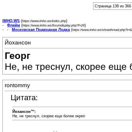
Страница 138 из 366
IMHO.WS
(
)
https://www.imho.ws/index.php
-
Флейм
(
)
https://www.imho.ws/forumdisplay.php?f=26
- -
Московская Подводная Лодка
(
https://www.imho.ws/showthread.php?t=
Йохансон
Георг
Не, не треснул, скорее еще б
rontommy
Цитата:
Йохансон™:
Не, не треснул, скорее еще более окреп