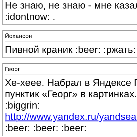
Не знаю, не знаю - мне каза
:idontnow: .
Йохансон
Пивной краник :beer: :ржать:
Георг
Хе-хеее. Набрал в Яндексе Г
пунктик «Георг» в картинках
:biggrin:
http://www.yandex.ru/yan
:beer: :beer: :beer: