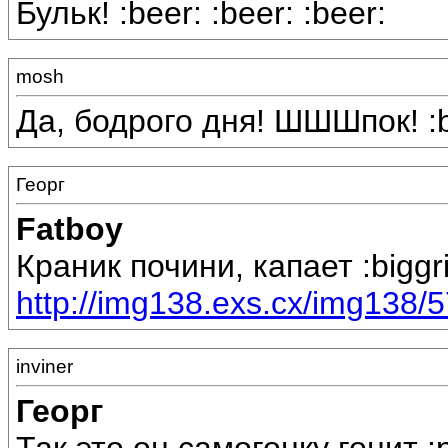
Бульк! :beer: :beer: :beer:
mosh
Да, бодрого дня! ШШШпок! :b
Георг
Fatboy
Краник почини, капает :biggri
http://img138.exs.cx/img138/5
inviner
Георг