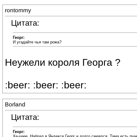
rontommy
Цитата:
Георг:
И угадайте чья там рожа?
Неужели короля Георга ?
:beer: :beer: :beer:
Borland
Цитата:
Георг:
Хе-хеее. Набрал в Яндексе Георг и долго смеялся. Тама есть пунк