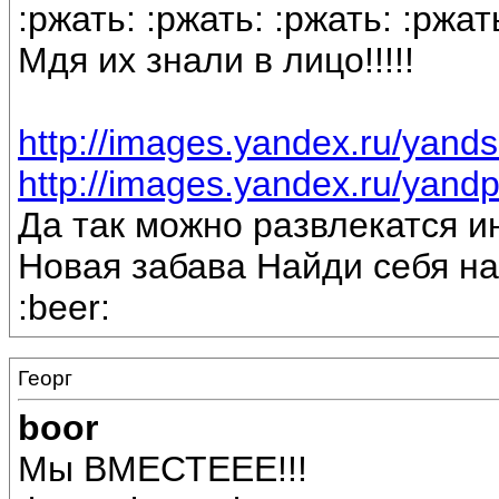
:ржать: :ржать: :ржать: :ржат
Мдя их знали в лицо!!!!!
http://images.yandex.ru/yand
http://images.yandex.ru/yan
Да так можно развлекатся и
Новая забава Найди себя на
:beer:
Георг
boor
Мы ВМЕСТЕЕЕ!!!