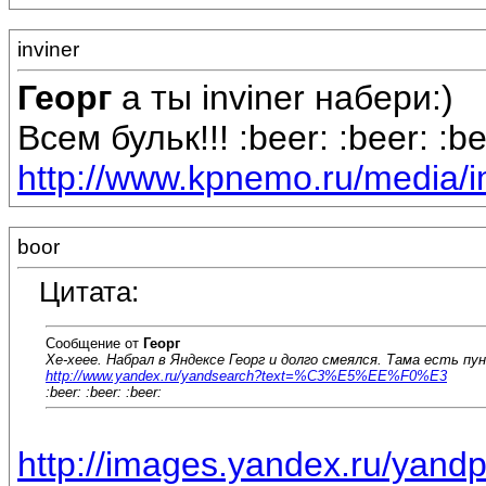
inviner
Георг
а ты inviner набери:)
Всем бульк!!! :beer: :beer: :be
http://www.kpnemo.ru/media/i
boor
Цитата:
Сообщение от
Георг
Хе-хеее. Набрал в Яндексе Георг и долго смеялся. Тама есть пун
http://www.yandex.ru/yandsearch?text=%C3%E5%EE%F0%E3
:beer: :beer: :beer:
http://images.yandex.ru/yan