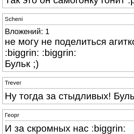
Так это он самогонку гонит :
Scheni
Вложений: 1
не могу не поделиться агитко
:biggrin: :biggrin:
Бульк ;)
Trever
Ну тогда за стыдливых! Бульк!
Георг
И за скромных нас :biggrin: