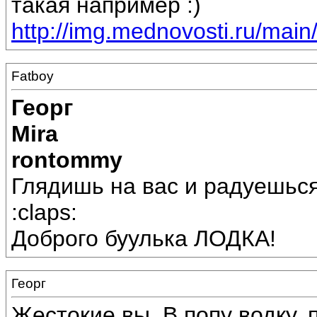
такая например :)
http://img.mednovosti.ru/main/
Fatboy
Георг
Mira
rontommy
Глядишь на вас и радуешься!
:claps:
Доброго буулька ЛОДКА!
Георг
Жестокие вы. В попу водку, 