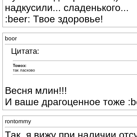
надкусили... сладенького...
:beer: Твое здоровье!
boor
Цитата:
Томоэ:
так ласково
Весня млин!!!
И ваше драгоценное тоже :be
rontommy
Так, я вижу при наличии от