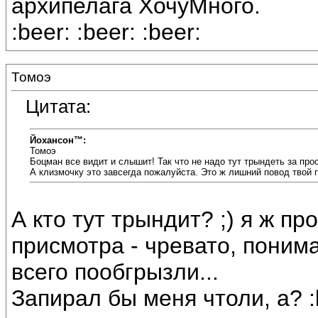
архипелага ХочуМного.
:beer: :beer: :beer:
Томоэ
Цитата:
Йохансон™:
Томоэ
Боцман все видит и слышит! Так что не надо тут трындеть за прос
А клизмочку это завсегда пожалуйста. Это ж лишний повод твой 
А кто тут трындит? ;) я ж п
присмотра - чревато, поним
всего пообгрызли...
Запирал бы меня чтоли, а? :b