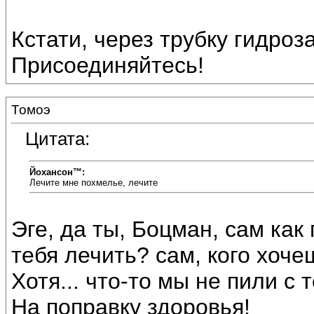
Кстати, через трубку гидроз
Присоединяйтесь!
Томоэ
Цитата:
Йохансон™:
Лечите мне похмелье, лечите
Эге, да ты, Боцман, сам как 
тебя лечить? сам, кого хоче
Хотя... что-то мы не пили с т
На поправку здоровья!