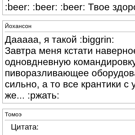
:beer: :beer: :beer: Твое з
Йохансон
Дааааа, я такой :biggrin:
Завтра меня кстати наверное
одновдневную командировку
пиворазливающее оборудован
сильно, а то все крантики с
же... :ржать:
Томоэ
Цитата: