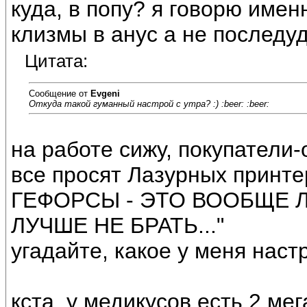
куда, в попу? я говорю име
клизмы в анус а не последу
Цитата:
Сообщение от
Evgeni
Откуда такой гуманный настрой с утра? :) :beer: :beer:
на работе сижу, покупатели
все просят Лазурных принт
ГЕФОРСЫ - ЭТО ВООБЩЕ Л
ЛУЧШЕ НЕ БРАТЬ..."
угадайте, какое у меня нас
кста, у медикусов есть 2 ме