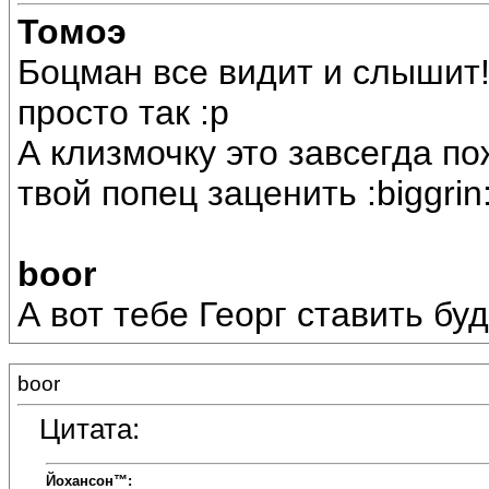
Томоэ
Боцман все видит и слышит! 
просто так :p
А клизмочку это завсегда п
твой попец заценить :biggrin
boor
А вот тебе Георг ставить буд
boor
Цитата:
Йохансон™: