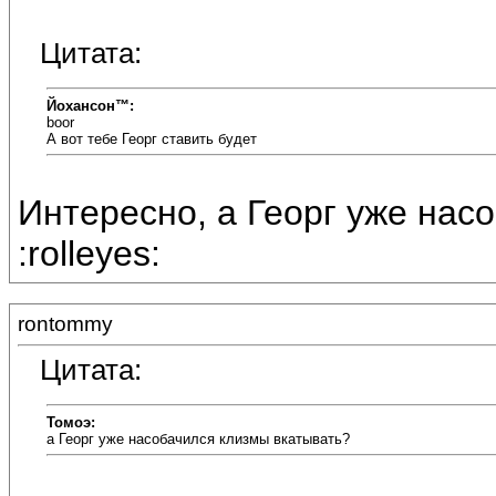
Цитата:
Йохансон™:
boor
А вот тебе Георг ставить будет
Интересно, а Георг уже нас
:rolleyes:
rontommy
Цитата:
Томоэ:
а Георг уже насобачился клизмы вкатывать?