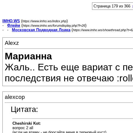
Страница 179 из 366
IMHO.WS
(
)
https://www.imho.ws/index.php
-
Флейм
(
)
https://www.imho.ws/forumdisplay.php?f=26
- -
Московская Подводная Лодка
(
https://www.imho.ws/showthread.php?t=
Alexz
Марианна
Жаль.. Есть еще вариат с пе
последствия не отвечаю :roll
alexcop
Цитата:
Cheshirski Kot:
вопрос 2 all
(если не втему - не бросайте меня в терновый куст)