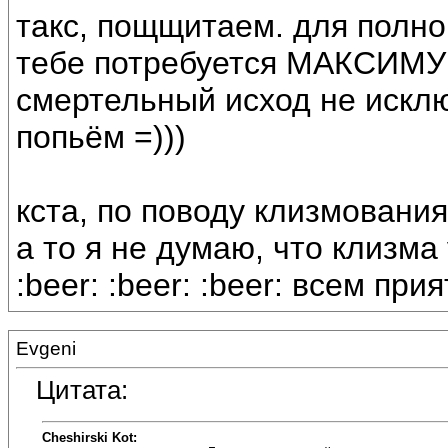
такс, пощщитаем. для полно
тебе потребуется МАКСИМУМ 
смертельный исход не исклю
попьём =)))
кста, по поводу клизмования
а то я не думаю, что клизма
:beer: :beer: :beer: всем при
Evgeni
Цитата:
Cheshirski Kot: