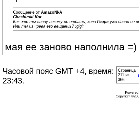
Сообщение от
AmazoNkA
Cheshirski Kot
Как это ты ванну никому не отдашь, коли
Георг
уже давно ее вы
Или ты из чрева его вещаешь? :gigi:
мая ее заново наполнила =)
Часовой пояс GMT +4, время:
Страница
211 из
23:43
.
366
Powered b
Copyright ©2000