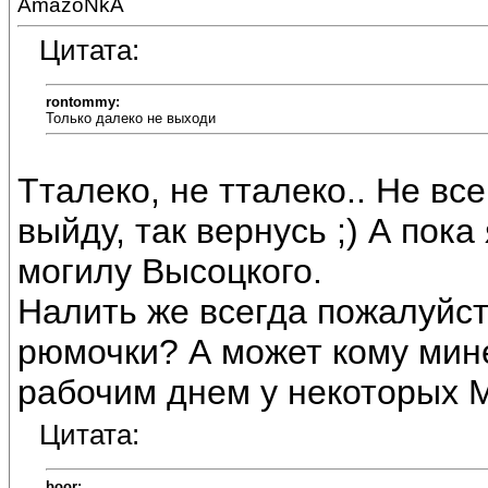
AmazoNkA
Цитата:
rontommy:
Только далеко не выходи
Тталеко, не тталеко.. Не все
выйду, так вернусь ;) А пок
могилу Высоцкого.
Налить же всегда пожалуйст
рюмочки? А может кому мине
рабочим днем у некоторых М
Цитата:
boor: