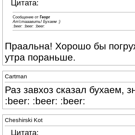
Цитата:
Сообщение от
Георг
Ат'стааавить! Бухаем :)
:beer: :beer: :beer:
Праальна! Хорошо бы погру
утра пораньше.
Cartman
Раз завхоз сказал бухаем, зн
:beer: :beer: :beer:
Cheshirski Kot
Цитата: