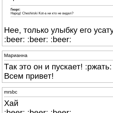
Георг:
Народ! Cheshirski Kot-а ни кто не видел?
Нее, только улыбку его усат
:beer: :beer: :beer:
Марианна
Так это он и пускает! :ржать:
Всем привет!
mrsbc
Хай
:beer: :beer: :beer: