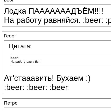
Лодка ПАААААААДЪЁМ!!!!
На работу равняйся. :beer: :
Георг
Цитата:
boor:
На работу равняйся.
Ат'стааавить! Бухаем :)
:beer: :beer: :beer:
Петро