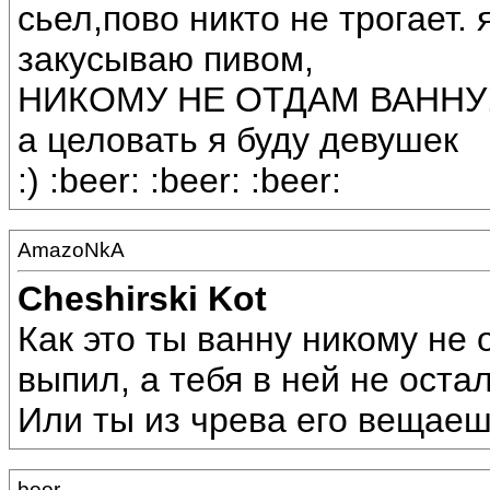
сьел,пово никто не трогает.
закусываю пивом,
НИКОМУ НЕ ОТДАМ ВАННУ!!!
а целовать я буду девушек
:) :beer: :beer: :beer:
AmazoNkA
Cheshirski Kot
Как это ты ванну никому не
выпил, а тебя в ней не остал
Или ты из чрева его вещаешь
boor