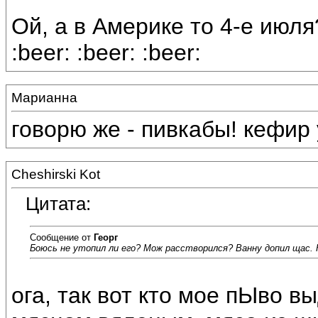
Ой, а в Америке то 4-е июля
:beer: :beer: :beer:
Марианна
говорю же - пивкабы! кефир у
Cheshirski Kot
Цитата:
Сообщение от
Георг
Боюсь не утопил ли его? Мож расстворился? Ванну допил щас. На 
ога, так вот кто мое пЫво в