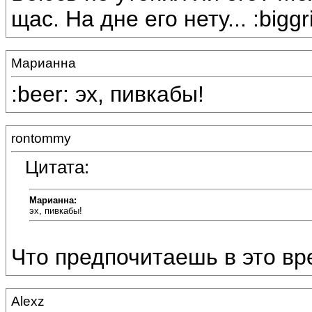
щас. На дне его нету... :biggr
Марианна
:beer: эх, пивкабы!
rontommy
Цитата:
Марианна:
эх, пивкабы!
Что предпочитаешь в это вр
Alexz