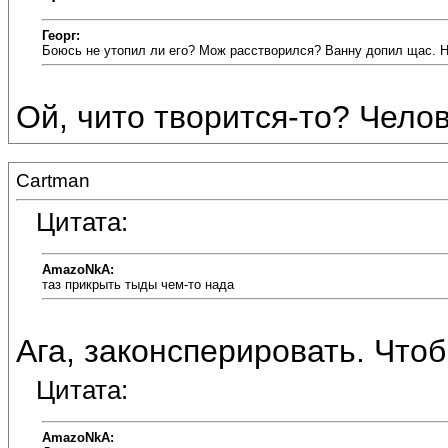
Георг:
Боюсь не утопил ли его? Мож расстворился? Ванну допил щас. На
Ой, чито творится-то? Челов
Cartman
Цитата:
AmazoNkA:
таз прикрыть тыды чем-то нада
Ага, законсперировать. Чтоб
Цитата:
AmazoNkA: