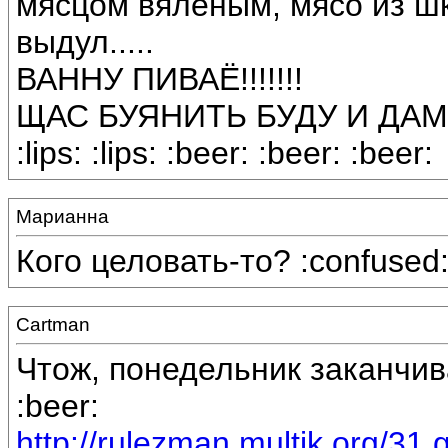
мясцом вяленым, мясо из ш
выдул.....
ВАННУ ПИВАЁ!!!!!!!
ЩАС БУЯНИТЬ БУДУ И ДАМ ЦЕЛ
:lips: :lips: :beer: :beer: :beer:
Марианна
Кого целовать-то? :confused
Cartman
Чтож, понедельник заканчива
:beer:
http://rulezman.multik.org/31.g