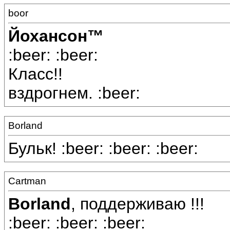
boor
Йохансон™
:beer: :beer:
Класс!!
вздрогнем. :beer:
Borland
Бульк! :beer: :beer: :beer:
Cartman
Borland
, поддерживаю !!!
:beer: :beer: :beer: