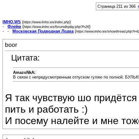
Страница 211 из 366
IMHO.WS
(
)
https://www.imho.ws/index.php
-
Флейм
(
)
https://www.imho.ws/forumdisplay.php?f=26
- -
Московская Подводная Лодка
(
https://www.imho.ws/showthread.php?t=
boor
Цитата:
AmazoNkA:
В связи с непредусмотренным отпуском гуляю по полной. БУЛЬК
Я так чувствую шо придётся
пить и работать :)
И посему налейте и мне тоже