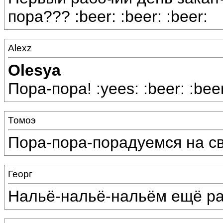
пора??? :beer: :beer: :beer:
Alexz
Olesya
Пора-пора! :yees: :beer: :beer
Томоэ
Пора-пора-порадуемся на свое
Георг
Нальё-нальё-нальём ещё раз п