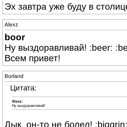
Эх завтра уже буду в столиц
Alexz
boor
Ну выздоравливай! :beer: :bee
Всем привет!
Borland
Цитата:
Alexz:
Ну выздоравливай!
Дык, он-то не болел! :biggrin