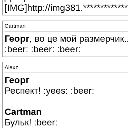
[IMG]http://img381.**********
Cartman
Георг
, во це мой размерчик..
:beer: :beer: :beer:
Alexz
Георг
Респект! :yees: :beer:
Cartman
Бульк! :beer: