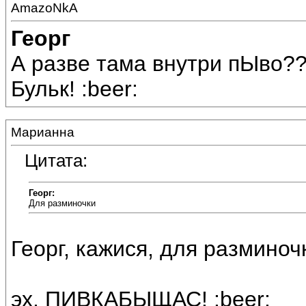
AmazoNkA
Георг
А разве тама внутри пЫво?
Бульк! :beer:
Марианна
Цитата:
Георг:
Для разминочки
Георг, кажися, для разминоч
эх, ПИВКАБЫЩАС! :beer: