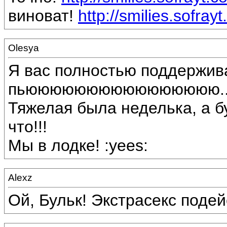
виноват!
http://smilies.sofray
Olesya
Я вас полностью поддержив
пьюююююююююююююююю.........
Тяжелая была неделька, а бу
что!!!
Мы в лодке! :yees:
Alexz
Ой, Бульк! Экстрасекс подейст