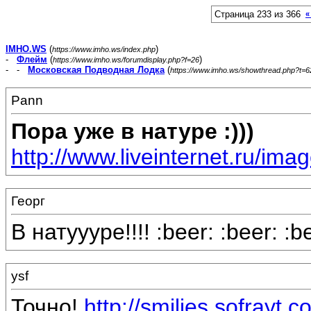
Страница 233 из 366
«
IMHO.WS
(
)
https://www.imho.ws/index.php
-
Флейм
(
)
https://www.imho.ws/forumdisplay.php?f=26
- -
Московская Подводная Лодка
(
https://www.imho.ws/showthread.php?t=
Pann
Пора уже в натуре :)))
http://www.liveinternet.ru/ima
Георг
В натуууре!!!! :beer: :beer: :b
ysf
Точно!
http://smilies.sofrayt.c