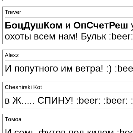
Trever
БоцДушКом
и
ОпСчетРеш
охоты всем нам! Бульк :beer: 
Alexz
И попутного им ветра! :) :beer
Cheshirski Kot
в Ж..... СПИНУ! :beer: :beer: 
Томоэ
И семь футов под килем :bee