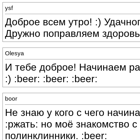
ysf
Доброе всем утро! :) Удачно
Дружно поправляем здоровье
Olesya
И тебе доброе! Начинаем ра
:) :beer: :beer: :beer:
boor
Не знаю у кого с чего начин
:ржать: но моё знакомство с
полинклинники. :beer: