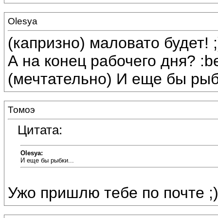
Olesya
(капризно) маловато будет! ;
А на конец рабочего дня? :bee
(мечтательно) И еще бы рыбки
Томоэ
Цитата:
Olesya:
И еще бы рыбки...
Ужо пришлю тебе по почте ;)