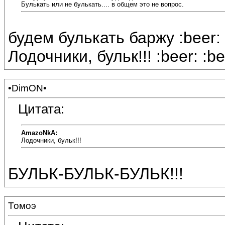
Булькать или не булькать.... в общем это не вопрос.
будем булькать баржу :beer:
Лодочники, бульк!!! :beer: :be
•DimON•
Цитата:
AmazoNkA:
Лодочники, бульк!!!
БУЛЬК-БУЛЬК-БУЛЬК!!!
Томоэ