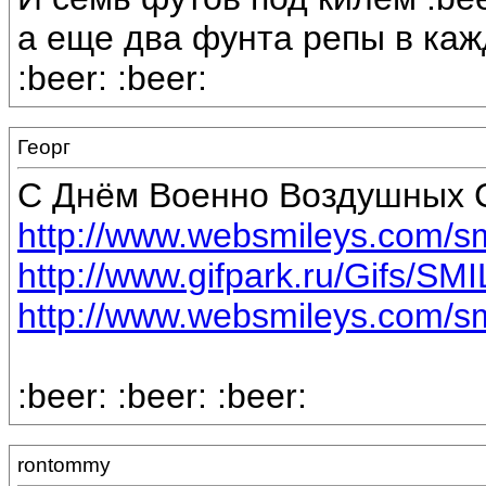
а еще два фунта репы в кажду
:beer: :beer:
Георг
С Днём Военно Воздушных С
http://www.websmileys.com/sm/
http://www.gifpark.ru/Gifs/SMI
http://www.websmileys.com/sm/
:beer: :beer: :beer:
rontommy