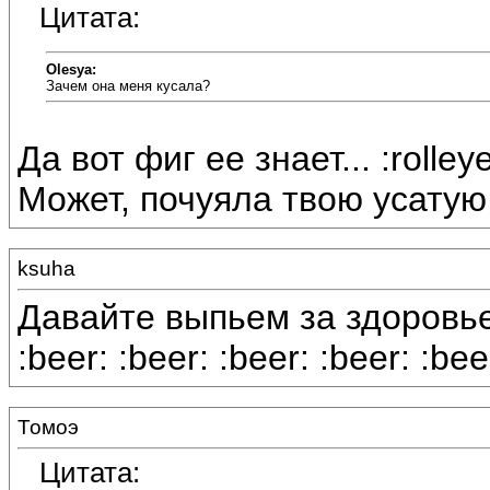
Цитата:
Olesya:
Зачем она меня кусала?
Да вот фиг ее знает... :rolley
Может, почуяла твою усату
ksuha
Давайте выпьем за здоровь
:beer: :beer: :beer: :beer: :bee
Томоэ
Цитата: