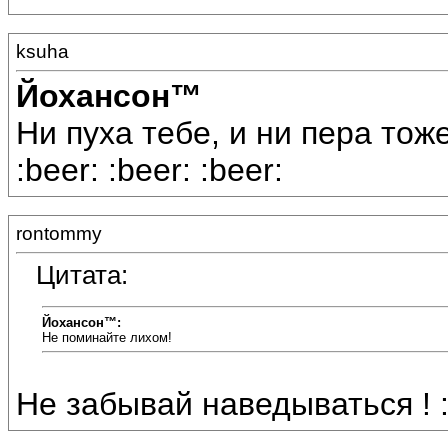
ksuha
Йохансон™
Ни пуха тебе, и ни пера тоже!
:beer: :beer: :beer:
rontommy
Цитата:
Йохансон™:
Не поминайте лихом!
Не забывай наведываться ! :b