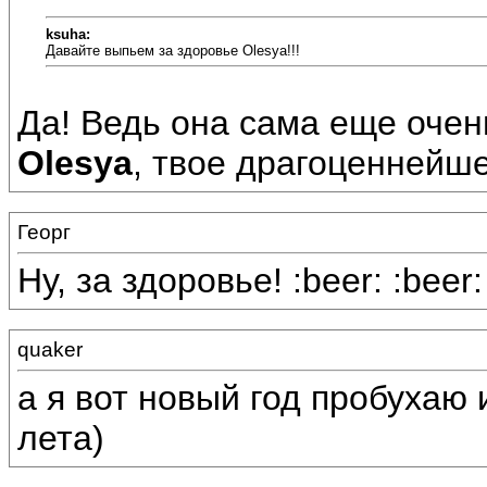
ksuha:
Давайте выпьем за здоровье Olesya!!!
Да! Ведь она сама еще очень
Olesya
, твое драгоценнейшее 
Георг
Ну, за здоровье! :beer: :beer:
quaker
а я вот новый год пробухаю 
лета)