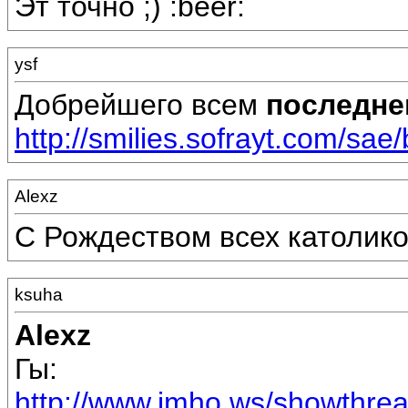
Эт точно ;) :beer:
ysf
Добрейшего всем
последне
http://smilies.sofrayt.com/sae/
Alexz
C Рождеством всех католиков
ksuha
Alexz
Гы:
http://www.imho.ws/showthre