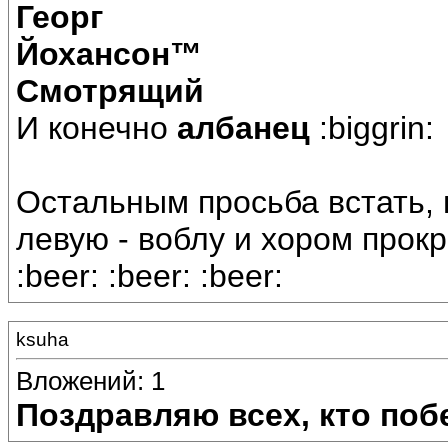
Георг
Йохансон™
Смотрящий
И конечно
албанец
:biggrin:
Остальным просьба встать, в
левую - воблу и хором прокри
:beer: :beer: :beer:
ksuha
Вложений: 1
Поздравляю всех, кто поб