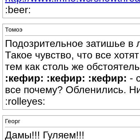
:beer:
Томоэ
Подозрительное затишье в л
Такое чувство, что все хотя
тем как столь же обстоятельн
:кефир: :кефир: :кефир:
- 
все почему? Обленились. Ни
:rolleyes:
Георг
Дамы!!! Гуляем!!!