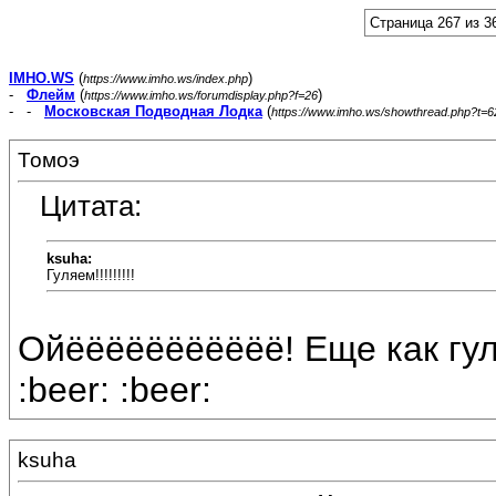
Страница 267 из 3
IMHO.WS
(
)
https://www.imho.ws/index.php
-
Флейм
(
)
https://www.imho.ws/forumdisplay.php?f=26
- -
Московская Подводная Лодка
(
https://www.imho.ws/showthread.php?t=
Томоэ
Цитата:
ksuha:
Гуляем!!!!!!!!!
Ойёёёёёёёёёёё! Еще как гуляе
:beer: :beer:
ksuha