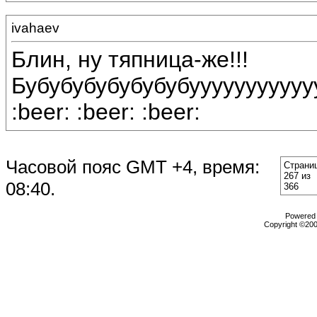
ivahaev
Блин, ну тяпница-же!!!
Бубубубубубубубууууууууууу
:beer: :beer: :beer:
Часовой пояс GMT +4, время:
Страни
267 из
08:40
.
366
Powered b
Copyright ©2000