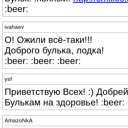
:beer:
ivahaev
О! Ожили всё-таки!!!
Доброго булька, лодка!
:beer: :beer: :beer:
ysf
Приветствую Всех! :) Добрей
Булькам на здоровье! :beer:
AmazoNkA