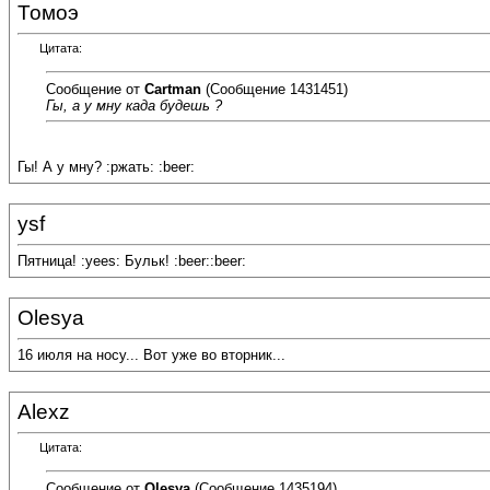
Томоэ
Цитата:
Сообщение от
Cartman
(Сообщение 1431451)
Гы, а у мну када будешь ?
Гы! А у мну? :ржать: :beer:
ysf
Пятница! :yees: Бульк! :beer::beer:
Olesya
16 июля на носу... Вот уже во вторник...
Alexz
Цитата:
Сообщение от
Olesya
(Сообщение 1435194)