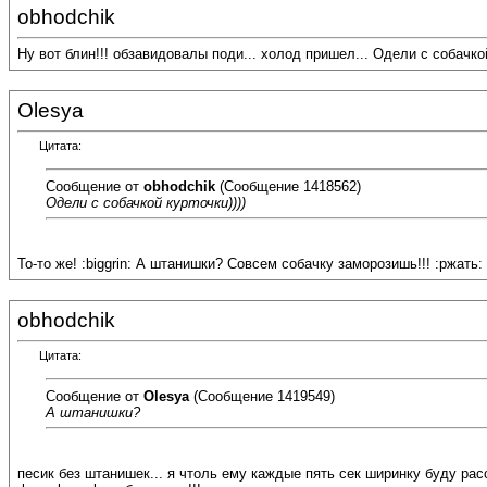
obhodchik
Ну вот блин!!! обзавидовалы поди... холод пришел... Одели с собачкой 
Olesya
Цитата:
Сообщение от
obhodchik
(Сообщение 1418562)
Одели с собачкой курточки))))
То-то же! :biggrin: А штанишки? Совсем собачку заморозишь!!! :ржать:
obhodchik
Цитата:
Сообщение от
Olesya
(Сообщение 1419549)
А штанишки?
песик без штанишек... я чтоль ему каждые пять сек ширинку буду расст