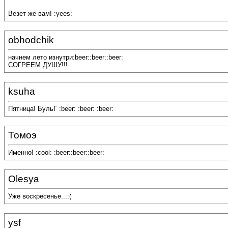
Везет же вам! :yees:
obhodchik
начнем лето изнутри:beer::beer::beer:
СОГРЕЕМ ДУШУ!!!
ksuha
Пятница! БульГ :beer: :beer: :beer:
Томоэ
Именно! :cool: :beer::beer::beer:
Olesya
Уже воскресенье...:(
ysf