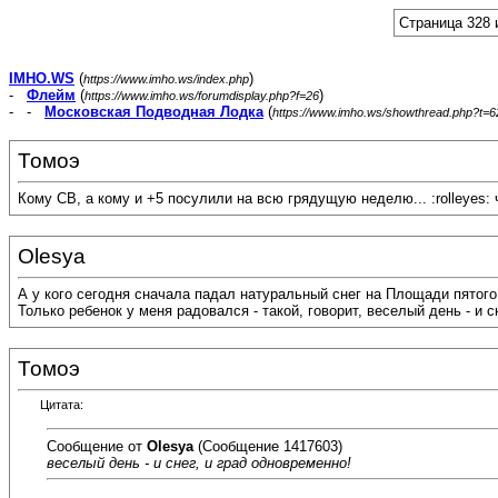
Страница 328 
IMHO.WS
(
)
https://www.imho.ws/index.php
-
Флейм
(
)
https://www.imho.ws/forumdisplay.php?f=26
- -
Московская Подводная Лодка
(
https://www.imho.ws/showthread.php?t=
Томоэ
Кому СВ, а кому и +5 посулили на всю грядущую неделю... :rolleyes: ч
Olesya
А у кого сегодня сначала падал натуральный снег на Площади пятого 
Только ребенок у меня радовался - такой, говорит, веселый день - и с
Томоэ
Цитата:
Сообщение от
Olesya
(Сообщение 1417603)
веселый день - и снег, и град одновременно!