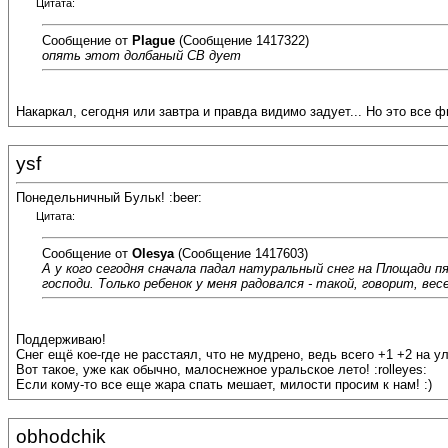
Цитата:
Сообщение от
Plague
(Сообщение 1417322)
опять этот долбаный СВ дует
Накаркал, сегодня или завтра и правда видимо задует... Но это все ф
ysf
Понедельничный Бульк! :beer:
Цитата:
Сообщение от
Olesya
(Сообщение 1417603)
А у кого сегодня сначала падал натуральный снег на Площади пя
господи. Только ребенок у меня радовался - такой, говорит, весе
Поддерживаю!
Снег ещё кое-где не расстаял, что не мудрено, ведь всего +1 +2 на ул
Вот такое, уже как обычно, малоснежное уральское лето! :rolleyes:
Если кому-то все еще жара спать мешает, милости просим к нам! :)
obhodchik