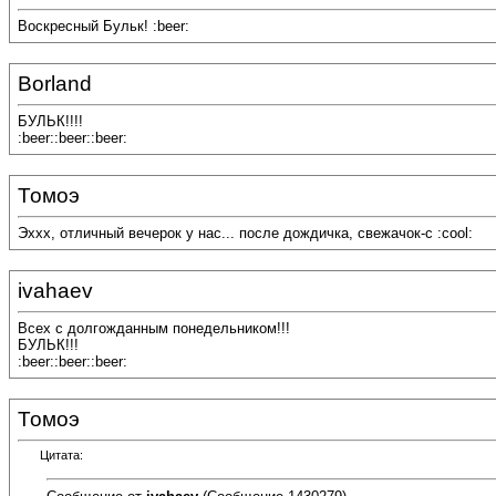
Воскресный Бульк! :beer:
Borland
БУЛЬК!!!!
:beer::beer::beer:
Томоэ
Эххх, отличный вечерок у нас... после дождичка, свежачок-с :cool:
ivahaev
Всех с долгожданным понедельником!!!
БУЛЬК!!!
:beer::beer::beer:
Томоэ
Цитата: