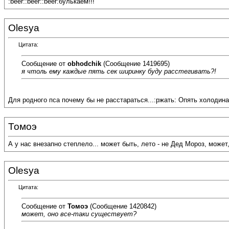
:beer::beer::beer:булькаем!!!
Olesya
Цитата:
Сообщение от
obhodchik
(Сообщение 1419695)
я чтоль ему каждые пять сек ширинку буду расстегивать?!
Для родного пса почему бы не расстараться...:ржать: Опять холодина.
Томоэ
А у нас внезапно степлело... может быть, лето - не Дед Мороз, может, 
Olesya
Цитата:
Сообщение от
Томоэ
(Сообщение 1420842)
может, оно все-таки существует?