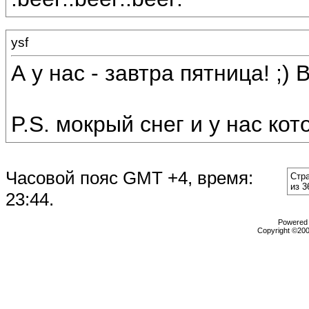
ysf
А у нас - завтра пятница! ;) 
P.S. мокрый снег и у нас ко
Часовой пояс GMT +4, время:
Стр
из 3
23:44
.
Powered b
Copyright ©2000