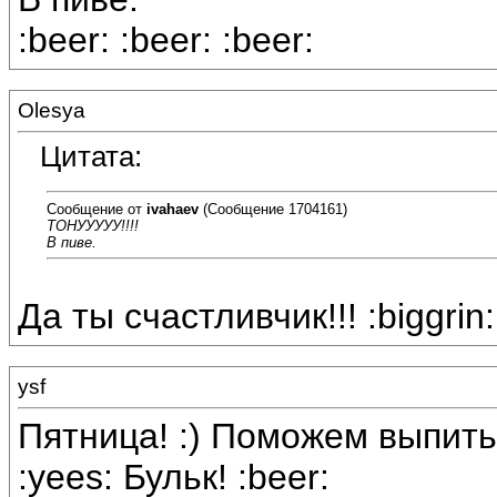
:beer: :beer: :beer:
Olesya
Цитата:
Сообщение от
ivahaev
(Сообщение 1704161)
ТОНУУУУУ!!!!
В пиве.
Да ты счастливчик!!! :biggrin:
ysf
Пятница! :) Поможем выпить
:yees: Бульк! :beer: