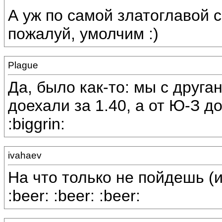
А уж по самой златоглавой с
пожалуй, умолчим :)
Plague
Да, было как-то: мы с друг
доехали за 1.40, а от Ю-З д
:biggrin:
ivahaev
На что только не пойдешь (
:beer: :beer: :beer: