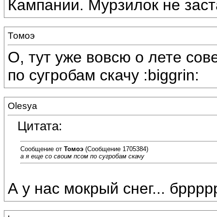
Кампании. Мурзилок не заста
Томоэ
О, тут уже вовсю о лете сов
по сугробам скачу :biggrin:
Olesya
Цитата:
Сообщение от
Томоэ
(Сообщение 1705384)
а я еще со своим псом по сугробам скачу
А у нас мокрый снег... бррр