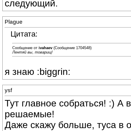
следующий.
Plague
Цитата:
Сообщение от
ivahaev
(Сообщение 1704548)
Лентяй вы, товарищ!
я знаю :biggrin:
ysf
Тут главное собраться! :) А
решаемые!
Даже скажу больше, туса в о