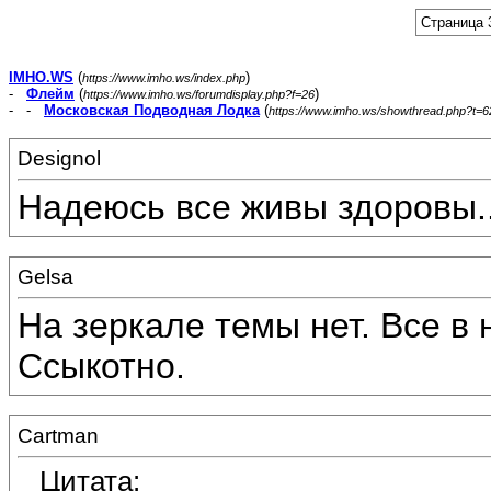
Страница 
IMHO.WS
(
)
https://www.imho.ws/index.php
-
Флейм
(
)
https://www.imho.ws/forumdisplay.php?f=26
- -
Московская Подводная Лодка
(
https://www.imho.ws/showthread.php?t=
Designol
Надеюсь все живы здоровы..
Gelsa
На зеркале темы нет. Все в
Ссыкотно.
Cartman
Цитата: