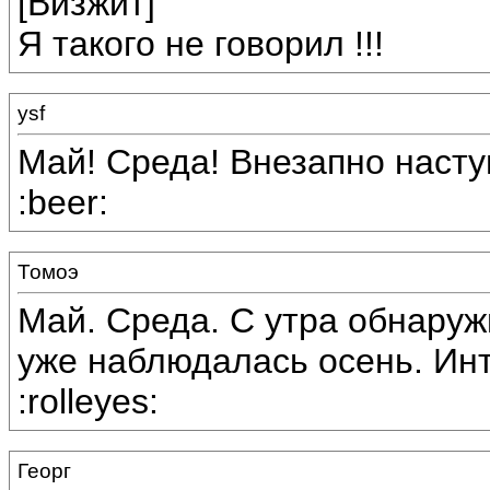
[Визжит]
Я такого не говорил !!!
ysf
Май! Среда! Внезапно наступи
:beer:
Томоэ
Май. Среда. С утра обнаруж
уже наблюдалась осень. Инт
:rolleyes:
Георг