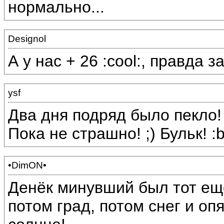
нормально...
Designol
А у нас + 26 :cool:, правда 
ysf
Два дня подряд было пекло!
Пока не страшно! ;) Бульк! :b
•DimON•
Денёк минувший был тот ещё
потом град, потом снег и оп