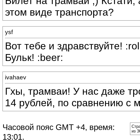
Билет на трамвай ;) Кстати,
этом виде транспорта?
ysf
Вот тебе и здравствуйте! :ro
Бульк! :beer:
ivahaev
Гхы, трамваи! У нас даже т
14 рублей, по сравнению с м
Часовой пояс GMT +4, время:
Стр
из 3
13:01
.