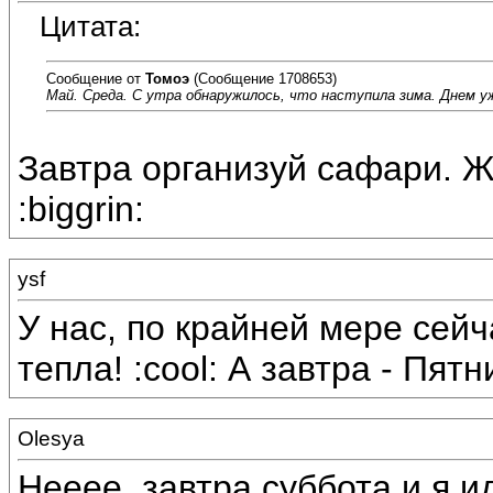
Цитата:
Сообщение от
Томоэ
(Сообщение 1708653)
Май. Среда. С утра обнаружилось, что наступила зима. Днем уж
Завтра организуй сафари.
:biggrin:
ysf
У нас, по крайней мере сейча
тепла! :cool: А завтра - Пятни
Olesya
Нееее, завтра суббота и я и