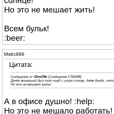
солнце!
Но это не мешает жить!
Всем бульк!
:beer:
Makc666
Цитата:
Сообщение от
•DimON•
(Сообщение 1706488)
Денёк минувший был тот ещё! с утра солнце, днём дождь, потом
Но это не мешает жить!
А в офисе душно! :help:
Но это не мешало работать! :