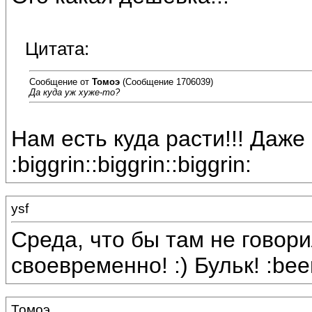
Цитата:
Сообщение от
Томоэ
(Сообщение 1706039)
Да куда уж хуже-то?
Нам есть куда расти!!! Даже
:biggrin::biggrin::biggrin:
ysf
Среда, что бы там не говори
своевременно! :) Бульк! :bee
Томоэ