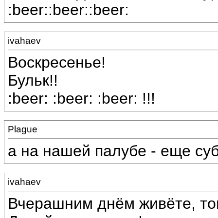
:beer::beer::beer:
ivahaev
Воскресенье!
Бульк!!
:beer: :beer: :beer: !!!
Plague
а на нашей палубе - еще суб
ivahaev
Вчерашним днём живёте, то