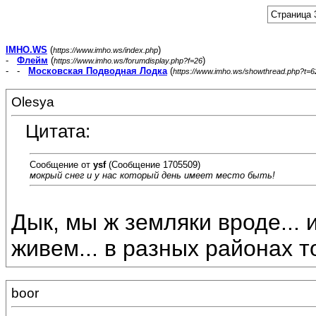
Страница 
IMHO.WS
(
)
https://www.imho.ws/index.php
-
Флейм
(
)
https://www.imho.ws/forumdisplay.php?f=26
- -
Московская Подводная Лодка
(
https://www.imho.ws/showthread.php?t=
Olesya
Цитата:
Сообщение от
ysf
(Сообщение 1705509)
мокрый снег и у нас который день имеет место быть!
Дык, мы ж земляки вроде... 
живем... в разных районах тол
boor