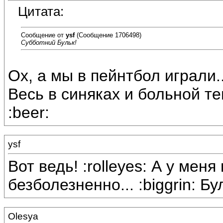
Цитата:
Сообщение от
ysf
(Сообщение 1706498)
Субботний Бульк!
Ох, а мы в пейнтбол играли..
Весь в синяках и больной те
:beer:
ysf
Вот ведь! :rolleyes: А у ме
безболезненно... :biggrin: Бул
Olesya