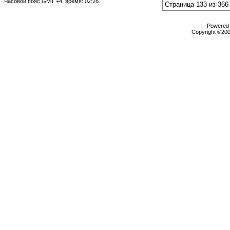
Часовой пояс GMT +4, время:
02:28
.
Страница 133 из 366
Powered b
Copyright ©2000