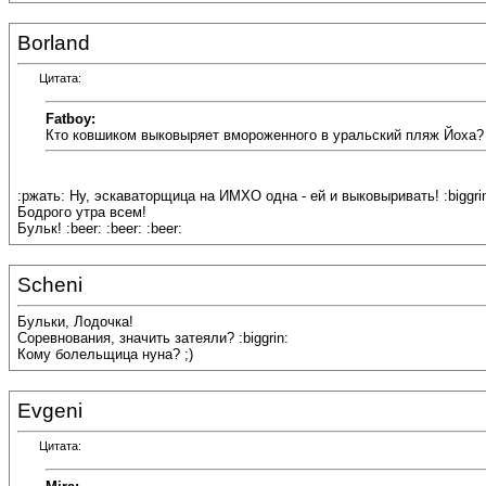
Borland
Цитата:
Fatboy:
Кто ковшиком выковыряет вмороженного в уральский пляж Йоха?
:ржать: Ну, эскаваторщица на ИМХО одна - ей и выковыривать! :biggri
Бодрого утра всем!
Бульк! :beer: :beer: :beer:
Scheni
Бульки, Лодочка!
Соревнования, значить затеяли? :biggrin:
Кому болельщица нуна? ;)
Evgeni
Цитата: