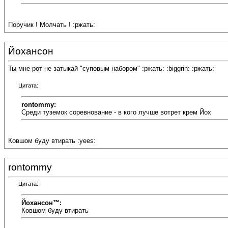
Поручик ! Молчать ! :ржать:
Йохансон
Ты мне рот не затыкай "суповым набором" :ржать: :biggrin: :ржать:
Цитата:
rontommy:
Среди туземок соревнование - в кого лучше вотрет крем Йох
Ковшом буду втирать :yees:
rontommy
Цитата:
Йохансон™:
Ковшом буду втирать