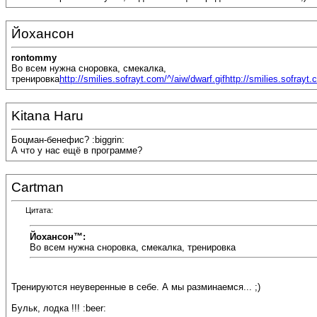
Йохансон
rontommy
Во всем нужна сноровка, смекалка,
тренировка
http://smilies.sofrayt.com/^/aiw/dwarf.gif
http://smilies.sofrayt.
Kitana Haru
Боцман-бенефис? :biggrin:
А что у нас ещё в программе?
Cartman
Цитата:
Йохансон™:
Во всем нужна сноровка, смекалка, тренировка
Тренируются неуверенные в себе. А мы разминаемся... ;)
Бульк, лодка !!! :beer: