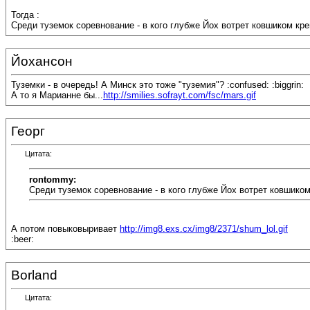
Тогда :
Среди туземок соревнование - в кого глубже Йох вотрет ковшиком кре
Йохансон
Туземки - в очередь! А Минск это тоже "туземия"? :confused: :biggrin:
А то я Марианне бы...
http://smilies.sofrayt.com/fsc/mars.gif
Георг
Цитата:
rontommy:
Среди туземок соревнование - в кого глубже Йох вотрет ковшиком
А потом повыковыривает
http://img8.exs.cx/img8/2371/shum_lol.gif
:beer:
Borland
Цитата: