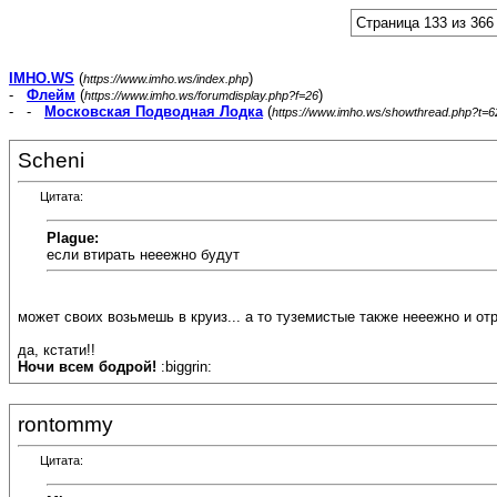
Страница 133 из 366
IMHO.WS
(
)
https://www.imho.ws/index.php
-
Флейм
(
)
https://www.imho.ws/forumdisplay.php?f=26
- -
Московская Подводная Лодка
(
https://www.imho.ws/showthread.php?t=
Scheni
Цитата:
Plague:
если втирать нееежно будут
может своих возьмешь в круиз... а то туземистые также нееежно и отрежу
да, кстати!!
Ночи всем бодрой!
:biggrin:
rontommy
Цитата: