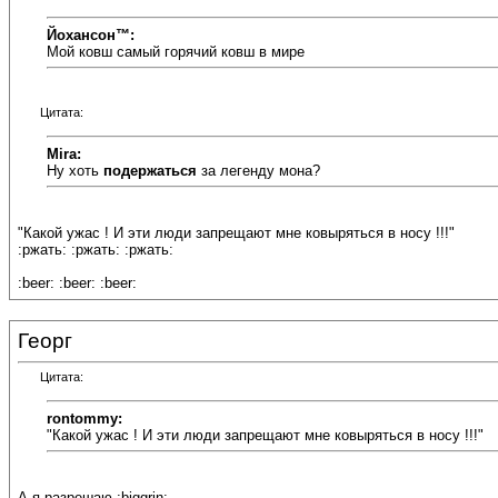
Йохансон™:
Мой ковш самый горячий ковш в мире
Цитата:
Mira:
Ну хоть
подержаться
за легенду мона?
"Какой ужас ! И эти люди запрещают мне ковыряться в носу !!!"
:ржать: :ржать: :ржать:
:beer: :beer: :beer:
Георг
Цитата:
rontommy:
"Какой ужас ! И эти люди запрещают мне ковыряться в носу !!!"
А я разрешаю :biggrin: