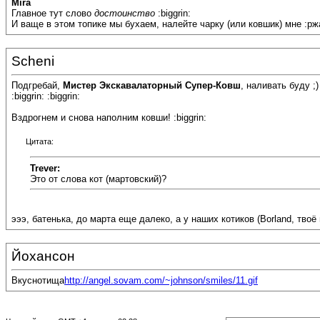
Mira
Главное тут слово
достоинство
:biggrin:
И ваще в этом топике мы бухаем, налейте чарку (или ковшик) мне :рж
Scheni
Подгребай,
Мистер Экскавалаторный Супер-Ковш
, наливать буду ;)
:biggrin: :biggrin:
Вздрогнем и снова наполним ковши! :biggrin:
Цитата:
Trever:
Это от слова кот (мартовский)?
эээ, батенька, до марта еще далеко, а у наших котиков (Borland, твоё 
Йохансон
Вкуснотища
http://angel.sovam.com/~johnson/smiles/11.gif