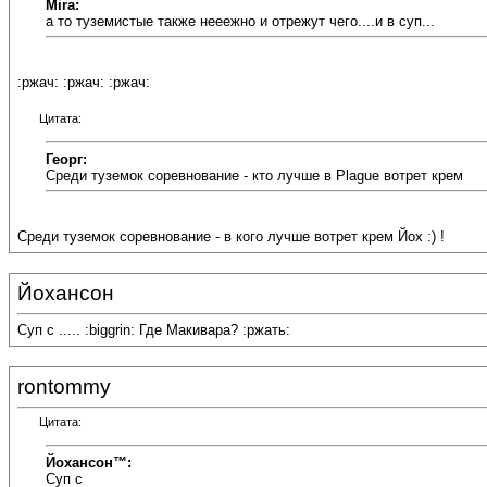
Mira:
а то туземистые также нееежно и отрежут чего....и в суп...
:ржач: :ржач: :ржач:
Цитата:
Георг:
Среди туземок соревнование - кто лучше в Plague вотрет крем
Среди туземок соревнование - в кого лучше вотрет крем Йох :) !
Йохансон
Суп с ..... :biggrin: Где Макивара? :ржать:
rontommy
Цитата:
Йохансон™:
Суп с