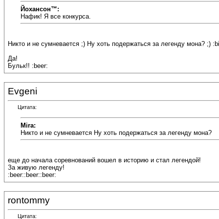
Йохансон™:
Нафик! Я все конкурса.
Никто и не сумневается ;) Ну хоть подержаться за легенду мона? ;) :bi
Да!
Бульк!! :beer:
Evgeni
Цитата:
Mira:
Никто и не сумневается Ну хоть подержаться за легенду мона?
еще до начала соревнований вошел в историю и стал легендой!
За живую легенду!
:beer::beer::beer:
rontommy
Цитата: