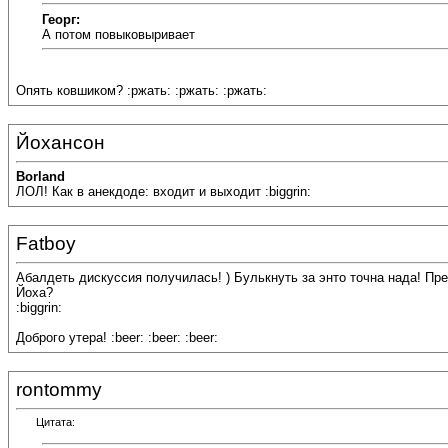
Георг:
А потом повыковыривает
Опять ковшиком? :ржать: :ржать: :ржать:
Йохансон
Borland
ЛОЛ! Как в анекдоде: входит и выходит :biggrin:
Fatboy
Абалдеть дискуссия получилась! ) Булькнуть за энто точна нада! П
Йоха?
:biggrin:
Доброго утера! :beer: :beer: :beer:
rontommy
Цитата: