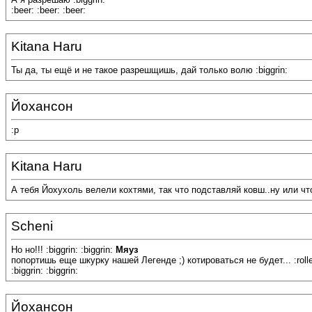
:beer: :beer: :beer:
Kitana Haru
Ты да, ты ещё и не такое разрешщишь, дай только волю :biggrin:
Йохансон
:p
Kitana Haru
А тебя Йохухоль велели кохтями, так что подставляй ковш..ну или что
Scheni
Но но!!! :biggrin: :biggrin:
Мяуз
попортишь еще шкурку нашей Легенде ;) котироваться не будет... :roll
:biggrin: :biggrin:
Йохансон