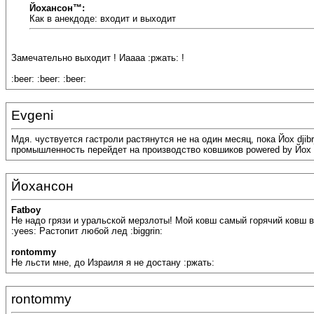
Йохансон™:
Как в анекдоде: входит и выходит
Замечательно выходит ! Иаааа :ржать: !
:beer: :beer: :beer:
Evgeni
Мдя. чуствуется гастроли растянутся не на один месяц, пока Йох djib
промышленность перейдет на производство ковшиков powered by Йох
Йохансон
Fatboy
Не надо грязи и уральской мерзлоты! Мой ковш самый горячий ковш 
:yees: Растопит любой лед :biggrin:
rontommy
Не льсти мне, до Израиля я не достану :ржать:
rontommy