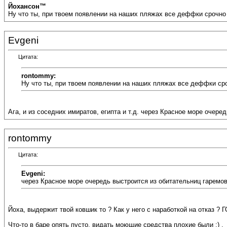
Йохансон™
Ну что ты, при твоем появлении на наших пляжах все деффки срочно вс
Evgeni
Цитата:
rontommy:
Ну что ты, при твоем появлении на наших пляжах все деффки сро
Ага, и из соседних имиратов, египта и т.д. через Красное море очере
rontommy
Цитата:
Evgeni:
через Красное море очередь выстроится из обитательниц гаремо
Йоха, выдержит твой ковшик то ? Как у него с наработкой на отказ ? 
Что-то в баре опять пусто, видать моющие средства плохие были ;) .