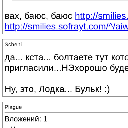
вах, баюс, баюс
http://smilie
http://smilies.sofrayt.com/^/aiw
Scheni
да... кста... болтаете тут к
пригласили...НЭхорошо буде
Ну, это, Лодка... Бульк! :)
Plague
Вложений: 1