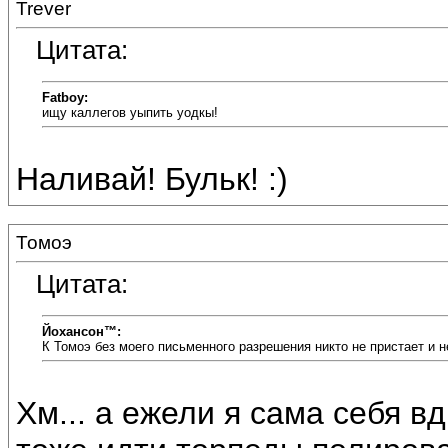
Trever
Цитата:
Fatboy:
ищу каллегов уыпить уодкы!
Наливай! Бульк! :)
Томоэ
Цитата:
Йохансон™:
К Томоэ без моего письменного разрешения никто не пристает и 
Хм... а ежели я сама себя вд