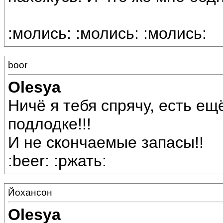
:молись: :молись: :молись:
boor
Olesya
Ничё я тебя спрячу, есть е
подлодке!!!
И не скончаемые запасы!!
:beer: :ржать:
Йохансон
Olesya