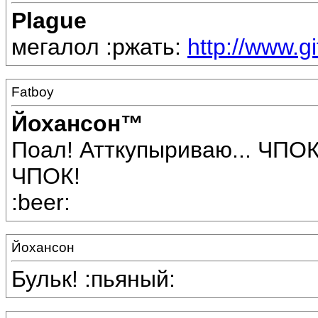
Plague
мегалол :ржать:
http://www.g
Fatboy
Йохансон™
Поал! Атткупыриваю... ЧПО
ЧПОК!
:beer:
Йохансон
Бульк! :пьяный: