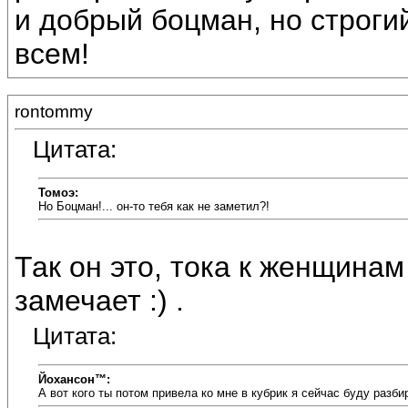
и добрый боцман, но строги
всем!
rontommy
Цитата:
Томоэ:
Но Боцман!... он-то тебя как не заметил?!
Так он это, тока к женщина
замечает :) .
Цитата:
Йохансон™:
А вот кого ты потом привела ко мне в кубрик я сейчас буду разби