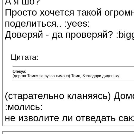
А я шо?
Просто хочется такой огро
поделиться.. :yees:
Доверяй - да проверяй? :bigg
Цитата:
Olesya:
(дергая Томоэ за рукав кимоно) Тома, благодари дяденьку!
(старательно кланяясь) Дом
:молись:
не изволите ли отведать са