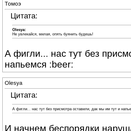
Томоэ
Цитата:
Olesya:
Не увлекайся, милая, опять буянить будешь!
А фигли... нас тут без присм
напьемся :beer:
Olesya
Цитата:
А фигли... нас тут без присмотра оставили, дак мы им тут и напь
И начнем беспорядки нарушат