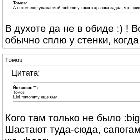
Томоэ:
А потом еще уважаемый rontommy такого храпака задал, что пришл
В духоте да не в обиде :) ! 
обычно сплю у стенки, когда 
Томоэ
Цитата:
Йохансон™:
Томоэ
Шо! rontommy еще был
Кого там только не было :bi
Шастают туда-сюда, сапогами