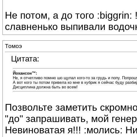
Не потом, а до того :biggrin
славненько выпивали водочк
Томоэ
Цитата:
Йохансон™:
Не, я отчетливо помню шо щупал кого-то за грудь и попу. Попро
А вот кого ты потом привела ко мне в кубрик я сейчас буду разби
Дисциплина должна быть во всем!
Позвольте заметить скромно
"до" запрашивать, мой генерал
Невиноватая я!!! :молись: Ни