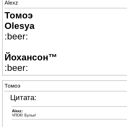
Alexz
Томоэ
Olesya
:beer:
Йохансон™
:beer:
Томоэ
Цитата:
Alexz:
ЧПОК! Бульк!