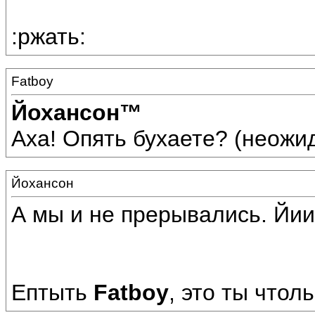
:ржать:
Fatboy
Йохансон™
Аха! Опять бухаете? (неожид
Йохансон
А мы и не прерывались. Йии
Ептыть
Fatboy
, это ты чтоль