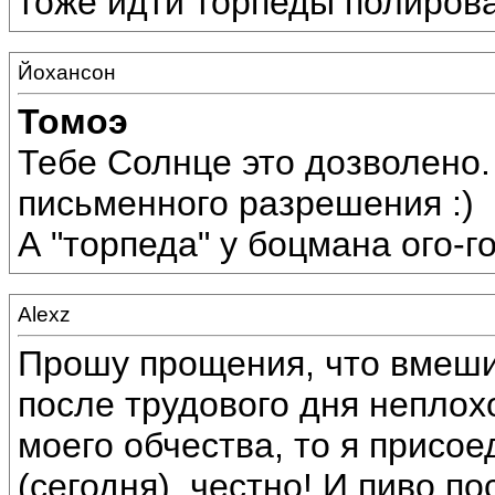
тоже идти торпеды полирова
Йохансон
Томоэ
Тебе Солнце это дозволено.
письменного разрешения :)
А "торпеда" у боцмана ого-г
Alexz
Прошу прощения, что вмеши
после трудового дня неплохо
моего обчества, то я присое
(сегодня), честно! И пиво п