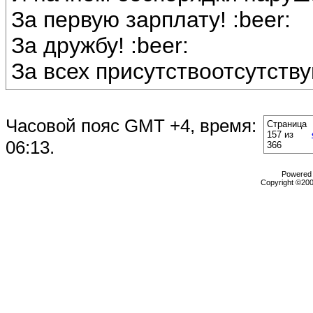
За первую зарплату! :beer:
За дружбу! :beer:
За всех присутствоотсутству
Часовой пояс GMT +4, время:
Страница
157 из
06:13
.
366
Powered b
Copyright ©2000