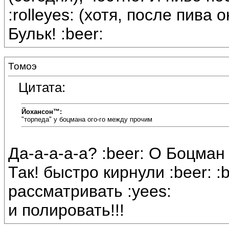
:rolleyes: (хотя, после пива 
Бульк! :beer:
Томоэ
Цитата:
Йохансон™:
"торпеда" у боцмана ого-го между прочим
Да-а-а-а-а? :beer: О Боцман
Так! быстро кирнули :beer: :
рассматривать :yees:
и полировать!!!