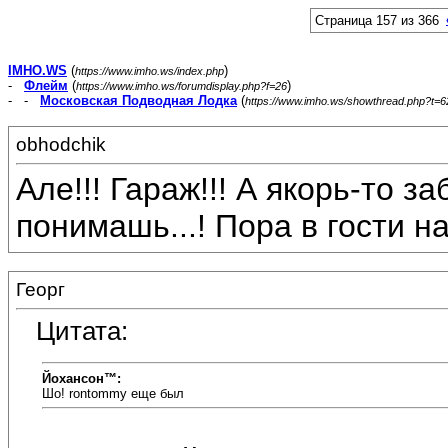
Страница 157 из 366
IMHO.WS
(
)
https://www.imho.ws/index.php
-
Флейм
(
)
https://www.imho.ws/forumdisplay.php?f=26
- -
Московская Подводная Лодка
(
https://www.imho.ws/showthread.php?t=
obhodchik
Але!!! Гараж!!! А якорь-то з
понимашь...! Пора в гости наг
Георг
Цитата:
Йохансон™:
Шо! rontommy еще был