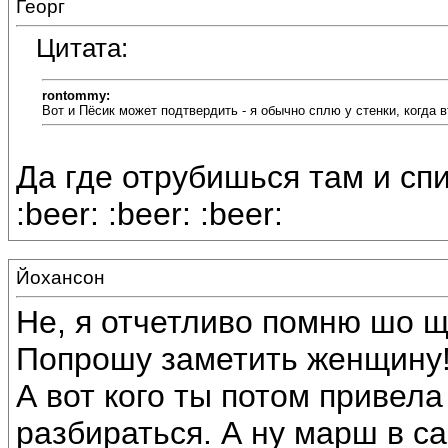
Георг
Цитата:
rontommy:
Вот и Пёсик может подтвердить - я обычно сплю у стенки, когда вт
Да где отрубишься там и спи
:beer: :beer: :beer:
Йохансон
Не, я отчетливо помню шо щу
Попрошу заметить женщину
А вот кого ты потом привела
разбираться. А ну марш в сан