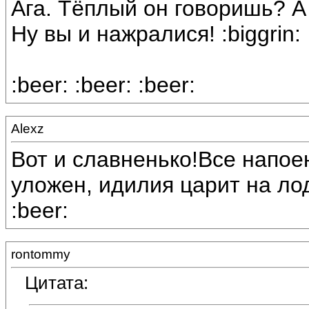
Ага. Тёплый он говоришь? 
Ну вы и нажралися! :biggrin:
:beer: :beer: :beer:
Alexz
Вот и славненько!Все напое
уложен, идилия царит на лодк
:beer:
rontommy
Цитата: