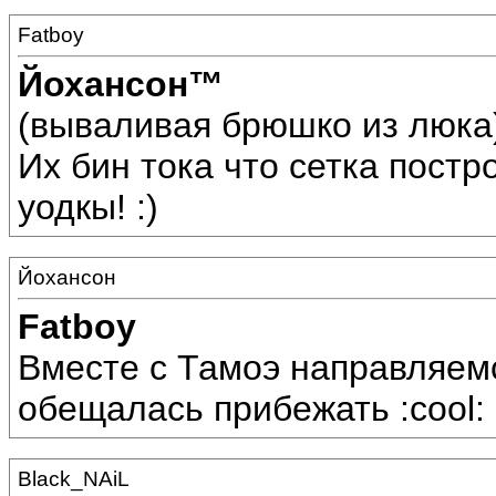
Fatboy
Йохансон™
(вываливая брюшко из люка) 
Их бин тока что сетка постр
уодкы! :)
Йохансон
Fatboy
Вместе с Тамоэ направляемс
обещалась прибежать :cool:
Black_NAiL