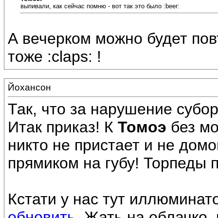
выпивали, как сейчас помню - вот так это было :beer:
А вечерком можно будет повто
тоже :claps: !
Йохансон
Так, что за нарушение субо
Итак приказ! К
Томоэ
без мо
никто не пристает и не дом
прямиком на губу! Торпеды п
Кстати у нас тут иллюминат
обновить
. Жать на облачко,