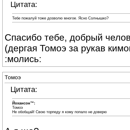
Цитата:
Тебе пожалуй тоже дозволю многое. Ясно Солнышко?
Спасибо тебе, добрый челов
(дергая Томоэ за рукав кимо
:молись:
Томоэ
Цитата:
Йохансон™:
Томоэ
Не обобщай! Свою торпеду я кому попало не доверю