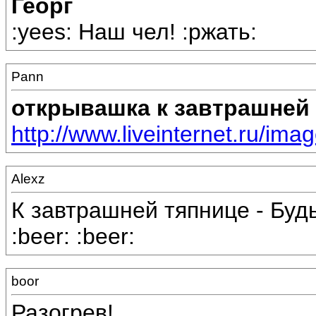
Георг
:yees: Наш чел! :ржать:
Pann
открывашка к завтрашней 
http://www.liveinternet.ru/ima
Alexz
К завтрашней тяпнице - Будь
:beer: :beer:
boor
Разогрев!