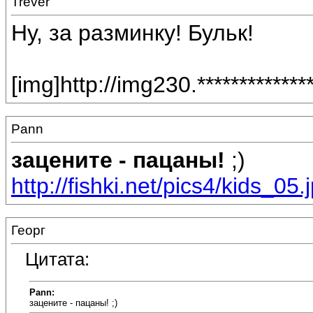
Trever
Ну, за разминку! Бульк!
[img]http://img230.***********
Pann
зацените - пацаны!
;)
http://fishki.net/pics4/kids_05.
Георг
Цитата:
Pann:
зацените - пацаны! ;)