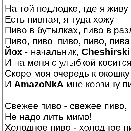
На той подлодке, где я живу
Есть пивная, я туда хожу
Пиво в бутылках, пиво в раз
Пиво, пиво, пиво, пиво, пив
Йох
- начальник,
Cheshirski
И на меня с улыбкой коситс
Cкоро моя очередь к окошку
И
AmazoNkA
мне корзину п
Свежее пиво - свежее пиво,
Hе надо лить мимо!
Холодное пиво - холодное п