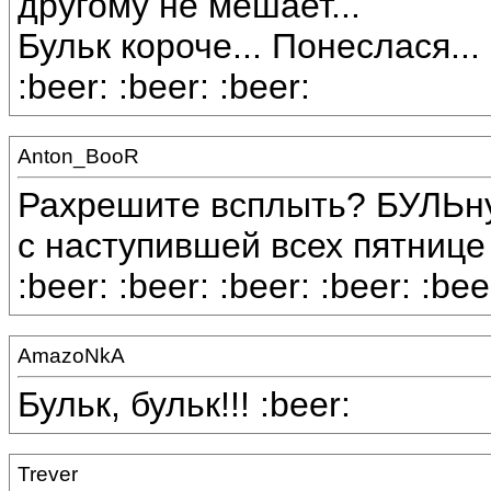
другому не мешает...
Бульк короче... Понеслася...
:beer: :beer: :beer:
Anton_BooR
Рахрешите всплыть? БУЛЬну
с наступившей всех пятнице
:beer: :beer: :beer: :beer: :bee
AmazoNkA
Бульк, бульк!!! :beer:
Trever