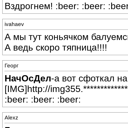
Вздрогнем! :beer: :beer: :beer
ivahaev
А мы тут коньячком балуемси
А ведь скоро тяпница!!!!
Георг
НачОсДел
-а вот сфоткал на
[IMG]http://img355.**********
:beer: :beer: :beer:
Alexz