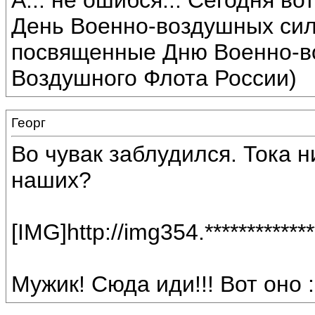
А... не ошибся... Сегодня вот
День Военно-воздушных сил
посвященные Дню Военно-во
Воздушного Флота России)
Георг
Во чувак заблудился. Тока ни
наших?
[IMG]http://img354.**********
Мужик! Сюда иди!!! Вот оно :b