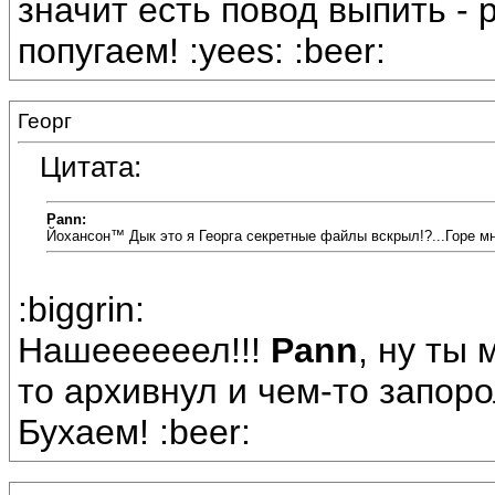
значит есть повод выпить - 
попугаем! :yees: :beer:
Георг
Цитата:
Pann:
Йохансон™ Дык это я Георга секретные файлы вскрыл!?...Горе мне
:biggrin:
Нашеееееел!!!
Pann
, ну ты 
то архивнул и чем-то запоро
Бухаем! :beer: