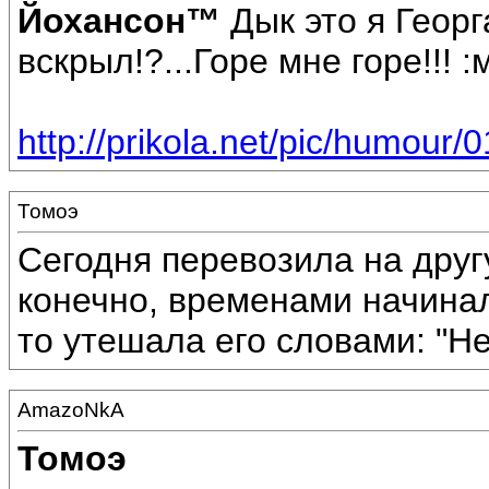
Йохансон™
Дык это я Геор
вскрыл!?...Горе мне горе!!! :
http://prikola.net/pic/humour/0
Томоэ
Сегодня перевозила на другу
конечно, временами начинал
то утешала его словами: "Нет
AmazoNkA
Томоэ