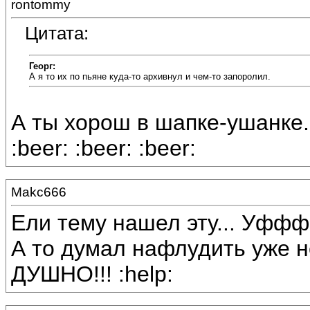
rontommy
Цитата:
Георг:
А я то их по пьяне куда-то архивнул и чем-то запоролил.
А ты хорош в шапке-ушанке.
:beer: :beer: :beer:
Makc666
Ели тему нашел эту... Уффф.
А то думал нафлудить уже не
ДУШНО!!! :help: