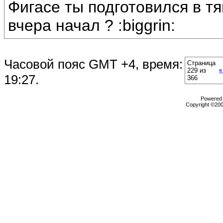
Фигасе ты подготовился в тяпн
вчера начал ? :biggrin:
Часовой пояс GMT +4, время:
Страница
229 из
«
19:27
.
366
Powered b
Copyright ©2000