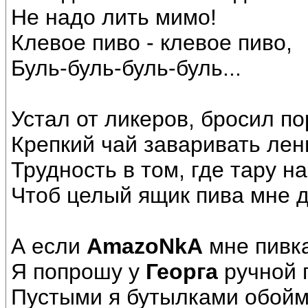
Hе надо лить мимо!
Клевое пиво - клевое пиво,
Буль-буль-буль-буль...
Устал от ликеров, бросил п
Крепкий чай заваривать лен
Трудность в том, где тару н
Чтоб целый ящик пива мне 
А если
AmazoNkA
мне пивка
Я попрошу у
Георга
ручной 
Пустыми я бутылками обой