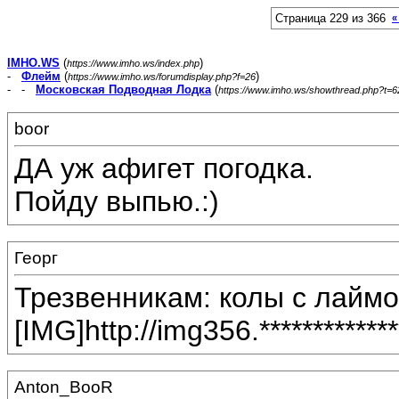
Страница 229 из 366
«
IMHO.WS
(
)
https://www.imho.ws/index.php
-
Флейм
(
)
https://www.imho.ws/forumdisplay.php?f=26
- -
Московская Подводная Лодка
(
https://www.imho.ws/showthread.php?t=
boor
ДА уж афигет погодка.
Пойду выпью.:)
Георг
Трезвенникам: колы с лаймой
[IMG]http://img356.**********
Anton_BooR