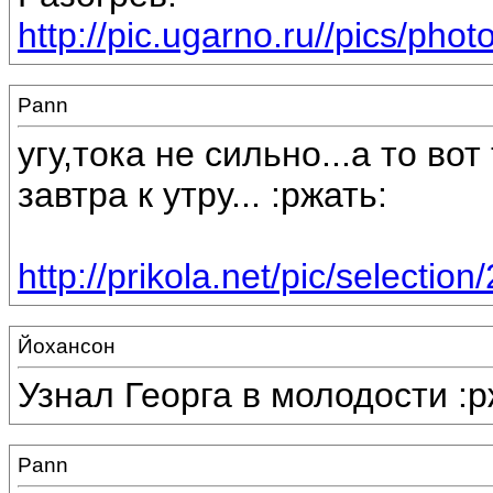
http://pic.ugarno.ru//pics/phot
Pann
угу,тока не сильно...а то в
завтра к утру... :ржать:
http://prikola.net/pic/selection
Йохансон
Узнал Георга в молодости :р
Pann