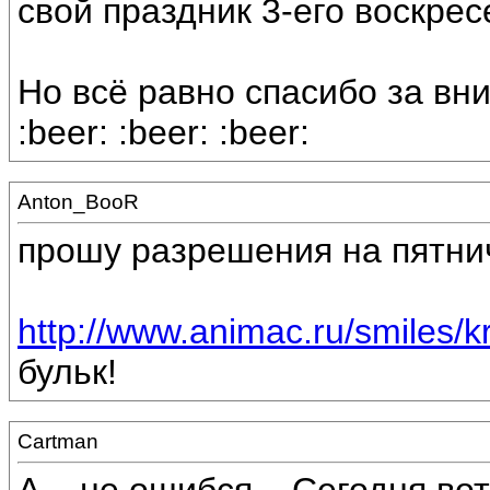
свой праздник 3-его воскрес
Но всё равно спасибо за вн
:beer: :beer: :beer:
Anton_BooR
прошу разрешения на пятни
http://www.animac.ru/smiles/kr
бульк!
Cartman