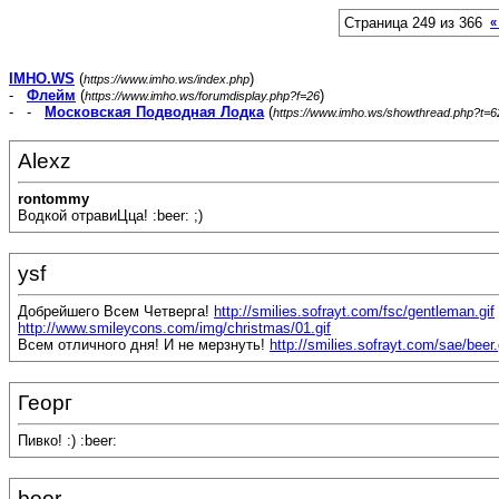
Страница 249 из 366
«
IMHO.WS
(
)
https://www.imho.ws/index.php
-
Флейм
(
)
https://www.imho.ws/forumdisplay.php?f=26
- -
Московская Подводная Лодка
(
https://www.imho.ws/showthread.php?t=
Alexz
rontommy
Водкой отравиЦца! :beer: ;)
ysf
Добрейшего Всем Четверга!
http://smilies.sofrayt.com/fsc/gentleman.gif
http://www.smileycons.com/img/christmas/01.gif
Всем отличного дня! И не мерзнуть!
http://smilies.sofrayt.com/sae/beer.
Георг
Пивко! :) :beer:
boor