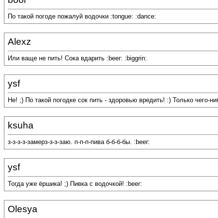
По такой погоде пожалуй водочки :tongue: :dance:
Alexz
Или ваще не пить! Сока вдарить :beer: :biggrin:
ysf
Не! ;) По такой погодке сок пить - здоровью вредить! :) Только чего-н
ksuha
з-з-з-з-замерз-з-з-заю. п-п-п-пива б-б-б-бы. :beer:
ysf
Тогда уже ёршика! ;) Пивка с водочкой! :beer:
Olesya