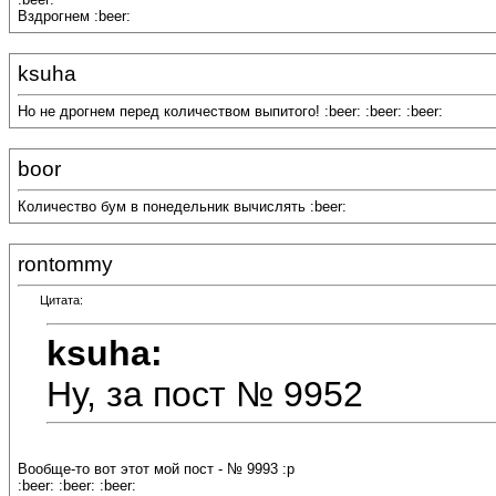
Вздрогнем :beer:
ksuha
Но не дрогнем перед количеством выпитого! :beer: :beer: :beer:
boor
Количество бум в понедельник вычислять :beer:
rontommy
Цитата:
ksuha:
Ну, за пост № 9952
Вообще-то вот этот мой пост - № 9993 :p
:beer: :beer: :beer: