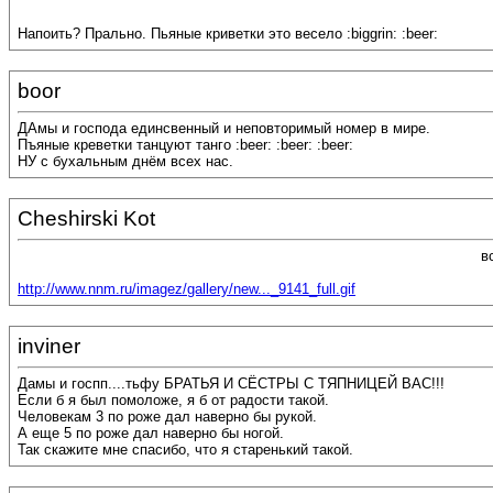
Напоить? Прально. Пьяные криветки это весело :biggrin: :beer:
boor
ДАмы и господа единсвенный и неповторимый номер в мире.
Пъяные креветки танцуют танго :beer: :beer: :beer:
НУ с бухальным днём всех нас.
Cheshirski Kot
в
http://www.nnm.ru/imagez/gallery/new..._9141_full.gif
inviner
Дамы и госпп....тьфу БРАТЬЯ И СЁСТРЫ С ТЯПНИЦЕЙ ВАС!!!
Если б я был помоложе, я б от радости такой.
Человекам 3 по роже дал наверно бы рукой.
А еще 5 по роже дал наверно бы ногой.
Так скажите мне спасибо, что я старенький такой.