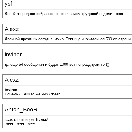
ysf
Все благородное собрание - с окончанием трудовой недели! :beer:
Alexz
Двойной праздник сегодня, имхо. Тяпница и юбилейная 500-ая страница!!!
inviner
да еще 54 сообщения и будет 1000 вот попразднуем то )))
Alexz
inviner
Почему? Сейчас же 9983 :beer:
Anton_BooR
всех с пятницей! Бульк!
:beer: :beer: :beer: