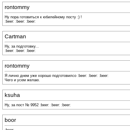
rontommy
Ну пора готовиться к юбилейному посту :) !
:beer: :beer: :beer:
Cartman
Ну, за подготовку...
:beer: :beer: :beer:
rontommy
Я лично днем уже хорошо подготовилсо :beer: :beer: :beer:
Чего и усем желаю.
ksuha
Ну, за пост № 9952 :beer: :beer: :beer:
boor
:beer: