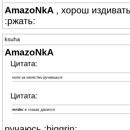
AmazoNkA
, хорош издивать
:ржать:
ksuha
AmazoNkA
Цитата:
коли за качество ручаешься
Цитата:
mrsbc
в глазах двоится
ручаюсь :biggrin: