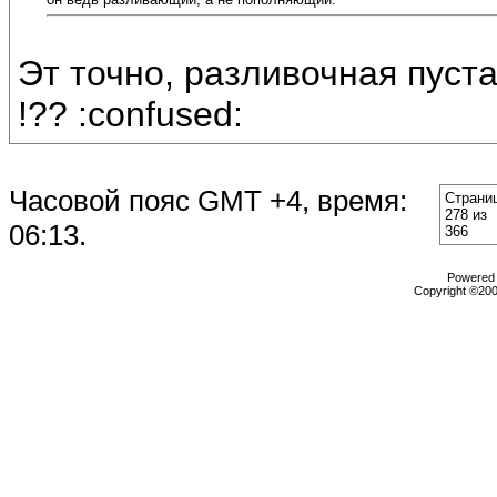
Эт точно, разливочная пуста
!?? :confused:
Часовой пояс GMT +4, время:
Страни
278 из
06:13
.
366
Powered b
Copyright ©2000