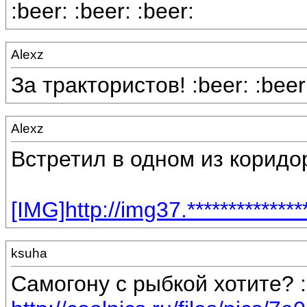
:beer: :beer: :beer:
Alexz
За трактористов! :beer: :beer:
Alexz
Встретил в одном из коридо
[IMG]http://img37.************
ksuha
Самогону с рыбкой хотите? :b