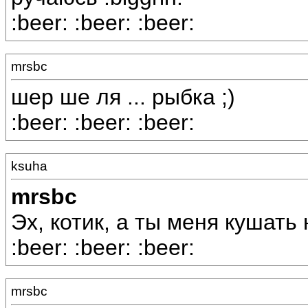
:beer: :beer: :beer:
mrsbc
шер ше ля ... рыбка ;)
:beer: :beer: :beer:
ksuha
mrsbc
Эх, котик, а ты меня кушать
:beer: :beer: :beer:
mrsbc