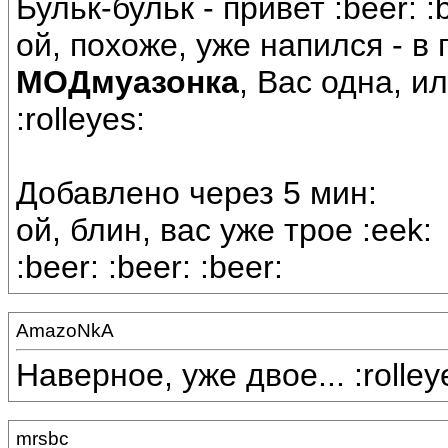
Бульк-бульк - привет :beer: :b
ой, похоже, уже напился - в 
МОДмуазонка
, Вас одна, и
:rolleyes:
Добавлено через 5 мин:
ой, блин, вас уже трое :eek:
:beer: :beer: :beer:
AmazoNkA
Наверное, уже двое... :rolley
mrsbc