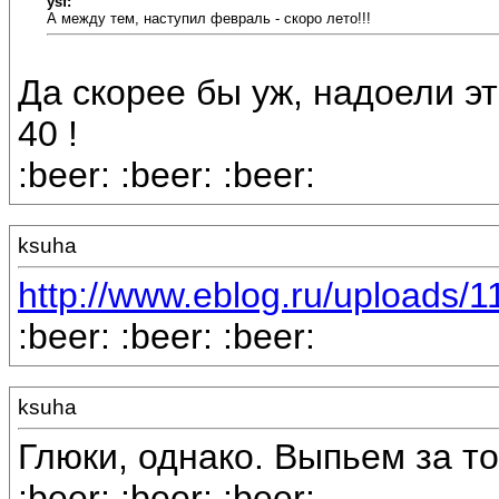
ysf:
А между тем, наступил февраль - скоро лето!!!
Да скорее бы уж, надоели эт
40 !
:beer: :beer: :beer:
ksuha
http://www.eblog.ru/uploads/
:beer: :beer: :beer:
ksuha
Глюки, однако. Выпьем за то
:beer: :beer: :beer: