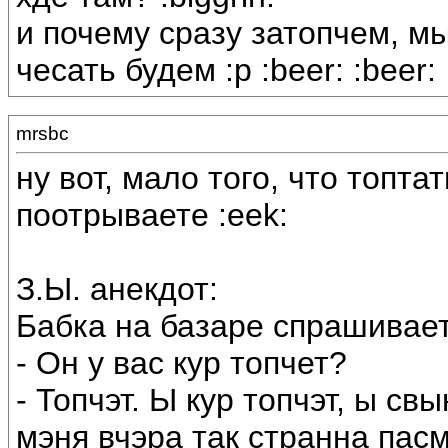
и почему сразу затопчем, м
чесать будем :p :beer: :beer:
mrsbc
ну вот, мало того, что топта
поотрываете :eek:
З.Ы. анекдот:
Бабка на базаре спрашивает
- Он у вас кур топчет?
- Топчэт. Ы кур топчэт, ы свы
мэня вчэра так странна пас