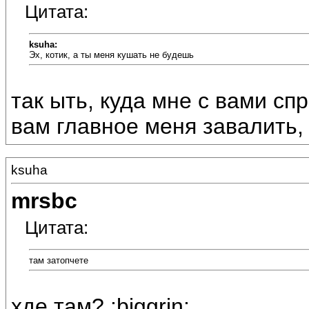
Цитата:
ksuha:
Эх, котик, а ты меня кушать не будешь
так ыть, куда мне с вами спр
вам главное меня завалить, 
ksuha
mrsbc
Цитата:
там затопчете
хде там? :biggrin: