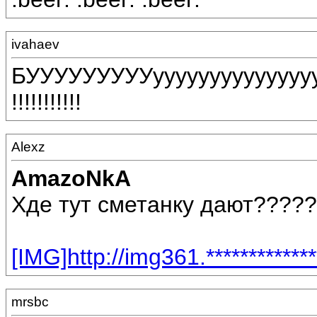
ivahaev
БУУУУУУУУУууууууууууууу
!!!!!!!!!!!
Alexz
AmazoNkA
Хде тут сметанку дают????
[IMG]http://img361.**********
mrsbc