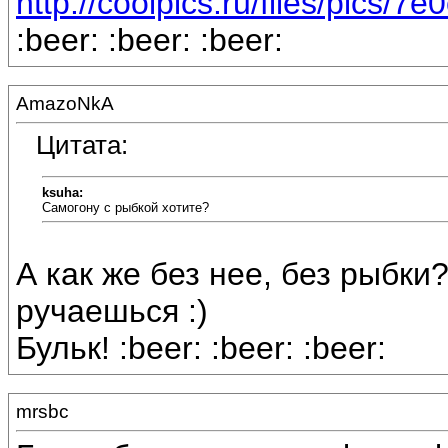
http://coolpics.ru/files/pics/7
:beer: :beer: :beer:
AmazoNkA
Цитата:
ksuha:
Самогону с рыбкой хотите?
А как же без нее, без рыбки
ручаешься :)
Бульк! :beer: :beer: :beer:
mrsbc