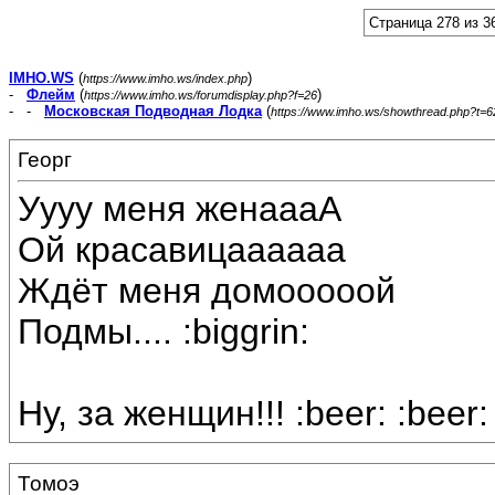
Страница 278 из 3
IMHO.WS
(
)
https://www.imho.ws/index.php
-
Флейм
(
)
https://www.imho.ws/forumdisplay.php?f=26
- -
Московская Подводная Лодка
(
https://www.imho.ws/showthread.php?t=
Георг
Уууу меня женаааА
Ой красавицаааааа
Ждёт меня домооооой
Подмы.... :biggrin:
Ну, за женщин!!! :beer: :beer:
Томоэ