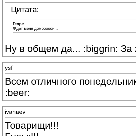
Цитата:
Георг:
Ждёт меня домооооой...
Ну в общем да... :biggrin: За 
ysf
Всем отличного понедельника
:beer:
ivahaev
Товарищи!!!