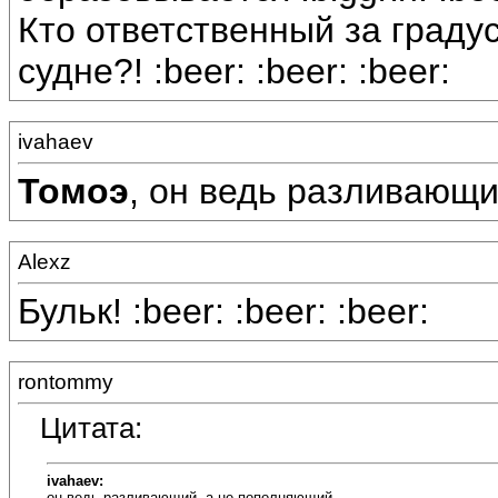
Кто ответственный за градус
судне?! :beer: :beer: :beer:
ivahaev
Томоэ
, он ведь разливающи
Alexz
Бульк! :beer: :beer: :beer:
rontommy
Цитата:
ivahaev:
он ведь разливающий, а не пополняющий.