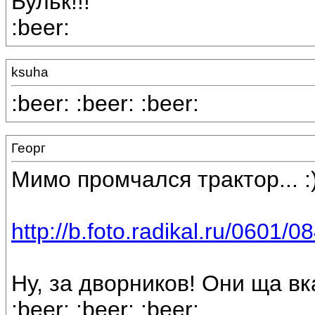
Бульк!!!
:beer:
ksuha
:beer: :beer: :beer:
Георг
Мимо промчался трактор... :
http://b.foto.radikal.ru/0601/
Ну, за дворников! Они ща в
:beer: :beer: :beer: