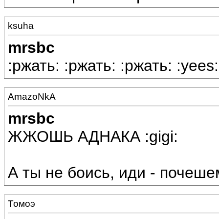
ksuha
mrsbc
:ржать: :ржать: :ржать: :yees:
AmazoNkA
mrsbc
ЖЖОШЬ АДНАКА :gigi:
А ты не боись, иди - почеше
Томоэ