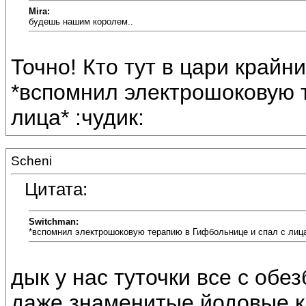
Mira:
будешь нашим королем..
Точно! Кто тут в цари крайн
*вспомнил электрошоковую 
лица* :чудик:
Scheni
Цитата:
Switchman:
*вспомнил электрошоковую терапию в Гифбольнице и спал с лиц
дык у нас туточки все с обезб
даже знаменитые йодовые кл