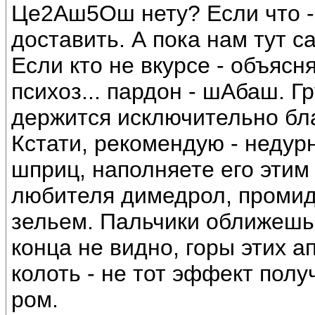
Це2Аш5Ош нету? Если что -
доставить. А пока нам тут с
Если кто не вкурсе - объяс
психоз... пардон - шАбаш. 
держится исключительно бл
Кстати, рекомендую - недур
шприц, наполняете его этим
любителя димедрол, промидо
зельем. Пальчики оближешь, 
конца не видно, горы этих а
колоть - не тот эффект полу
ром.