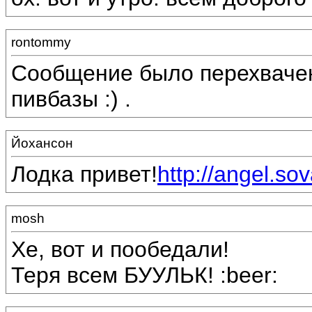
rontommy
Сообщение было перехваче
пивбазы :) .
Йохансон
Лодка привет!
http://angel.so
mosh
Хе, вот и пообедали!
Теря всем БУУЛЬК! :beer: