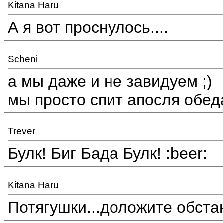
Kitana Haru
А я вот проснулось....
Scheni
а мы даже и не завидуем ;)
мы просто спит апосля обеда
Trever
Булк! Биг Бада Булк! :beer:
Kitana Haru
Потягушки...доложите обстан