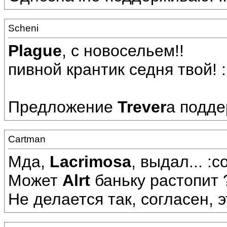
Scheni
Plague
, с новосельем!!
пивной крантик седня твой! :b
Предложение
Trever
а подде
Cartman
Мда,
Lacrimosa
, выдал... :c
Может
Alrt
баньку растопит 
Не делается так, согласен, э