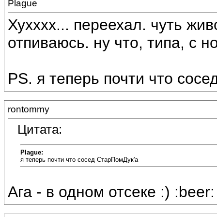
Plague
Хухххх... переехал. чуть жи
отпиваюсь. ну что, типа, с н
PS. я теперь почти что сос
rontommy
Цитата:
Plague:
я теперь почти что сосед СтарПомДук'а
Ага - в одном отсеке :) :beer: 