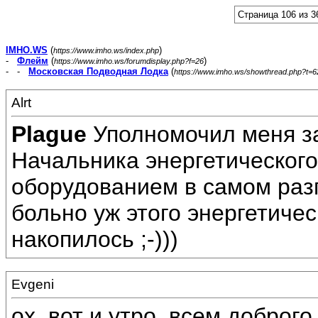
Страница 106 из 3
IMHO.WS
(
)
https://www.imho.ws/index.php
-
Флейм
(
)
https://www.imho.ws/forumdisplay.php?f=26
- -
Московская Подводная Лодка
(
https://www.imho.ws/showthread.php?t=
Alrt
Plague
Уполномочил меня з
Начальника энергетического
оборудованием в самом разг
больно уж этого энергетиче
накопилось ;-)))
Evgeni
ох. вот и утро. всем доброго 