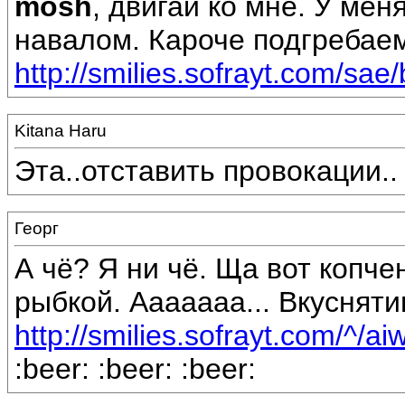
mosh
, двигай ко мне. У ме
навалом. Кароче подгребае
http://smilies.sofrayt.com/sae/
Kitana Haru
Эта..отставить провокации.. :
Георг
А чё? Я ни чё. Ща вот копче
рыбкой. Ааааааа... Вкуснят
http://smilies.sofrayt.com/^/ai
:beer: :beer: :beer: