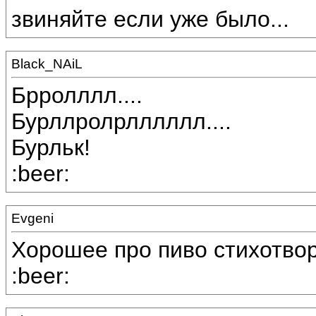
звиняйте если уже было...
Black_NAiL
Брролллл....
Бурллролрлллллл....
Бурльк!
:beer:
Evgeni
Хорошее про пиво стихотвор
:beer: