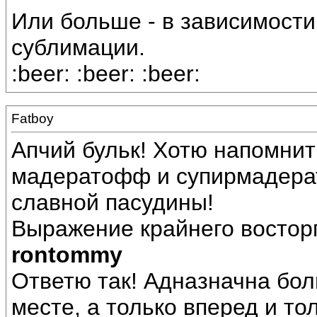
Или больше - в зависимост
сублимации.
:beer: :beer: :beer:
Fatboy
Апчий бульк! Хотю напомнит
мадератофф и супирмадерат
славной пасудины!
Выражение крайнего восторг
rontommy
Ответю так! Адназначна бол
месте, а только вперед и то