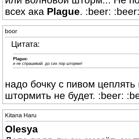
или волновой шторм... Не п
всех ака
Plague
. :beer: :beer
boor
Цитата:
Plague:
и не спрашивай. до сих пор штормит
надо бочку с пивом цеплять 
штормить не будет. :beer: :be
Kitana Haru
Olesya