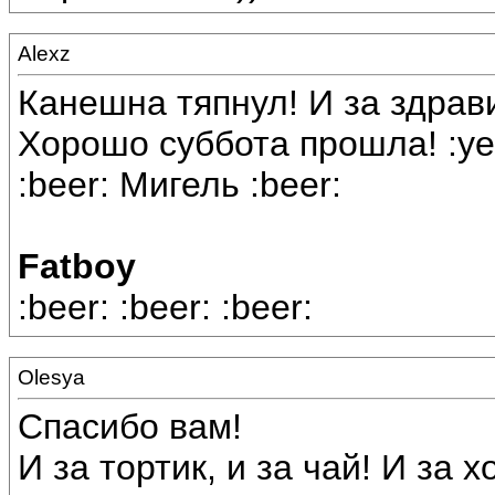
Alexz
Канешна тяпнул! И за здрави
Хорошо суббота прошла! :yees:
:beer: Мигель :beer:
Fatboy
:beer: :beer: :beer:
Olesya
Спасибо вам!
И за тортик, и за чай! И за