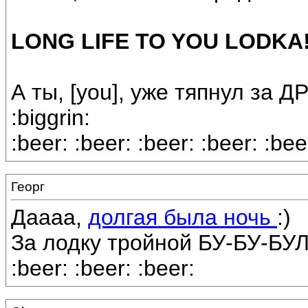
LONG LIFE TO YOU LODKA
А ты, [you], уже тяпнул за 
:biggrin:
:beer: :beer: :beer: :beer: :bee
Георг
Даааа,
долгая была ночь
:)
За лодку тройной БУ-БУ-БУЛЬ
:beer: :beer: :beer: