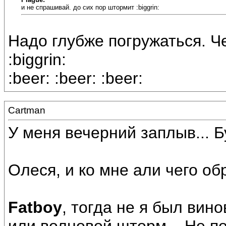
и не спрашивай. до сих пор штормит :biggrin:
Надо глубже погружаться. Ч
:biggrin:
:beer: :beer: :beer:
Cartman
У меня вечерний заплыв... Бул
Олеся, и ко мне али чего обр
Fatboy
, тогда не я был вино