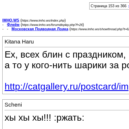
Страница 153 из 366
IMHO.WS
(
)
https://www.imho.ws/index.php
-
Флейм
(
)
https://www.imho.ws/forumdisplay.php?f=26
- -
Московская Подводная Лодка
(
https://www.imho.ws/showthread.php?t=
Kitana Haru
Ех, всех блин с праздником, 
а то у кого-нить шарики за р
http://catgallery.ru/postcard/i
Scheni
хы хы хы!!! :ржать: