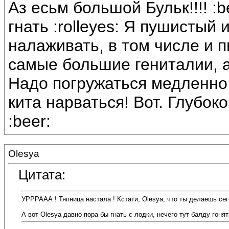
Аз есьм большой Бульк!!!! :b
гнать :rolleyes: Я пушистый
налаживать, в том числе и п
самые большие гениталии, а
Надо погружаться медленно,
кита нарваться! Вот. Глубоког
:beer:
Olesya
Цитата:
УРРРААА ! Тяпница настала ! Кстати, Olesya, что ты делаешь се
А вот Olesya давно пора бы гнать с лодки, нечего тут балду гонят