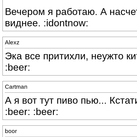
Вечером я работаю. А насчет 
виднее. :idontnow:
Alexz
Эка все притихли, неужто ки
:beer:
Cartman
А я вот тут пиво пью... Кстат
:beer: :beer:
boor