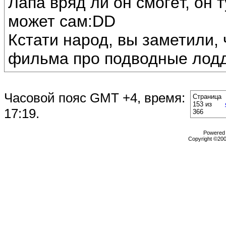
Лапа вряд ли он смогёт, он т
может сам:DD
Кстати народ, вы заметили,
фильма про подводные лоддк
Часовой пояс GMT +4, время:
Страница
153 из
17:19
.
366
Powered b
Copyright ©2000