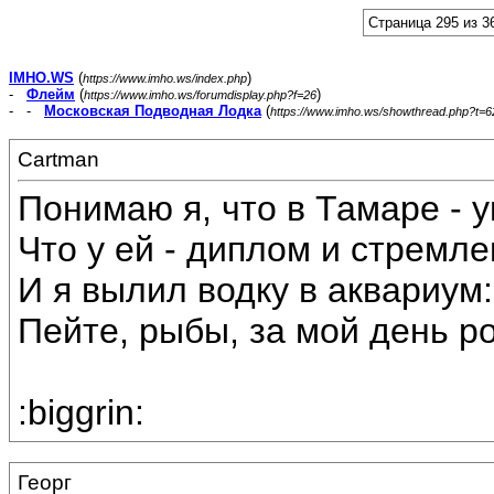
Страница 295 из 3
IMHO.WS
(
)
https://www.imho.ws/index.php
-
Флейм
(
)
https://www.imho.ws/forumdisplay.php?f=26
- -
Московская Подводная Лодка
(
https://www.imho.ws/showthread.php?t=
Cartman
Понимаю я, что в Тамаре - у
Что у ей - диплом и стремле
И я вылил водку в аквариум:
Пейте, рыбы, за мой день р
:biggrin:
Георг