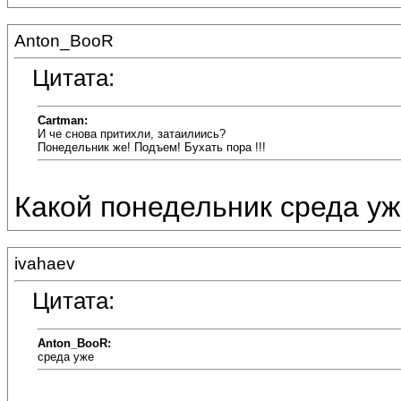
Anton_BooR
Цитата:
Cartman:
И че снова притихли, затаилиись?
Понедельник же! Подъем! Бухать пора !!!
Какой понедельник среда уже 
ivahaev
Цитата:
Anton_BooR:
среда уже