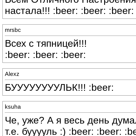
настала!!! :beer: :beer: :beer:
mrsbc
Всех с тяпницей!!!
:beer: :beer: :beer:
Alexz
БУУУУУУУУЛЬК!!! :beer:
ksuha
Че, уже? А я весь день думал
т.е. бууууль :) :beer: :beer: :b