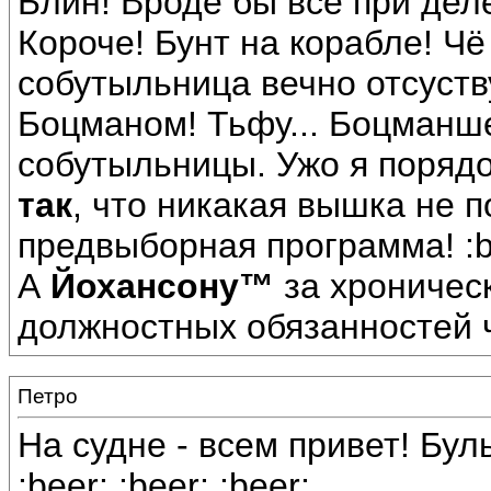
Блин! Вроде бы все при деле,
Короче! Бунт на корабле! Чё
собутыльница вечно отсуст
Боцманом! Тьфу... Боцманше
собутыльницы. Ужо я порядо
так
, что никакая вышка не 
предвыборная программа! :big
А
Йохансону™
за хроничес
должностных обязанностей ч
Петро
На судне - всем привет! Буль
:beer: :beer: :beer: