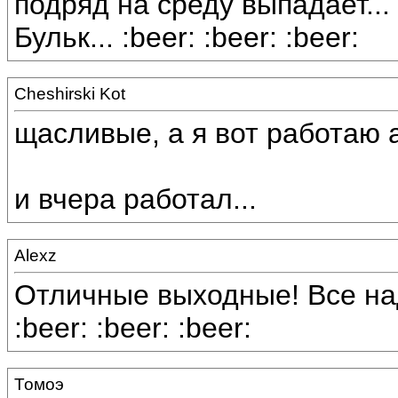
подряд на среду выпадает... 
Бульк... :beer: :beer: :beer:
Cheshirski Kot
щасливые, а я вот работаю ак
и вчера работал...
Alexz
Отличные выходные! Все на
:beer: :beer: :beer:
Томоэ