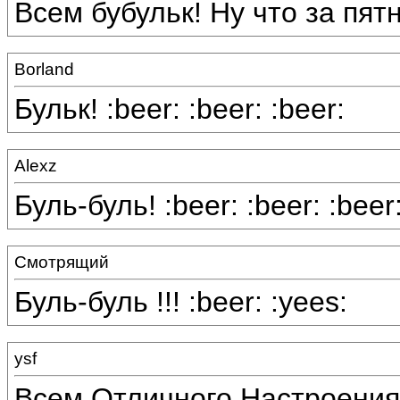
Всем бубульк! Ну что за пят
Borland
Бульк! :beer: :beer: :beer:
Alexz
Буль-буль! :beer: :beer: :beer
Смотрящий
Буль-буль !!! :beer: :yees:
ysf
Всем Отличного Настроения 