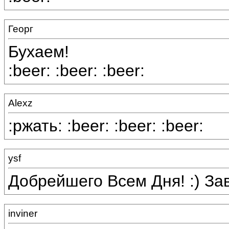
Георг
Бухаем!
:beer: :beer: :beer:
Alexz
:ржать: :beer: :beer: :beer:
ysf
Добрейшего Всем Дня! :) Зав
inviner