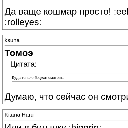
Да ваще кошмар просто! :eek
:rolleyes:
ksuha
Томоэ
Цитата:
Куда только боцман смотрит..
Думаю, что сейчас он смотр
Kitana Haru
Или в бутылку :biggrin: