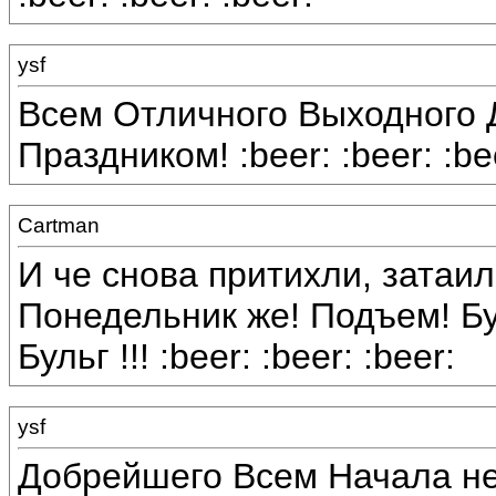
ysf
Всем Отличного Выходного Д
Праздником! :beer: :beer: :be
Cartman
И че снова притихли, затаи
Понедельник же! Подъем! Бух
Бульг !!! :beer: :beer: :beer:
ysf
Добрейшего Всем Начала неде