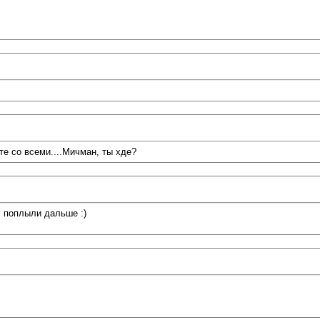
те со всеми....Мичман, ты хде?
у поплыли дальше :)