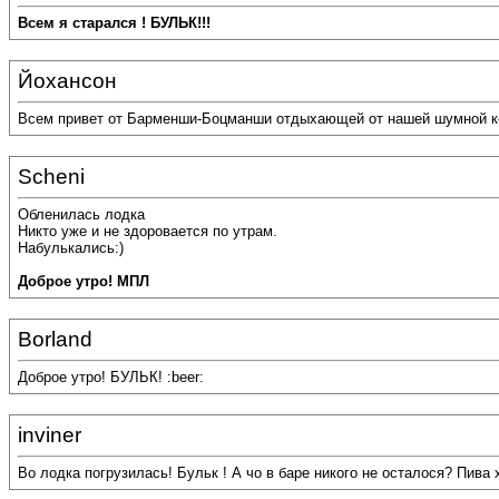
Всем я старался ! БУЛЬК!!!
Йохансон
Всем привет от Барменши-Боцманши отдыхающей от нашей шумной ком
Scheni
Обленилась лодка
Никто уже и не здоровается по утрам.
Набулькались:)
Доброе утро!
МПЛ
Borland
Доброе утро! БУЛЬК! :beer:
inviner
Во лодка погрузилась! Бульк ! А чо в баре никого не осталося? Пива хо