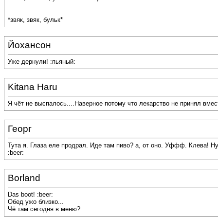
*звяк, звяк, бульк*
Йохансон
Уже дернули! :пьяный:
Kitana Haru
Я чёт не выспалось....Наверное потому что лекарство не принял вмес
Георг
Тута я. Глаза еле продрал. Иде там пиво? а, от оно. Уффф. Клева! Н
:beer:
Borland
Das boot! :beer:
Обед ужо близко...
Чё там сегодня в меню?