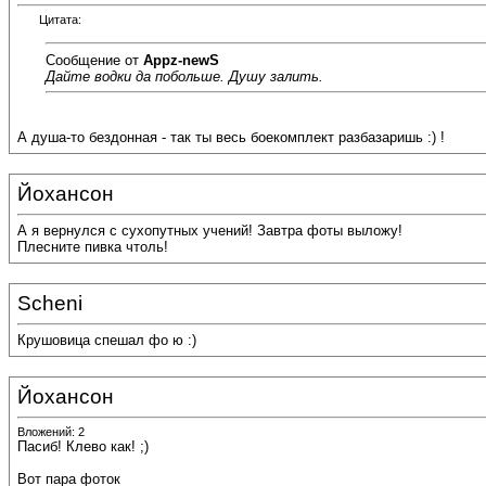
Цитата:
Сообщение от
Appz-newS
Дайте водки да побольше. Душу залить.
А душа-то бездонная - так ты весь боекомплект разбазаришь :) !
Йохансон
А я вернулся с сухопутных учений! Завтра фоты выложу!
Плесните пивка чтоль!
Scheni
Крушовица спешал фо ю :)
Йохансон
Вложений: 2
Пасиб! Клево как! ;)
Вот пара фоток