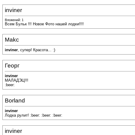
inviner
Вложений: 1
Всем Бульк !!! Новое Фото нашей лодки!!!!
Makc
inviner
, супер! Красота... :)
Георг
inviner
МАЛАДЭЦ!!!
:beer:
Borland
inviner
Лодка рулит! :beer: :beer: :beer:
inviner