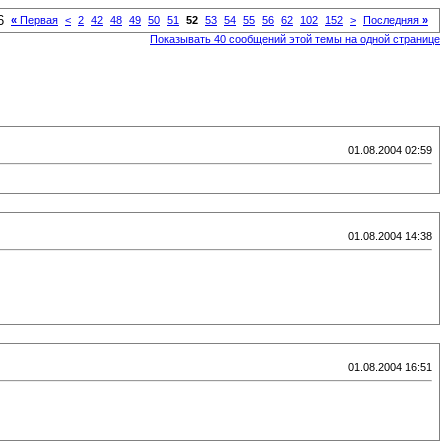
6
«
Первая
<
2
42
48
49
50
51
52
53
54
55
56
62
102
152
>
Последняя
»
Показывать 40 сообщений этой темы на одной странице
01.08.2004 02:59
01.08.2004 14:38
01.08.2004 16:51