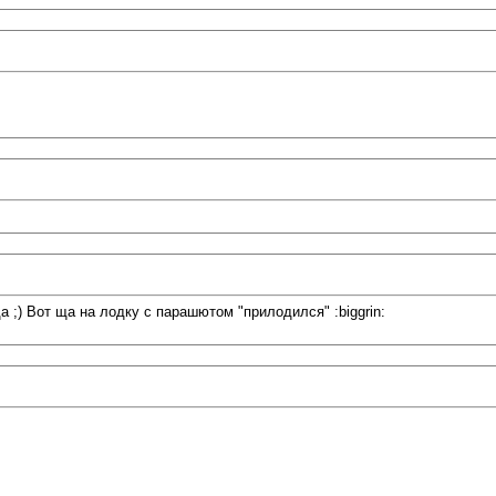
да ;) Вот ща на лодку с парашютом "прилодился" :biggrin: