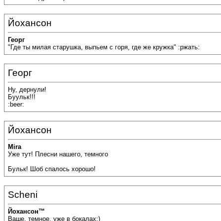
Йохансон
Георг
"Где ты милая старушка, выпьем с горя, где же кружка" :ржать:
Георг
Ну, дернули!
Буульк!!!
:beer:
Йохансон
Mira
Уже тут! Плесни нашего, темного
Бульк! Шоб спалось хорошо!
Scheni
Йохансон™
Ваше, темное, уже в бокалах:)