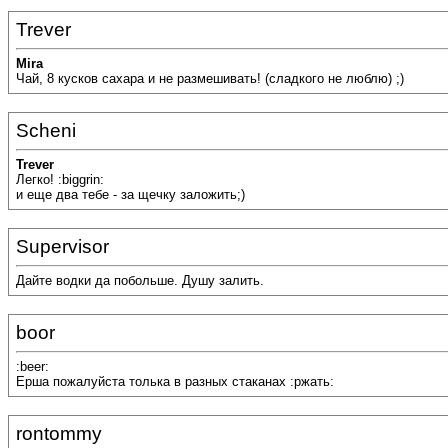
Trever
Mira
Чай, 8 кусков сахара и не размешивать! (сладкого не люблю) ;)
Scheni
Trever
Легко! :biggrin:
и еще два тебе - за щечку заложить;)
Supervisor
Дайте водки да побольше. Душу залить.
boor
:beer:
Ерша пожалуйста толька в разных стаканах :ржать:
rontommy