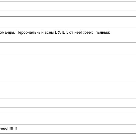
анды. Персональный всем БУЛЬК от нее! :beer: :пьяный:
чу!!!!!!!!