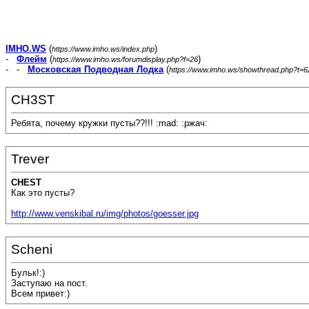
IMHO.WS
(
)
https://www.imho.ws/index.php
-
Флейм
(
)
https://www.imho.ws/forumdisplay.php?f=26
- -
Московская Подводная Лодка
(
https://www.imho.ws/showthread.php?t=
CH3ST
Ребята, почему кружки пусты??!!! :mad: :ржач:
Trever
CHEST
Как это пусты?
http://www.venskibal.ru/img/photos/goesser.jpg
Scheni
Бульк!:)
Заступаю на пост.
Всем привет:)