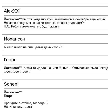
AlexXXI
Йохансон™
мы тож недавно этим занимались в сентябре еще хотим
На море хоцца мож в какие теплые страны сплаваем?
П.С. Ребята алкоголь это ЯД! :biggrin:
Йохансон
А чего никто не пил целый день чтоль?
Георг
Йохансон™
, в том то идело шо, ииик!!, пил... Отписаться было неког
:beer: :beer: :beer:
Scheni
Йохансон™
Георг
Пройдите в стойке, господа :)
Напитки ждут вас:)