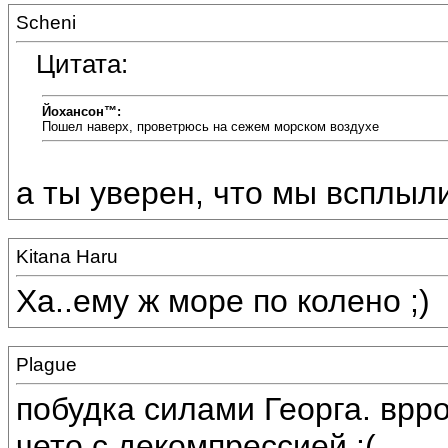
Scheni
Цитата:
Йохансон™:
Пошел наверх, проветрюсь на сежем морском воздухе
а ты уверен, что мы всплыли
Kitana Haru
Ха..ему ж море по колено ;)
Plague
побудка силами Георга. вррод
чето с декомпрессией :(