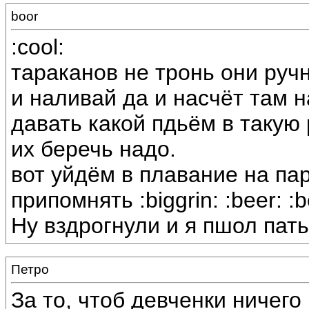
boor
:cool:
тараканов не тронь они руч
и наливай да и насчёт там 
давать какой пдьём в такую 
их беречь надо.
вот уйдём в плавание на па
припомнять :biggrin: :beer: :b
Ну вздрогнули и я пшол пать
Петро
За то, чтоб девченки ничего 