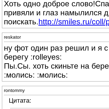
Хоть одно доброе слово!Спас
привяли и глаз намылился д
поискать.
http://smiles.ru/coll/p
reskator
ну фот один раз решил и я с
берегу :rolleyes:
Пы.Сы. хоть скиньте на бере
:молись: :молись:
rontommy
Цитата: