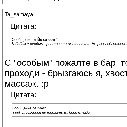
Ta_samaya
Цитата:
Сообщение от
Йохансон™
К бабам с особым пристрастием отнесусь! Не расслабляться! 
С "особым" пожалте в бар, 
проходи - брызгаюсь я, хво
массаж. :p
Цитата:
Сообщение от
boor
:cool: ...девчёнок не трогать их беречь надо.