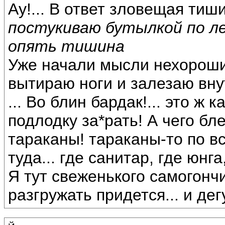
Ау!... В ответ зловещая тиш
постукиваю бутылкой по ле
опять тишина
Уже начали мысли нехорошие
вытираю ноги и залезаю вну
... Во блин бардак!... это ж 
подлодку за*рать! А чего бле
тараканы! тараканы-то по в
туда... где санитар, где юнга
Я тут свеженького самогонч
разгружать придется... и дег