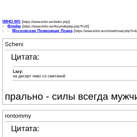
IMHO.WS
(
)
https://www.imho.ws/index.php
-
Флейм
(
)
https://www.imho.ws/forumdisplay.php?f=26
- -
Московская Подводная Лодка
(
https://www.imho.ws/showthread.php?t=
Scheni
Цитата:
Lazy:
на десерт пиво со сметаной
прально - силы всегда мужч
rontommy
Цитата: