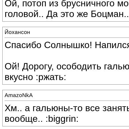
Ой, потоп из брусничного мор
головой.. Да это же Боцман..
Йохансон
Спасибо Солнышко! Напилс
Ой! Дорогу, осободить галь
вкусно :ржать:
AmazoNkA
Хм.. а гальюны-то все занят
вообще.. :biggrin: