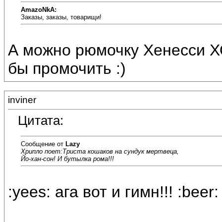
AmazoNkA:
Заказы, заказы, товарищи!
А можно рюмочку Хенесси ХО
бы промочить :)
inviner
Цитата:
Сообщение от
Lazy
Хрипло поет:
Триста кошаков на сундук мертвеца,
Йо-хан-сон! И бутылка рома!!!
:yees: ага вот и гимн!!! :beer: