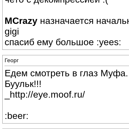
MCrazy
назначается началь
gigi
спасиб ему большое :yees:
Георг
Едем смотреть в глаз Муфа.
Буульк!!!
_http://eye.moof.ru/
:beer: