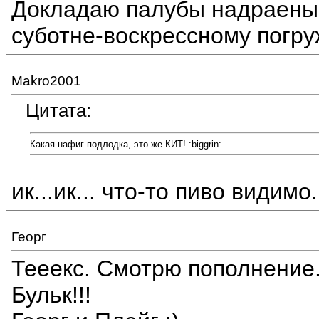
Докладаю палубы надраены!!!
суботне-воскрессному погру
Makro2001
Цитата:
Какая нафиг подлодка, это же КИТ! :biggrin:
ик...ик... что-то пиво видимо
Георг
Тееекс. Смотрю пополнение
Бульк!!!