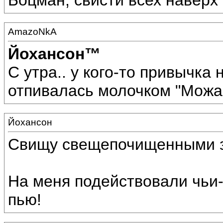
Боцман, свисти всех наверх !
AmazoNkA
Йохансон™
С утра.. у кого-то привычка 
отпивалась молочком "Можай
Йохансон
Свищу свещепочищенными зу
На меня подействовали чьи-
пью!