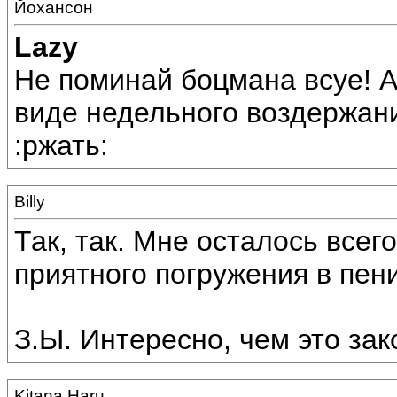
Йохансон
Lazy
Не поминай боцмана всуе! А
виде недельного воздержани
:ржать:
Billy
Так, так. Мне осталось всег
приятного погружения в пен
З.Ы. Интересно, чем это закон
Kitana Haru