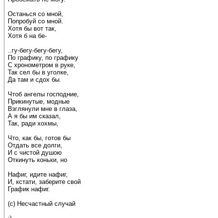
Останься со мной,
Попробуй со мной.
Хотя бы вот так,
Хотя б на бе-
..гу-бегу-бегу-бегу,
По графику, по графику
С хронометром в руке,
Так сел бы в уголке,
Да там и сдох бы.
Чтоб ангелы господние,
Прикинутые, модные
Взглянули мне в глаза,
А я бы им сказал,
Так, ради хохмы,
Что, как бы, готов бы
Отдать все долги,
И с чистой душою
Откинуть коньки, но
Нафиг, идите нафиг,
И, кстати, заберите свой
График нафиг.
(с) Несчастный случай