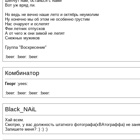
Шепчут нам, останься с нами
Вот уж вряд ли.
Но ведь не вечно наше лето и октябрь неумолим
Ну конечно мы об этом не особенно грустим
Нас очаруют и ослепят
Феи летних отпусков
А от чего ж они зимой не лепят
Снежных мужиков
Группа "Воскресение"
:beer: :beer: :beer:
Комбинатор
Георг
:yees:
:beer: :beer: :beer: :beer:
Black_NAiL
Хай всем.
Смотрю, у вас должность штатного фотографа(хВАтограффа) не заня
Запишете меня? :) :) :)