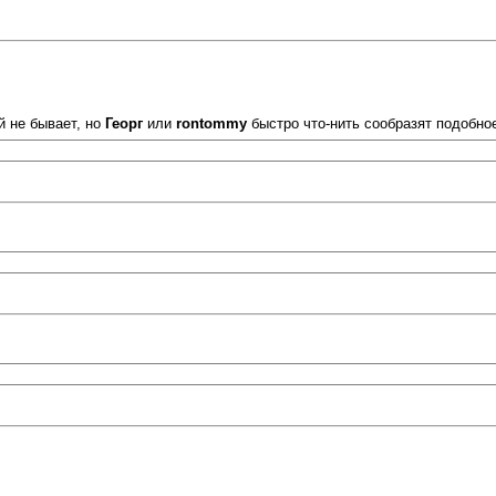
й не бывает, но
Георг
или
rontommy
быстро что-нить сообразят подобное