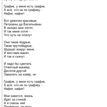
График, у меня есть график,
А всё, что не по графику -
Нафиг, нафиг!
Вот девочки красивые,
Петровны да Васильевны
В окошко мне летят,
И так меня хотят -
Что чуть не плачут.
Они такие бодрые,
Такие крутобёдрые,
Шуршат вокруг меня,
И жестами манят,
И так и скачут.
И надо бы сделать
Ответный манёвр,
Десяток-другой
Завалить на ковёр, но
График, у меня есть график,
А всё, что не по графику -
Нафиг, нафиг!
Мне кажется, жизнь
Идёт за стеной.
А я сквозь неё
Пробежать не могу.