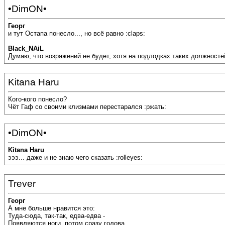
•DimON•
Георг
и тут Остапа понесло..., но всё равно :claps:
Black_NAiL
Думаю, что возражений не будет, хотя на подлодках таких должносте
Kitana Haru
Кого-кого понесло?
Чёт Гаф со своими клизмами перестарался :ржать:
•DimON•
Kitana Haru
эээ... даже и не знаю чего сказать :rolleyes:
Trever
Георг
А мне больше нравится это:
Туда-сюда, так-так, едва-едва -
Появляются ноги, потом сразу голова.