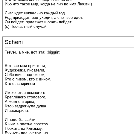
Ибо что такое мир, когда не пир во имя Любви.)
Снег идет буквально каждый год.
Род приходит, род уходит, а снег все идет.
Он пойдет, приляжет и опять пойдет
(с) Несчастный случай
Scheni
Trever
, а мне, вот эта: :biggrin:
Вот все мои приятели,
Художники, писатели,
Собрались под окном,
Кто с пивом, кто с вином,
Кто с аспирином.
Им хочется немногого -
Креплёного столового,
А можно и ерша,
Чтоб вздрогнула душа
И воспарила.
И надо бы выйти
К ним в платье простом,
Поехать на Клязьму,
Бухнуть под кустом, но