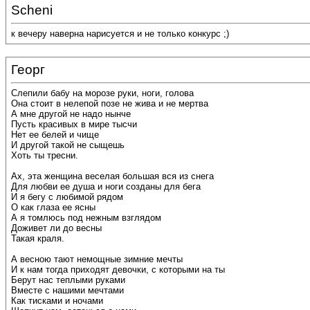
Scheni
к вечеру наверна нарисуется и не только конкурс ;)
Георг
Слепили бабу на морозе руки, ноги, голова
Она стоит в нелепой позе не жива и не мертва
А мне другой не надо нынче
Пусть красивых в мире тысчи
Нет ее белей и чище
И другой такой не сыщешь
Хоть ты тресни.
Ах, эта женщина веселая большая вся из снега
Для любви ее душа и ноги созданы для бега
И я бегу с любимой рядом
О как глаза ее ясны
А я томлюсь под нежным взглядом
Доживет ли до весны
Такая краля.
А весною тают немощные зимние мечты
И к нам тогда приходят девочки, с которыми на ты
Берут нас теплыми руками
Вместе с нашими мечтами
Как тисками и ночами