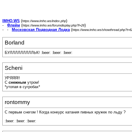
IMHO.WS
(
)
https://www.imho.ws/index.php
-
Флейм
(
)
https://www.imho.ws/forumdisplay.php?f=26
- -
Московская Подводная Лодка
(
https://www.imho.ws/showthread.php?t=
Borland
БУЛЛЛЛЛЛЛЛЛЬК! :beer: :beer: :beer:
Scheni
УРЯЯЯ!!
С
снежным
утром!
*утопая в сугробах*
rontommy
С первым снегом ! Когда конкурс катания пивных кружек по льду ?
:beer: :beer: :beer: