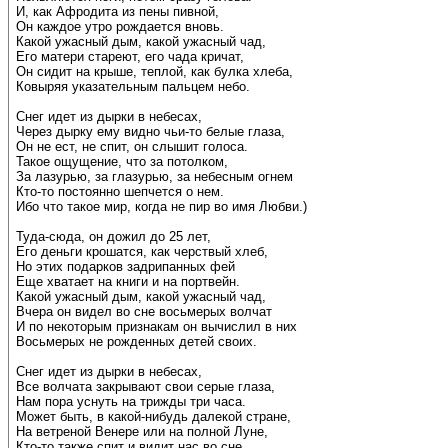
И, как Афродита из пены пивной,
Он каждое утро рождается вновь.
Какой ужасный дым, какой ужасный чад,
Его матери стареют, его чада кричат,
Он сидит на крыше, теплой, как булка хлеба,
Ковыряя указательным пальцем небо.
Снег идет из дырки в небесах,
Через дырку ему видно чьи-то белые глаза,
Он не ест, не спит, он слышит голоса.
Такое ощущение, что за потолком,
За лазурью, за глазурью, за небесным огнем
Кто-то постоянно шепчется о нем.
Ибо что такое мир, когда не пир во имя Любви.)
Туда-сюда, он дожил до 25 лет,
Его деньги крошатся, как черствый хлеб,
Но этих подарков задрипанных фей
Еще хватает на книги и на портвейн.
Какой ужасный дым, какой ужасный чад,
Вчера он видел во сне восьмерых волчат
И по некоторым признакам он вычислил в них
Восьмерых не рожденных детей своих.
Снег идет из дырки в небесах,
Все волчата закрывают свои серые глаза,
Нам пора уснуть на трижды три часа.
Может быть, в какой-нибудь далекой стране,
На ветреной Венере или на полной Луне,
Кто-то также спит и видит нас во сне.