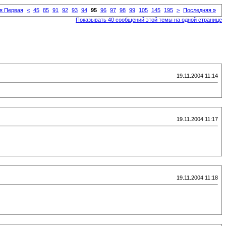
«
Первая
<
45
85
91
92
93
94
95
96
97
98
99
105
145
195
>
Последняя
»
Показывать 40 сообщений этой темы на одной странице
19.11.2004 11:14
19.11.2004 11:17
19.11.2004 11:18