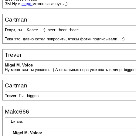
ЗЫ Ну и
сюда
можно заглянуть ;)
Cartman
Георг
, гы... Класс... :) :beer: :beer: :beer:
Тока это, давно хотел попросить, чтобы фотки подписывали... :)
Trever
Migel M. Volos
Ну меня там ты узнаешь :) А остальных пора уже знать в лицо :biggrin:
Cartman
Trever
, Гы, :biggrin:
Makc666
Цитата:
Migel M. Volos: