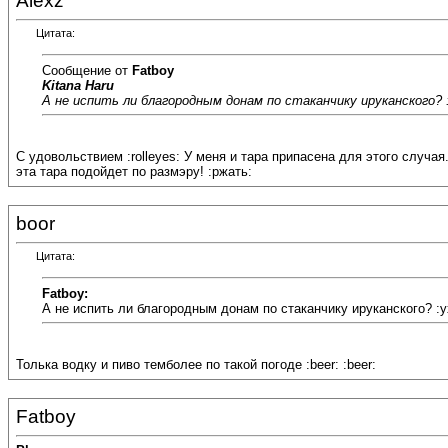
Alexz
Цитата:
Сообщение от
Fatboy
Kitana Haru
А не испить ли благородным донам по стаканчику ируканского? :b
С удовольствием :rolleyes: У меня и тара припасена для этого случа
эта тара подойдет по размэру! :ржать:
boor
Цитата:
Fatboy:
А не испить ли благородным донам по стаканчику ируканского? :
Толька водку и пиво темболее по такой погоде :beer: :beer:
Fatboy