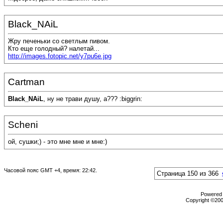
Black_NAiL
Жру печеньки со светлым пивом.
Кто еще голодный? налетай...
http://images.fotopic.net/y7pu6e.jpg
Cartman
Black_NAiL
, ну не трави душу, а??? :biggrin:
Scheni
ой, сушки;) - это мне мне и мне:)
Часовой пояс GMT +4, время:
22:42
.
Страница 150 из 366
Powered b
Copyright ©2000