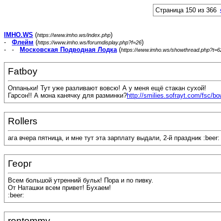
Страница 150 из 366
IMHO.WS
(
)
https://www.imho.ws/index.php
-
Флейм
(
)
https://www.imho.ws/forumdisplay.php?f=26
- -
Московская Подводная Лодка
(
https://www.imho.ws/showthread.php?t=
Fatboy
Оппаньки! Тут уже разливают вовсю! А у меня ещё стакан сухой!
Гарсон!! А мона канячку для разминки?
http://smilies.sofrayt.com/fsc/bo
Rollers
ага вчера пятница, и мне тут эта зарплату выдали, 2-й праздник :beer: :
Георг
Всем большой утренний бульк! Пора и по пивку.
От Наташки всем привет! Бухаем!
:beer:
rontommy