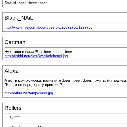
Бульк! :beer: :beer: :beer:
Black_NAiL
http://www.livejournal.com/userpic/26872760/1297753
Cartman
Ну я типа с вами !!! :) :beer: :beer: :beer:
http://fishki.net/pics2/mail/nichenel.jpg
Alexz
А вот и моя рюмочка, наливайте :beer: :beer: :beer: :ржать: (на задн
"Вачам не верь, к роту примерь"!
http://vibra.ws/temp/glass.jpg
Rollers
Цитата: