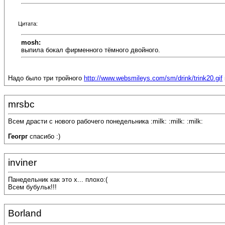
Цитата:
mosh:
выпила бокал фирменного тёмного двойного.
Надо было три тройного
http://www.websmileys.com/sm/drink/trink20.gif
mrsbc
Всем драсти с нового рабочего понедельника :milk: :milk: :milk:
Геогрг
спасибо :)
inviner
Панедельник как это х... плохо:(
Всем бубульк!!!
Borland