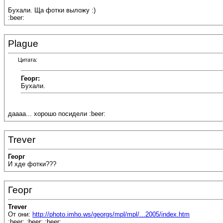
Бухали. Ща фотки выложу :)
:beer:
Plague
Цитата:
Георг:
Бухали.
даааа... хорошо посидели :beer:
Trever
Георг
И хде фотки???
Георг
Trever
От они:
http://photo.imho.ws/georgs/mpl/mpl/...2005/index.htm
:beer: :beer: :beer: