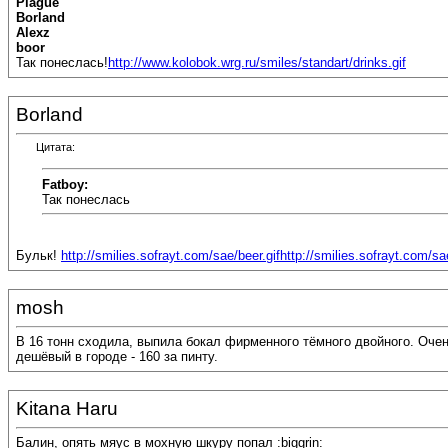
Plague
Borland
Alexz
boor
Так понеслась!
http://www.kolobok.wrg.ru/smiles/standart/drinks.gif
Borland
Цитата:
Fatboy:
Так понеслась
Бульк!
http://smilies.sofrayt.com/sae/beer.gif
http://smilies.sofrayt.com/sa
mosh
В 16 тонн сходила, выпила бокал фирменного тёмного двойного. Оче
дешёвый в городе - 160 за пинту.
Kitana Haru
Балин, опять мяус в мохную шкуру попал :biggrin: