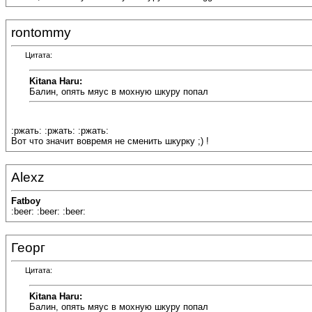
rontommy
Цитата:
Kitana Haru:
Балин, опять мяус в мохную шкуру попал
:ржать: :ржать: :ржать:
Вот что значит вовремя не сменить шкурку ;) !
Alexz
Fatboy
:beer: :beer: :beer:
Георг
Цитата:
Kitana Haru:
Балин, опять мяус в мохную шкуру попал