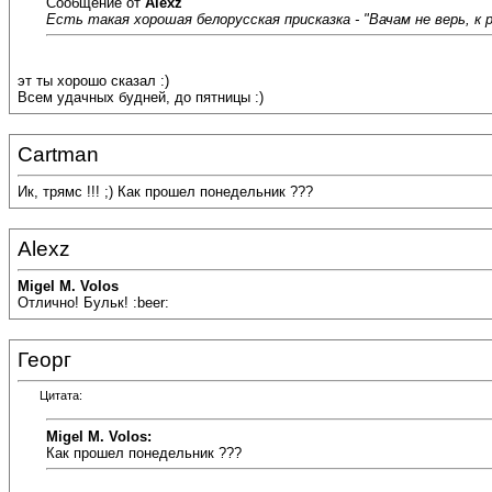
Сообщение от
Alexz
Есть такая хорошая белорусская присказка - "Вачам не верь, к 
эт ты хорошо сказал :)
Всем удачных будней, до пятницы :)
Cartman
Ик, трямс !!! ;) Как прошел понедельник ???
Alexz
Migel M. Volos
Отлично! Бульк! :beer:
Георг
Цитата:
Migel M. Volos:
Как прошел понедельник ???