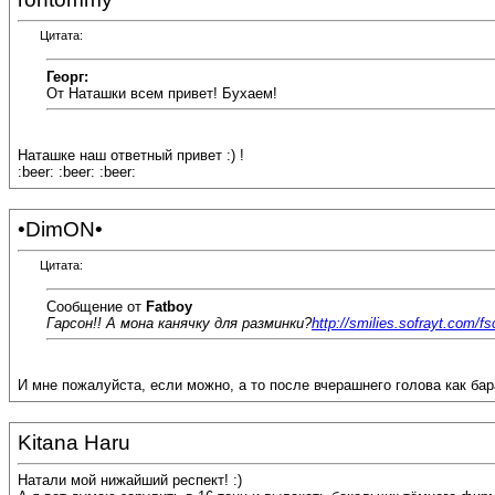
Цитата:
Георг:
От Наташки всем привет! Бухаем!
Наташке наш ответный привет :) !
:beer: :beer: :beer:
•DimON•
Цитата:
Сообщение от
Fatboy
Гарсон!! А мона канячку для разминки?
http://smilies.sofrayt.com/fs
И мне пожалуйста, если можно, а то после вчерашнего голова как бар
Kitana Haru
Натали мой нижайший респект! :)