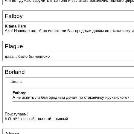
А я вот думаю зарулить в 16 тонн и вылакать бокальчик тёмного фирм
Fatboy
Kitana Haru
Аха! Навеяло вот. А не испить ли благородным донам по стаканчику ир
Plague
дааа... было бы неплохо
Borland
Цитата:
Fatboy:
А не испить ли благородным донам по стаканчику ируканского?
Приступаем!
БУЛЬК! :пьяный: :пьяный: :пьяный: