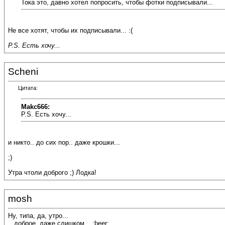
Тока это, давно хотел попросить, чтобы фотки подписывали...
Не все хотят, чтобы их подписывали... :(
P.S. Есть хочу...
Scheni
Цитата:
Makc666:
P.S. Есть хочу...
и никто.. до сих пор.. даже крошки...
;)
Утра чтоли доброго ;) Лодка!
mosh
Ну, типа, да, утро...
...доброе, даже слишком... :beer: