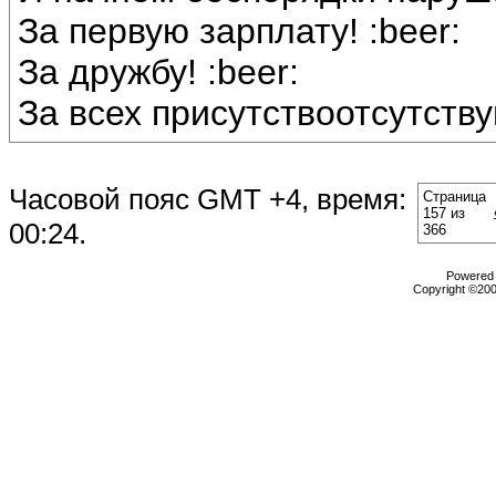
За первую зарплату! :beer:
За дружбу! :beer:
За всех присутствоотсутству
Часовой пояс GMT +4, время:
Страница
157 из
00:24
.
366
Powered b
Copyright ©2000