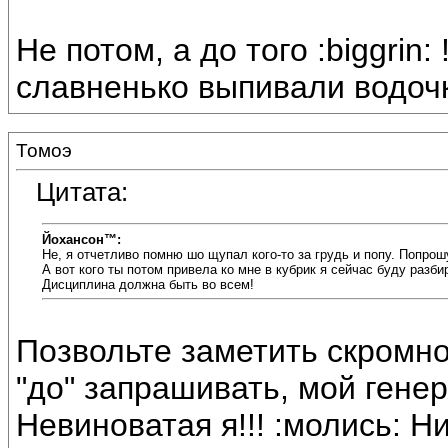
Не потом, а до того :biggrin
славненько выпивали водочк
Томоэ
Цитата:
Йохансон™:
Не, я отчетливо помню шо щупал кого-то за грудь и попу. Попро
А вот кого ты потом привела ко мне в кубрик я сейчас буду разби
Дисциплина должна быть во всем!
Позвольте заметить скромно
"до" запрашивать, мой генерал
Невиноватая я!!! :молись: Ни