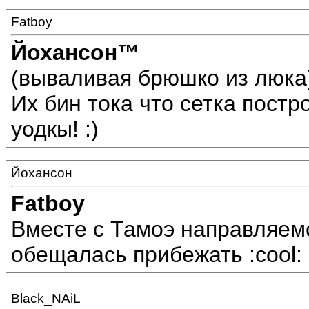
Fatboy
Йохансон™
(вываливая брюшко из люка) 
Их бин тока что сетка постр
уодкы! :)
Йохансон
Fatboy
Вместе с Тамоэ направляемс
обещалась прибежать :cool:
Black_NAiL