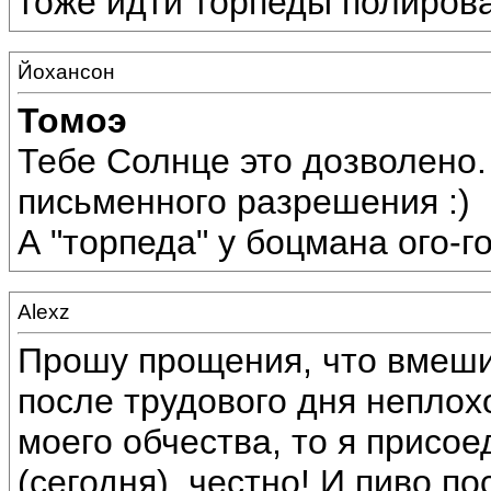
тоже идти торпеды полирова
Йохансон
Томоэ
Тебе Солнце это дозволено.
письменного разрешения :)
А "торпеда" у боцмана ого-г
Alexz
Прошу прощения, что вмеши
после трудового дня неплохо
моего обчества, то я присое
(сегодня), честно! И пиво п