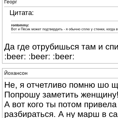
Георг
Цитата:
rontommy:
Вот и Пёсик может подтвердить - я обычно сплю у стенки, когда вт
Да где отрубишься там и спи
:beer: :beer: :beer:
Йохансон
Не, я отчетливо помню шо щу
Попрошу заметить женщину
А вот кого ты потом привела
разбираться. А ну марш в сан