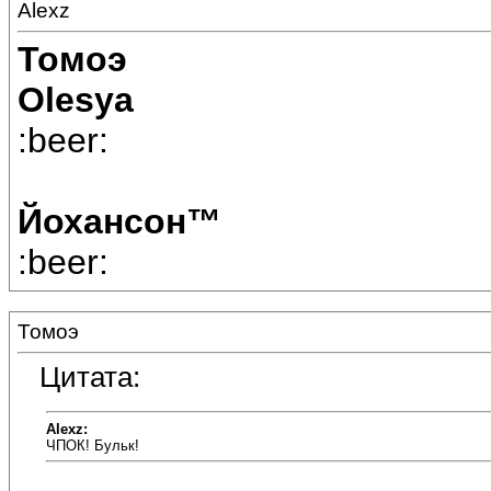
Alexz
Томоэ
Olesya
:beer:
Йохансон™
:beer:
Томоэ
Цитата:
Alexz:
ЧПОК! Бульк!