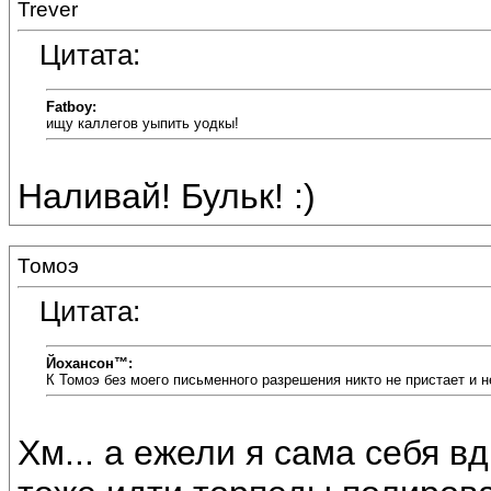
Trever
Цитата:
Fatboy:
ищу каллегов уыпить уодкы!
Наливай! Бульк! :)
Томоэ
Цитата:
Йохансон™:
К Томоэ без моего письменного разрешения никто не пристает и 
Хм... а ежели я сама себя вд