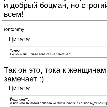
и добрый боцман, но строги
всем!
rontommy
Цитата:
Томоэ:
Но Боцман!... он-то тебя как не заметил?!
Так он это, тока к женщина
замечает :) .
Цитата:
Йохансон™:
А вот кого ты потом привела ко мне в кубрик я сейчас буду разби