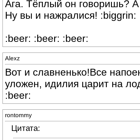
Ага. Тёплый он говоришь? 
Ну вы и нажралися! :biggrin:
:beer: :beer: :beer:
Alexz
Вот и славненько!Все напое
уложен, идилия царит на лодк
:beer:
rontommy
Цитата: