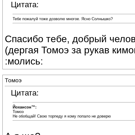
Цитата:
Тебе пожалуй тоже дозволю многое. Ясно Солнышко?
Спасибо тебе, добрый челов
(дергая Томоэ за рукав кимо
:молись:
Томоэ
Цитата:
Йохансон™:
Томоэ
Не обобщай! Свою торпеду я кому попало не доверю