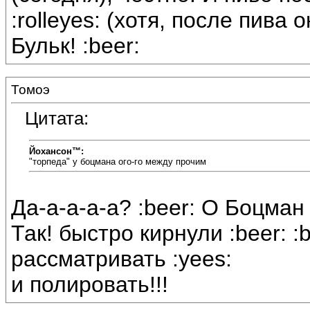
:rolleyes: (хотя, после пива 
Бульк! :beer:
Томоэ
Цитата:
Йохансон™:
"торпеда" у боцмана ого-го между прочим
Да-а-а-а-а? :beer: О Боцман
Так! быстро кирнули :beer: :
рассматривать :yees:
и полировать!!!