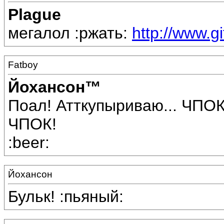
Plague
мегалол :ржать:
http://www.g
Fatboy
Йохансон™
Поал! Атткупыриваю... ЧПО
ЧПОК!
:beer:
Йохансон
Бульк! :пьяный: