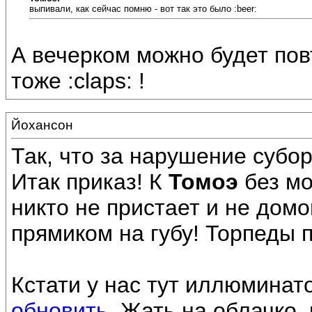
выпивали, как сейчас помню - вот так это было :beer:
А вечерком можно будет повто
тоже :claps: !
Йохансон
Так, что за нарушение субо
Итак приказ! К
Томоэ
без мо
никто не пристает и не дом
прямиком на губу! Торпеды п
Кстати у нас тут иллюминат
обновить
. Жать на облачко,