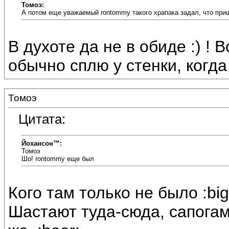
Томоэ:
А потом еще уважаемый rontommy такого храпака задал, что пришл
В духоте да не в обиде :) ! 
обычно сплю у стенки, когда 
Томоэ
Цитата:
Йохансон™:
Томоэ
Шо! rontommy еще был
Кого там только не было :bi
Шастают туда-сюда, сапогами