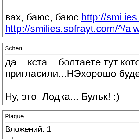
вах, баюс, баюс
http://smilie
http://smilies.sofrayt.com/^/aiw
Scheni
да... кста... болтаете тут к
пригласили...НЭхорошо буде
Ну, это, Лодка... Бульк! :)
Plague
Вложений: 1