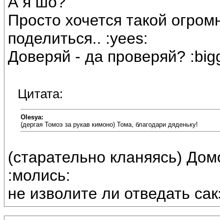
А я шо?
Просто хочется такой огро
поделиться.. :yees:
Доверяй - да проверяй? :bigg
Цитата:
Olesya:
(дергая Томоэ за рукав кимоно) Тома, благодари дяденьку!
(старательно кланяясь) Дом
:молись:
не изволите ли отведать са