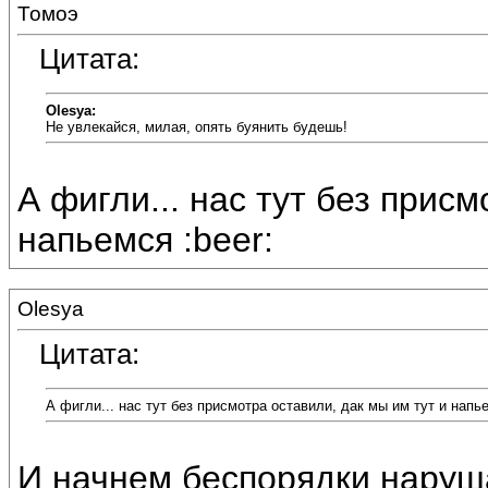
Томоэ
Цитата:
Olesya:
Не увлекайся, милая, опять буянить будешь!
А фигли... нас тут без присм
напьемся :beer:
Olesya
Цитата:
А фигли... нас тут без присмотра оставили, дак мы им тут и напь
И начнем беспорядки нарушат