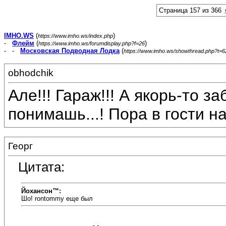
Страница 157 из 366
IMHO.WS
(
)
https://www.imho.ws/index.php
-
Флейм
(
)
https://www.imho.ws/forumdisplay.php?f=26
- -
Московская Подводная Лодка
(
https://www.imho.ws/showthread.php?t=
obhodchik
Але!!! Гараж!!! А якорь-то з
понимашь...! Пора в гости наг
Георг
Цитата:
Йохансон™:
Шо! rontommy еще был