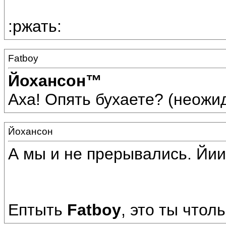
:ржать:
Fatboy
Йохансон™
Аха! Опять бухаете? (неожид
Йохансон
А мы и не прерывались. Йии
Ептыть
Fatboy
, это ты чтоль