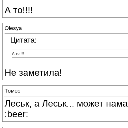
А то!!!!
Olesya
Цитата:
А то!!!!
Не заметила!
Томоэ
Леськ, а Леськ... может нам
:beer: