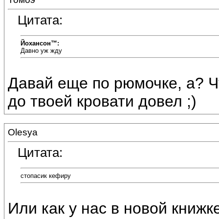
Цитата:
Йохансон™:
Давно уж жду
Давай еще по рюмочке, а? Ч
до твоей кровати довел ;)
Olesya
Цитата:
стопасик кефиру
Или как у нас в новой книж