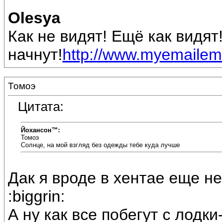
Olesya
Как не видят! Ещё как видят
начнут!
http://www.myemailem
Томоэ
Цитата:
Йохансон™:
Томоэ
Солнце, на мой взгляд без одежды тебе куда лучше
Дак я вроде в хентае еще н
:biggrin:
А ну как все побегут с лодки-