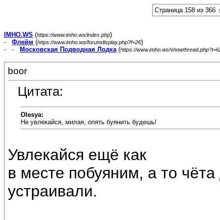
Страница 158 из 366
IMHO.WS
(
)
https://www.imho.ws/index.php
-
Флейм
(
)
https://www.imho.ws/forumdisplay.php?f=26
- -
Московская Подводная Лодка
(
https://www.imho.ws/showthread.php?t=
boor
Цитата:
Olesya:
Не увлекайся, милая, опять буянить будешь!
Увлекайся ещё как
в месте побуяним, а то чёта
устраивали.