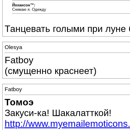
Йохансон™:
Снимаю я. Одежду
Танцевать голыми при луне 
Olesya
Fatboy
(смущенно краснеет)
Fatboy
Томоэ
Закуси-ка! Шакалатткой!
http://www.myemailemoticons.c