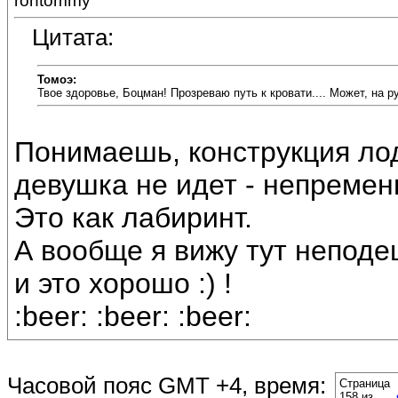
rontommy
Цитата:
Томоэ:
Твое здоровье, Боцман! Прозреваю путь к кровати.... Может, на р
Понимаешь, конструкция лодк
девушка не идет - непремен
Это как лабиринт.
А вообще я вижу тут неподе
и это хорошо :) !
:beer: :beer: :beer:
Часовой пояс GMT +4, время:
Страница
158 из