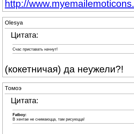
http://www.myemailemoticons.
Olesya
Цитата:
Счас приставать начнут!
(кокетничая) да неужели?!
Томоэ
Цитата:
Fatboy:
В хентае не снимаюцца, там рисуюцца!