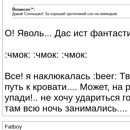
Йохансон™:
Давай Солнышко! За хороший эротичекий сон на немецком
О! Яволь... Дас ист фантасти
:чмок: :чмок: :чмок:
Все! я наклюкалась :beer: 
путь к кровати.... Может, на
упади!.. не хочу удариться 
там всю ночь занимались.... :
Fatboy