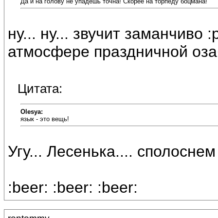
Да и на голову не упадешь точна! Скорее на торпеду боцмана!
ну... ну... звучит заманчиво 
атмосфере праздничной озабо
Цитата:
Olesya:
язык - это вещь!
Угу... Лесенька.... сполоснем
:beer: :beer: :beer: