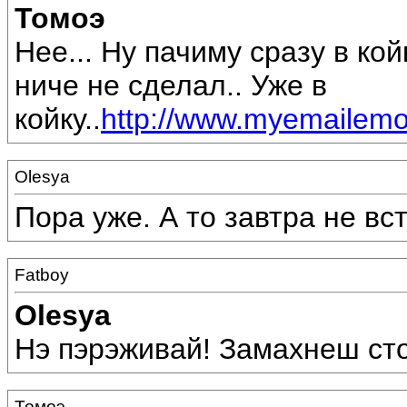
Томоэ
Нее... Ну пачиму сразу в кой
ниче не сделал.. Уже в
койку..
http://www.myemailemot
Olesya
Пора уже. А то завтра не вс
Fatboy
Olesya
Нэ пэрэживай! Замахнеш стоп
Томоэ