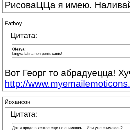
РисоваЦЦа я имею. Наливай!
Fatboy
Цитата:
Olesya:
Lingva latina non penis canis!
Вот Георг то абрадуецца! Ху
http://www.myemailemoticons.
Йохансон
Цитата:
Дак я вроде в хентае еще не снимаюсь... Или уже снимаюсь?