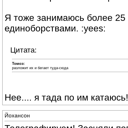
Я тоже занимаюсь более 25 
единоборствами. :yees:
Цитата:
Томоэ:
разложит их и бегает туда-сюда
Нее.... я тада по им катаюсь!
Йохансон