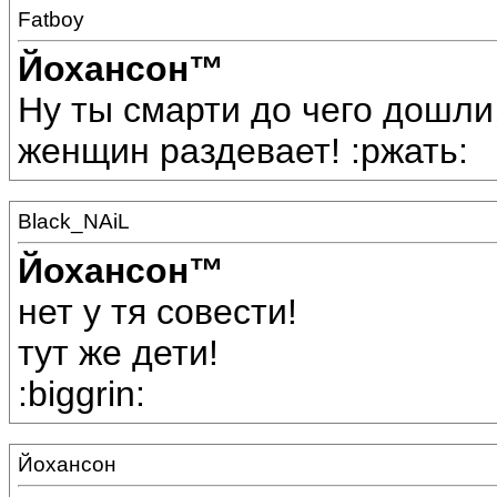
Fatboy
Йохансон™
Ну ты смарти до чего дошли
женщин раздевает! :ржать:
Black_NAiL
Йохансон™
нет у тя совести!
тут же дети!
:biggrin:
Йохансон