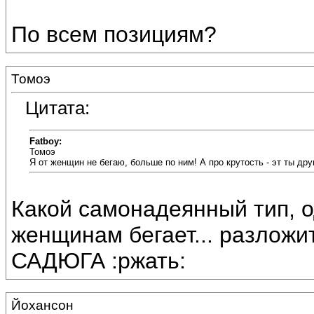
По всем позициям?
Томоэ
Цитата:
Fatboy:
Томоэ
Я от женщин не бегаю, больше по ним! А про крутость - эт ты др
Какой самонадеянный тип, од
женщинам бегает... разложит
САДЮГА :ржать:
Йохансон