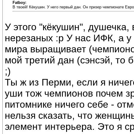
Fatboy:
В твоей! Кёкушин. У него первый дан. Он призер чемпионате Евр
У этого "кёкушин", душечка,
нерезаных :p У нас ИФК, а у
мира выращивает (чемпионок,
мой третий дан (сэнсэй, то 
;)
Ты ж из Перми, если я ниче
уши тож чемпионов почем зря
питомнике ничего себе - отм
нельзя сказать, что женщин
элемент интерьера. Это я с