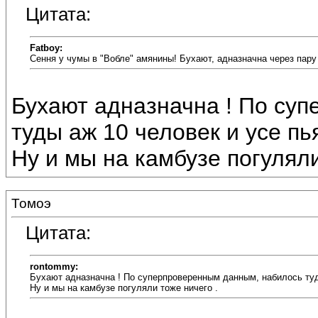
Цитата:
Fatboy:
Сення у чумы в "Вобле" амянины! Бухают, адназначна через пару
Бухают адназначна ! По су
туды аж 10 человек и усе пьян
Ну и мы на камбузе погуляли 
Томоэ
Цитата:
rontommy:
Бухают адназначна ! По суперпроверенным данным, набилось туд
Ну и мы на камбузе погуляли тоже ничего .