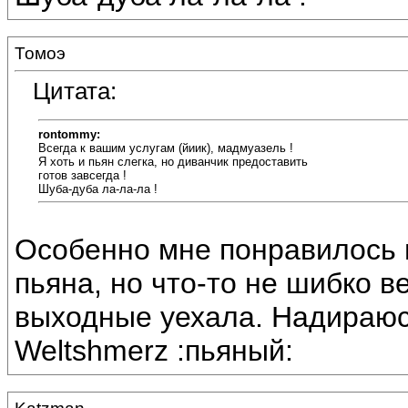
Томоэ
Цитата:
rontommy:
Всегда к вашим услугам (йиик), мадмуазель !
Я хоть и пьян слегка, но диванчик предоставить
готов завсегда !
Шуба-дуба ла-ла-ла !
Особенно мне понравилось пр
пьяна, но что-то не шибко в
выходные уехала. Надираюс
Weltshmerz :пьяный: