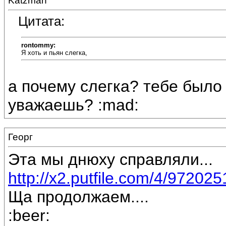
Katzman
Цитата:
rontommy:
Я хоть и пьян слегка,
а почему слегка? тебе было
уважаешь? :mad:
Георг
Эта мы днюху справляли...
http://x2.putfile.com/4/97202
Ща продолжаем....
:beer: