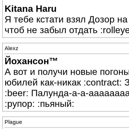
Kitana Haru
Я тебе кстати взял Дозор н
чтоб не забыл отдать :rolleye
Alexz
Йохансон™
А вот и получи новые погон
юбилей как-никак :contract: З
:beer: Палунда-а-а-ааааааааа
:рупор: :пьяный:
Plague