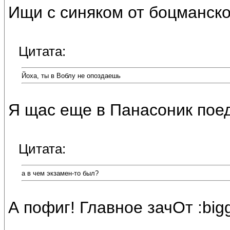
Ищи с синяком от боцманской
Цитата:
Йоха, ты в Воблу не опоздаешь
Я щас еще в Панасоник поед
Цитата:
а в чем экзамен-то был?
А пофиг! Главное зачОт :bigg