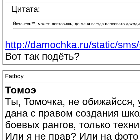
Цитата:
Йохансон™, может, повторишь, до меня всегда плоховато доходит 
http://damochka.ru/static/sms
Вот так подёть?
Fatboy
Томоэ
Ты, Томочка, не обижайсся,
дана с правом создания шко
боевых рангов, только техни
Или я не прав? Или на фото 