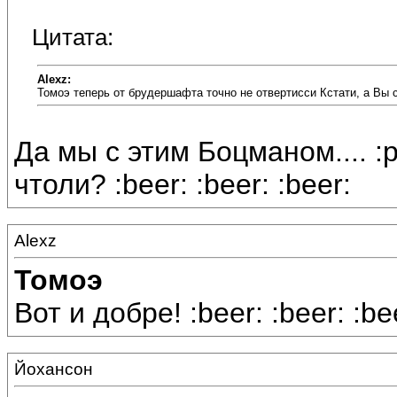
Цитата:
Alexz:
Томоэ теперь от брудершафта точно не отвертисси Кстати, а В
Да мы с этим Боцманом.... :р
чтоли? :beer: :beer: :beer:
Alexz
Томоэ
Вот и добре! :beer: :beer: :be
Йохансон