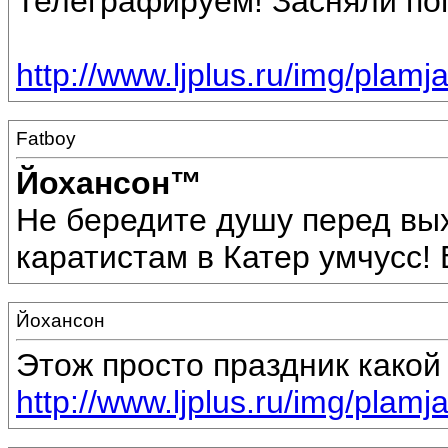
Телеграфируем! Засняли по
http://www.ljplus.ru/img/plam
Fatboy
Йохансон™
Не бередите душу перед вых
каратистам в Катер умчусс! 
Йохансон
Этож просто праздник какой 
http://www.ljplus.ru/img/plam