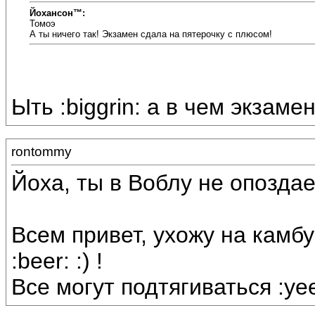
Йохансон™:
Томоэ
А ты ничего так! Экзамен сдала на пятерочку с плюсом!
Ыть :biggrin: а в чем экзаме
rontommy
Йоха, ты в Воблу не опоздае
Всем привет, ухожу на камбуз
:beer: :) !
Все могут подтягиваться :ye