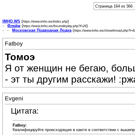
Страница 164 из 366
IMHO.WS
(
)
https://www.imho.ws/index.php
-
Флейм
(
)
https://www.imho.ws/forumdisplay.php?f=26
- -
Московская Подводная Лодка
(
https://www.imho.ws/showthread.php?t=
Fatboy
Томоэ
Я от женщин не бегаю, больш
- эт ты другим расскажи! :рж
Evgeni
Цитата:
Fatboy:
Квалифицируйте происходящее в каюте в соответствии с вышепр