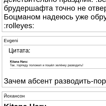
брудершафта точно не отверт
Боцманом надеюсь уже обру
:rolleyes:
Evgeni
Цитата:
Kitana Haru:
Так..торпеду положил и пошёл зелёнку разводить!
Зачем абсент разводить-пор
Йохансон