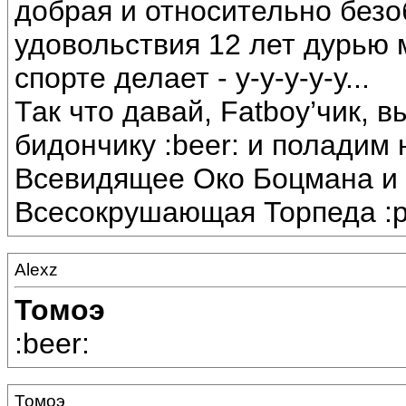
добрая и относительно безоб
удовольствия 12 лет дурью м
спорте делает - у-у-у-у-у...
Так что давай, Fatboy’чик, 
бидончику :beer: и поладим 
Всевидящее Око Боцмана и 
Всесокрушающая Торпеда :р
Alexz
Томоэ
:beer:
Томоэ