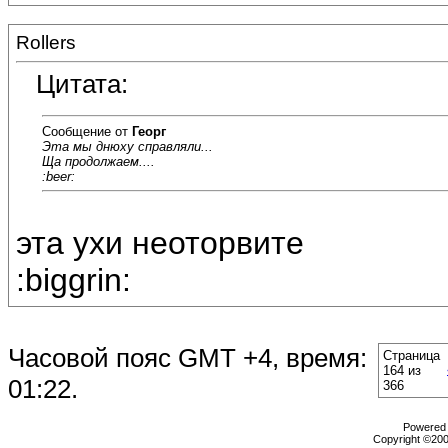
Rollers
Цитата:
Сообщение от
Георг
Эта мы днюху справляли...
Ща продолжаем....
:beer:
эта ухи неоторвите
:biggrin:
Часовой пояс GMT +4, время:
Страница
164 из
01:22
.
366
Powered b
Copyright ©2000