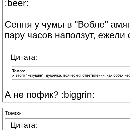
:beer:
Сення у чумы в "Вобле" амя
пару часов наползут, ежели 
Цитата:
Томоэ:
У этого "кёкушин", душечка, всяческих ответвлений, как собак нер
А не пофик? :biggrin:
Томоэ
Цитата: