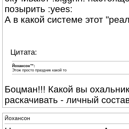
позырить :yees:
А в какой системе этот "ре
Цитата:
Йохансон™:
Этож просто праздник какой то
Боцман!!! Какой вы охальник
раскачивать - личный состав с
Йохансон