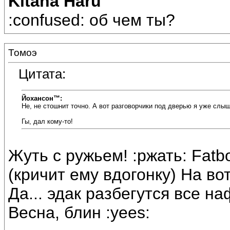
Kitana Haru
:confused: об чем ты?
Томоэ
Цитата:
Йохансон™:
Не, не стошнит точно. А вот разговорчики под дверью я уже слы
Гы, дал кому-то!
Жуть с ружьем! :ржать: Fatb
(кричит ему вдогонку) На вот
Да... эдак разбегутся все на
Весна, блин :yees: