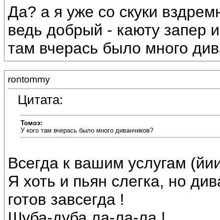
Да? а я уже со скуки вздремн
ведь добрый - каюту запер и 
там вчерась было много див
rontommy
Цитата:
Томоэ:
У кого там вчерась было много диванчиков?
Всегда к вашим услугам (йии
Я хоть и пьян слегка, но ди
готов завсегда !
Шуба-дуба ла-ла-ла !