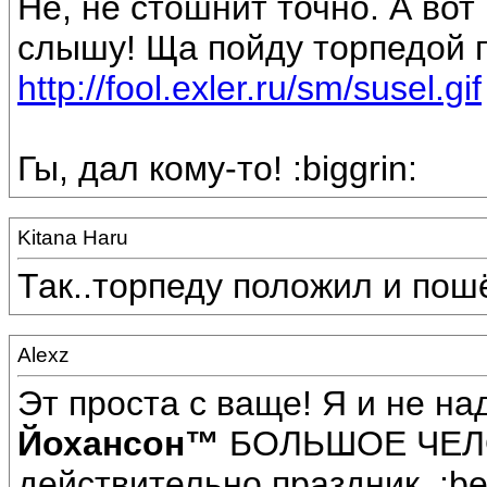
Не, не стошнит точно. А вот
слышу! Ща пойду торпедой п
http://fool.exler.ru/sm/susel.gif
Гы, дал кому-то! :biggrin:
Kitana Haru
Так..торпеду положил и пош
Alexz
Эт проста с ваще! Я и не на
Йохансон™
БОЛЬШОЕ ЧЕЛО
действительно праздник. :bee