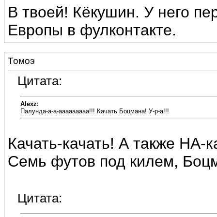
В твоей! Кёкушин. У него п
Европы в фулконтакте.
Томоэ
Цитата:
Alexz:
Палунда-а-а-ааааааааа!!! Качать Боцмана! У-р-а!!!
Качать-качать! А также НА-кач
Семь футов под килем, Боцм
Цитата: