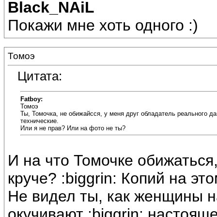
Black_NAiL
Покажи мне хоть одного :)
Томоэ
Цитата:
Fatboy:
Томоэ
Ты, Томочка, не обижайсся, у меня друг обладатель реального да
технические.
Или я не прав? Или на фото не ты?
И на что Томочке обижаться
круче? :biggrin: Копий на э
Не видел ты, как женщины н
окучивают :biggrin: настоящ