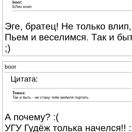
boor:
БЛин влип
Эге, братец! Не только влип, 
Пьем и веселимся. Так и быт
;)
boor
Цитата:
Томоэ:
Так и быть - не стану тебе мебеля портить
А почему? :(
УГУ Гудёж толька начелся!! :