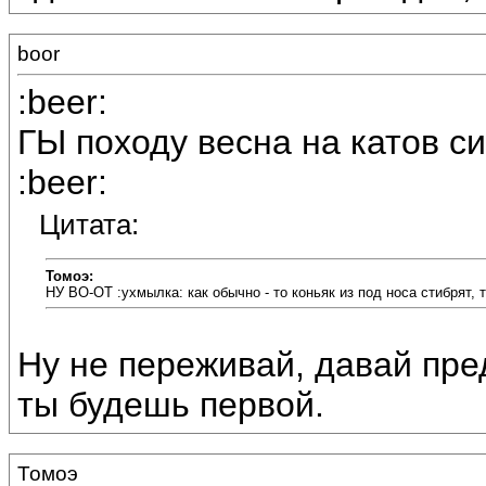
boor
:beer:
ГЫ походу весна на катов с
:beer:
Цитата:
Томоэ:
НУ ВО-ОТ :ухмылка: как обычно - то коньяк из под носа стибрят, 
Ну не переживай, давай пред
ты будешь первой.
Томоэ