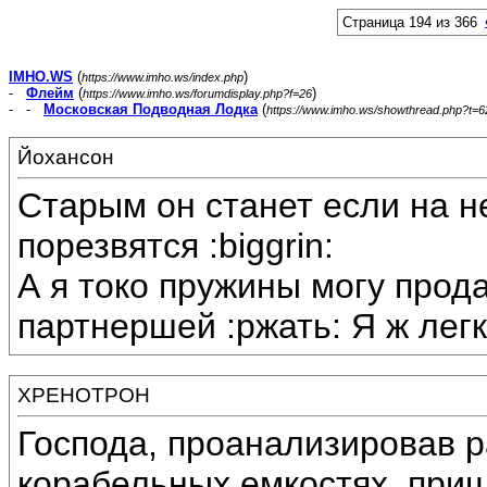
Страница 194 из 366
IMHO.WS
(
)
https://www.imho.ws/index.php
-
Флейм
(
)
https://www.imho.ws/forumdisplay.php?f=26
- -
Московская Подводная Лодка
(
https://www.imho.ws/showthread.php?t=
Йохансон
Старым он станет если на н
порезвятся :biggrin:
А я токо пружины могу прод
партнершей :ржать: Я ж легк
XPEHOTPOH
Господа, проанализировав 
корабельных емкостях, приш