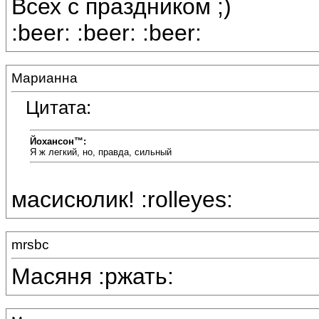
Всех с праздником ;)
:beer: :beer: :beer:
Марианна
Цитата:
Йохансон™:
Я ж легкий, но, правда, сильный
масисюлик! :rolleyes:
mrsbc
Масяня :ржать: