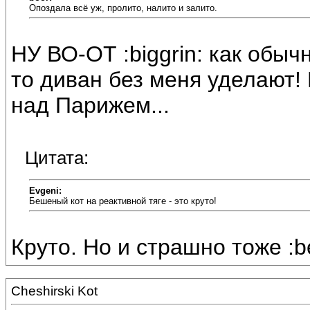
Опоздала всё уж, пролито, налито и залито.
НУ ВО-ОТ :biggrin: как обычн
то диван без меня уделают! 
над Парижем...
Цитата:
Evgeni:
Бешеный кот на реактивной тяге - это круто!
Круто. Но и страшно тоже :bee
Cheshirski Kot