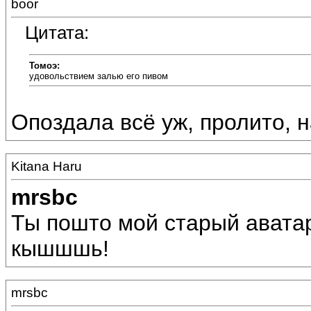
boor
Цитата:
Томоэ:
удовольствием залью его пивом
Опоздала всё уж, пролито, н
Kitana Haru
mrsbc
Ты пошто мой старый авата
кышшшь!
mrsbc