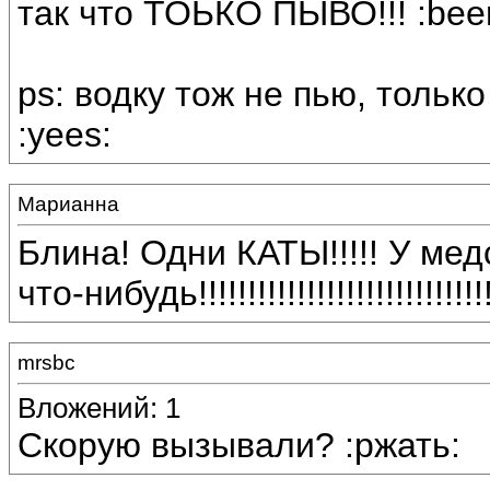
так что ТОЬКО ПЫВО!!! :beer:
ps: водку тож не пью, тольк
:yees:
Марианна
Блина! Одни КАТЫ!!!!! У мед
что-нибудь!!!!!!!!!!!!!!!!!!!!!!!!!!!
mrsbc
Вложений: 1
Скорую вызывали? :ржать: