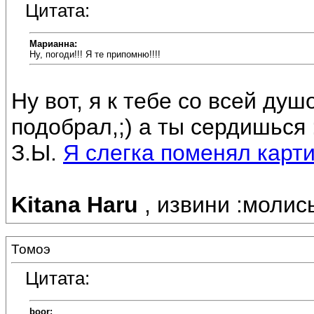
Цитата:
Марианна:
Ну, погоди!!! Я те припомню!!!!
Ну вот, я к тебе со всей ду
подобрал,;) а ты сердишься 
З.Ы.
Я слегка поменял карт
Kitana Haru
, извини :молись
Томоэ
Цитата:
boor: