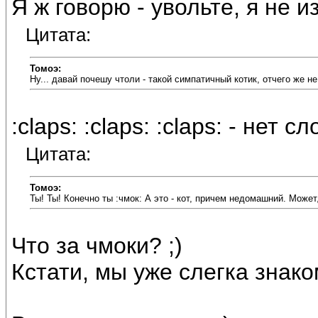
Я ж говорю - увольте, я не и
Цитата:
Томоэ:
Ну... давай почешу чтоли - такой симпатичный котик, отчего же н
:claps: :claps: :claps: - нет сл
Цитата:
Томоэ:
Ты! Ты! Конечно ты :чмок: А это - кот, причем недомашний. Может
Что за чмоки? ;)
Кстати, мы уже слегка знако