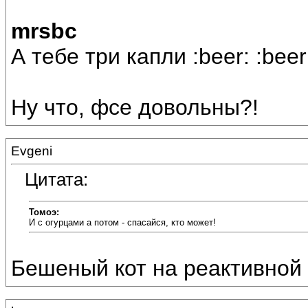
mrsbc
А тебе три капли :beer: :beer:
Ну что, фсе довольны?!
Evgeni
Цитата:
Томоэ:
И с огурцами а потом - спасайся, кто может!
Бешеный кот на реактивной т