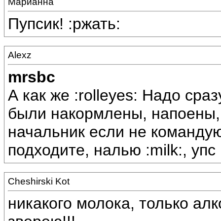
Марианна
Пупсик! :ржать:
Alexz
mrsbc
А как же :rolleyes: Надо сра
были накормлены, напоены, 
начальник если не командую?!
подходите, налью :milk:, упс :
Cheshirski Kot
никакого молока, только алк