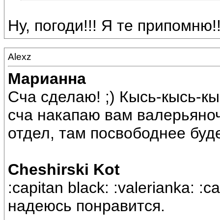
Ну, погоди!!! Я те припомню!!
Alexz
Марианна
Сча сделаю! ;) Кысь-кысь-кы
сча накапаю вам валерьяно
отдел, там посвободнее буде
Cheshirski Kot
:capitan black: :valerianka: :c
надеюсь понравится.