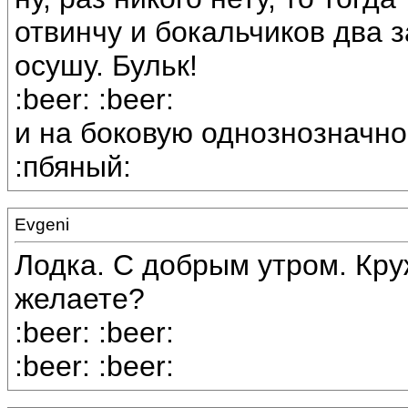
отвинчу и бокальчиков два 
осушу. Бульк!
:beer: :beer:
и на боковую однознозначно
:пбяный:
Evgeni
Лодка. С добрым утром. Кру
желаете?
:beer: :beer:
:beer: :beer: