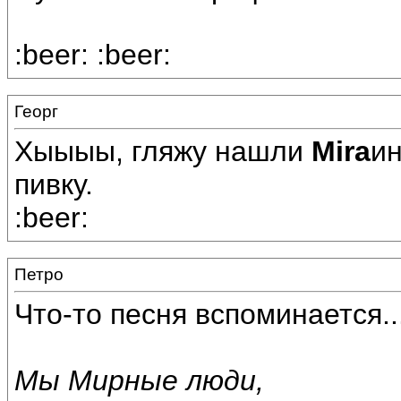
:beer: :beer:
Георг
Хыыыы, гляжу нашли
Mira
ин
пивку.
:beer:
Петро
Что-то песня вспоминается..
Мы Мирные люди,