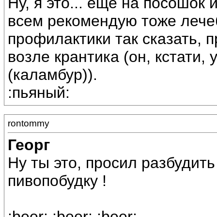
Ну, я это... еще на посошок 
всем рекомендую тоже лече
профилактики так сказать, п
возле крантика (он, кстати, 
(каламбур)).
:пьяный:
rontommy
Георг
Ну ты это, просил разбудить 
пивопобудку !
:beer: :beer: :beer: