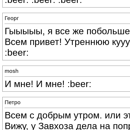
Георг
Гыыыыы, я все же побольше п
Всем привет! Утреннюю куууу
:beer:
mosh
И мне! И мне! :beer:
Петро
Всем с добрым утром. или эт
Вижу, у Завхоза дела на по