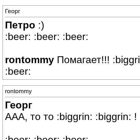
Георг
Петро
:)
:beer: :beer: :beer:
rontommy
Помагает!!! :biggri
:beer:
rontommy
Георг
ААА, то то :biggrin: :biggrin: !
:beer: :beer: :beer: