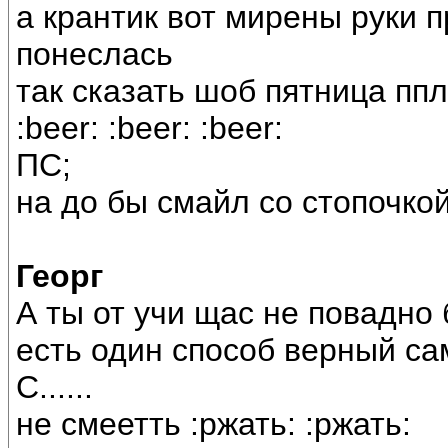
а крантик вот мирены руки 
понеслась
так сказать шоб пятница пп
:beer: :beer: :beer:
ПС;
на до бы смайл со стопочко
Георг
А ты от учи щас не повадно
есть один способ верный са
С......
не смеетть :ржать: :ржать: