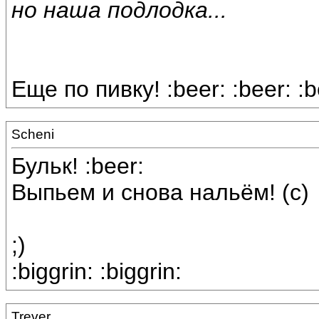
но наша подлодка...
Еще по пивку! :beer: :beer: :b
Scheni
Бульк! :beer:
Выпьем и снова нальём! (с)
;)
:biggrin: :biggrin:
Trever