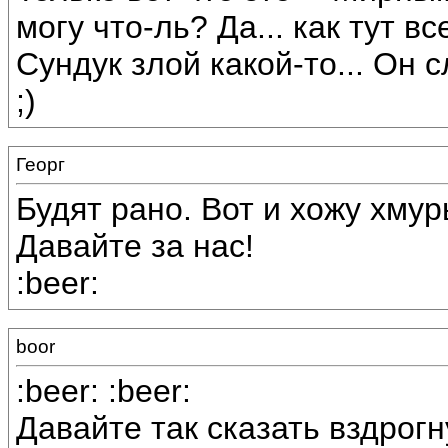
могу что-ль? Да... как тут вс
Сундук злой какой-то... Он
;)
Георг
Будят рано. Вот и хожу хмуры
Давайте за нас!
:beer:
boor
:beer: :beer:
Давайте так сказать вздрогн