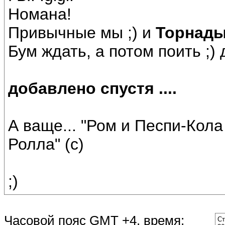
Номана!
Привычные мы ;) и
Торнад
Бум ждать, а потом поить ;) 
добавлено спустя ....
А ваще... "Ром и Песпи-Кола 
Ролла" (с)
;)
Часовой пояс GMT +4, время:
Ст