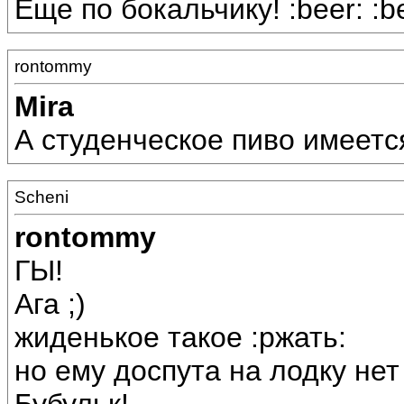
Еще по бокальчику! :beer: :be
rontommy
Mira
А студенческое пиво имеетс
Scheni
rontommy
ГЫ!
Ага ;)
жиденькое такое :ржать:
но ему доспута на лодку нет