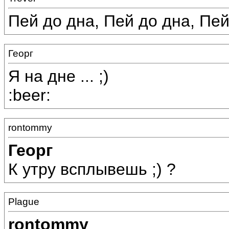
Пей до дна, Пей до дна, Пей д
Георг
Я на дне ... ;)
:beer:
rontommy
Георг
К утру всплывешь ;) ?
Plague
rontommy