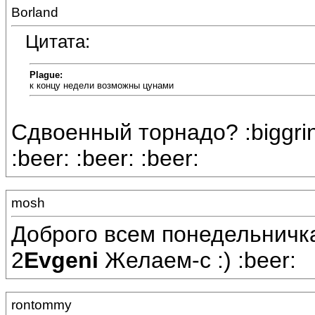
Borland
Цитата:
Plague:
к концу недели возможны цунами
Сдвоенный торнадо? :biggrin
:beer: :beer: :beer:
mosh
Доброго всем понедельничк
2
Evgeni
Желаем-с :) :beer:
rontommy