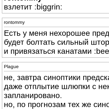
взлетит :biggrin:
rontommy
Есть у меня нехорошее пред
будет болтать сильный шторм
и привязаться канатами :beer
Plague
не, завтра синоптики предск
даже отплытие шлюпки с не
запланировано.
но, по прогнозам тех же син