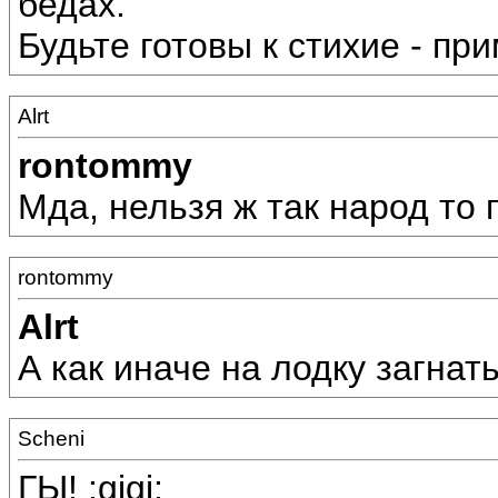
бедах.
Будьте готовы к стихие - пр
Alrt
rontommy
Мда, нельзя ж так народ то п
rontommy
Alrt
А как иначе на лодку загнать 
Scheni
ГЫ! :gigi: