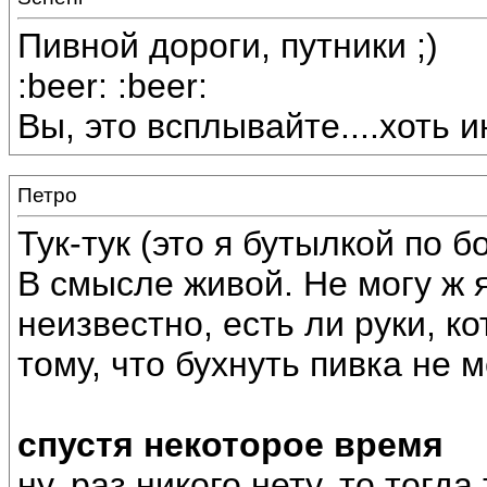
Пивной дороги, путники ;)
:beer: :beer:
Вы, это всплывайте....хоть и
Петро
Тук-тук (это я бутылкой по б
В смысле живой. Не могу ж 
неизвестно, есть ли руки, ко
тому, что бухнуть пивка не 
cпустя некоторое время
ну, раз никого нету, то тогд