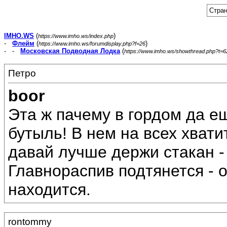
Стран
IMHO.WS
(
)
https://www.imho.ws/index.php
-
Флейм
(
)
https://www.imho.ws/forumdisplay.php?f=26
- -
Московская Подводная Лодка
(
https://www.imho.ws/showthread.php?t=
Петро
boor
Эта ж пачему в гордом да е
бутыль! В нем на всех хвати
давай лучше держи стакан -
Главнораспив подтянется - о
находится.
rontommy