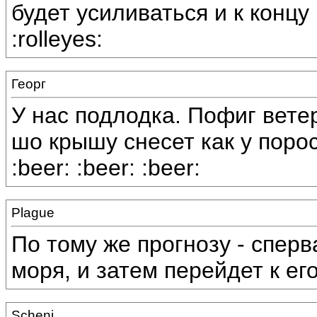
будет усиливаться и к конц
:rolleyes:
Георг
У нас подлодка. Пофиг ветер
шо крышу снесет как у порося
:beer: :beer: :beer:
Plague
По тому же прогнозу - спер
моря, и затем перейдет к ег
Scheni