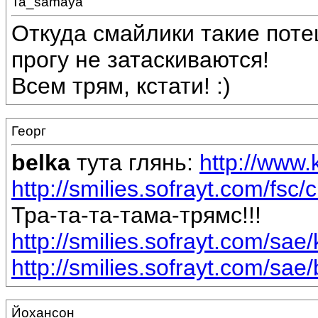
Ta_samaya
Откуда смайлики такие потеш
прогу не затаскиваются!
Всем трям, кстати! :)
Георг
belka
тута глянь:
http://www
http://smilies.sofrayt.com/fsc/
Тра-та-та-тама-трямс!!!
http://smilies.sofrayt.com/sae/
http://smilies.sofrayt.com/sae/
Йохансон