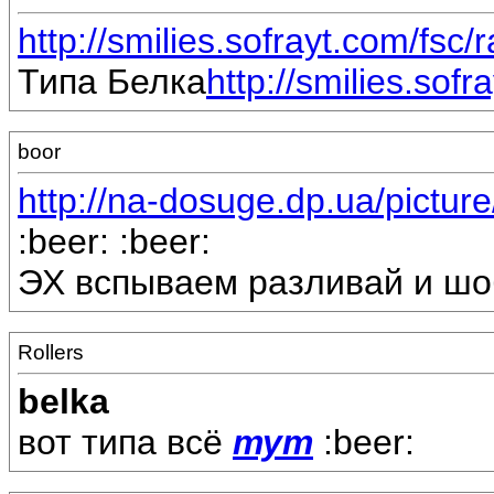
http://smilies.sofrayt.com/fsc/r
Типа Белка
http://smilies.sofr
boor
http://na-dosuge.dp.ua/pictu
:beer: :beer:
ЭХ вспываем разливай и шоб
Rollers
belka
вот типа всё
тут
:beer: