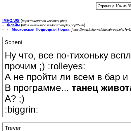
Страница 104 из 3
IMHO.WS
(
)
https://www.imho.ws/index.php
-
Флейм
(
)
https://www.imho.ws/forumdisplay.php?f=26
- -
Московская Подводная Лодка
(
https://www.imho.ws/showthread.php?t=
Scheni
Ну что, все по-тихоньку всп
прочим ;) :rolleyes:
А не пройти ли всем в бар и
В программе...
танец живо
А? ;)
:biggrin:
Trever