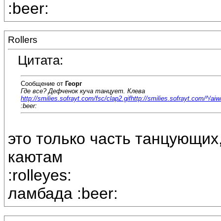
:beer:
Rollers
Цитата:
Сообщение от
Георг
Где все? Дефченок куча танцует. Клева
http://smilies.sofrayt.com/fsc/clap2.gif
http://smilies.sofrayt.com/^/aiw
:beer:
это только часть танцующих
каютам
:rolleyes:
ламбада :beer: