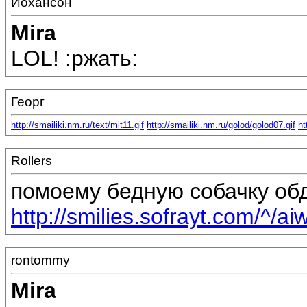
Йохансон
Mira
LOL! :ржать:
Георг
http://smailiki.nm.ru/text/mit11.gif
http://smailiki.nm.ru/golod/golod07.gif
ht
Rollers
помоему бедную собачку об
http://smilies.sofrayt.com/^/aiw
rontommy
Mira