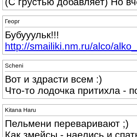
(С грустью добавляет) Но вч
Георг
Бубууульк!!!
http://smailiki.nm.ru/alco/alko
Scheni
Вот и здрасти всем :)
Что-то лодочка притихла - п
Kitana Haru
Пельмени переваривают ;)
Как змейсы - наелись и спать 