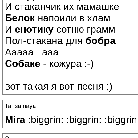
И стаканчик их мамашке
Белок
напоили в хлам
И
енотику
сотню грамм
Пол-стакана для
бобра
Ааааа...ааа
Собаке
- кожура :-)
вот такая я вот песня ;)
Ta_samaya
Mira
:biggrin: :biggrin: :bigg