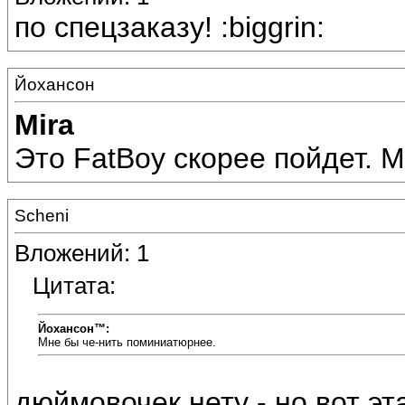
по спецзаказу! :biggrin:
Йохансон
Mira
Это FatBoy скорее пойдет. 
Scheni
Вложений: 1
Цитата:
Йохансон™:
Мне бы че-нить поминиатюрнее.
дюймовочек нету - но вот эт