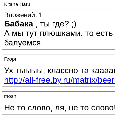
Kitana Haru
Вложений: 1
Бабака
, ты где? ;)
А мы тут плюшками, то есть
балуемся.
Георг
Ух тыыыы, классно та каааак
http://all-free.by.ru/matrix/beer
mosh
Не то слово, ля, не то слово!