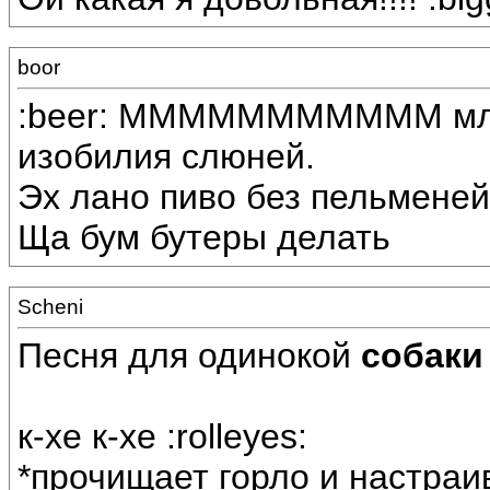
boor
:beer: МММММММММММ млин
изобилия слюней.
Эх лано пиво без пельменей
Ща бум бутеры делать
Scheni
Песня для одинокой
собаки
к-хе к-хе :rolleyes:
*прочищает горло и настраи