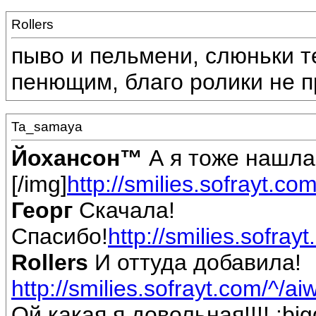
Rollers
пыво и пельмени, слюньки те
пенющим, благо ролики не про
Ta_samaya
Йохансон™
А я тоже нашла
[/img]
http://smilies.sofrayt.c
Георг
Скачала!
Спасибо!
http://smilies.sofrayt
Rollers
И оттуда добавила!
http://smilies.sofrayt.com/^/ai
Ой какая я довольная!!!! :big