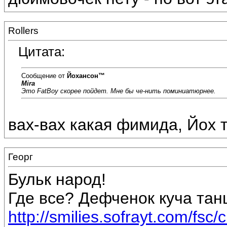
Rollers
Цитата:
Сообщение от
Йохансон™
Mira
Это FatBoy скорее пойдет. Мне бы че-нить поминиатюрнее.
вах-вах какая фимида, Йох т
Георг
Бульк народ!
Где все? Дефченок куча тан
http://smilies.sofrayt.com/fsc/c