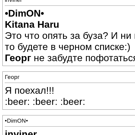
•DimON•
Kitana Haru
Это что опять за буза? И ни к
то будете в черном списке:)
Георг
не забудте пофотатьс
Георг
Я поехал!!!
:beer: :beer: :beer:
•DimON•
inviner