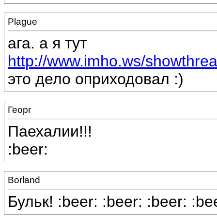
Plague
ага. а я тут
http://www.imho.ws/showthr
это дело оприходовал :)
Георг
Паехалии!!!
:beer:
Borland
Бульк! :beer: :beer: :beer: :be