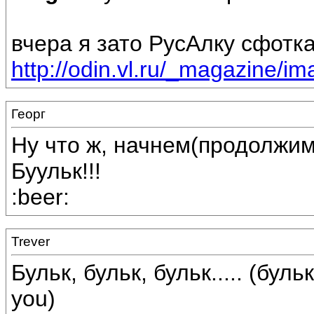
вчера я зато РусАлку сфотк
http://odin.vl.ru/_magazine
Георг
Ну что ж, начнем(продолжим
Буульк!!!
:beer:
Trever
Бульк, бульк, бульк..... (бул
you)