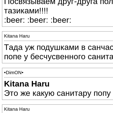
Посвязываем друг-друга по
тазиками!!!!
:beer: :beer: :beer:
Kitana Haru
Тада уж подушками в санчаст
попе у бесчусвенного санита
•DimON•
Kitana Haru
Это же какую санитару попу 
Kitana Haru