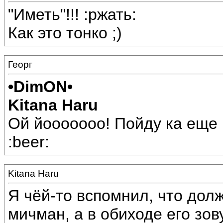
"Иметь"!!! :ржать:
Как это тонко ;)
Георг
•DimON•
Kitana Haru
Ой йооооооо! Пойду ка еще к
:beer:
Kitana Haru
Я чёй-то вспомнил, что долж
мичман, а в обиходе его зову