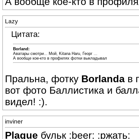
А вообще кое-кто в профиля
Lazy
Цитата:
Borland:
Аватары смотри... Мой, Kitana Haru, Георг ...
А вообще кое-кто в профилях фотки выкладывал
Пральна, фотку
Borlandа
в 
вот фото Баллистика и балл
видел! :).
inviner
Plague
бульк :beer: :ржать: