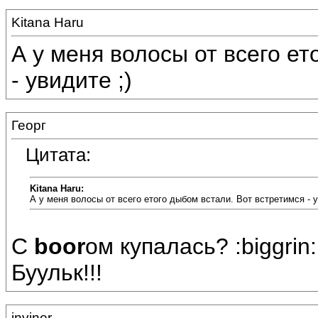
Kitana Haru
А у меня волосы от всего ет
- увидите ;)
Георг
Цитата:
Kitana Haru:
А у меня волосы от всего етого дыбом встали. Вот встретимся - 
С
boor
ом купалась? :biggrin:
Буульк!!!
inviner