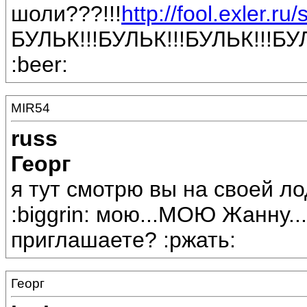
шоли???!!!
http://fool.exler.ru
БУЛЬК!!!БУЛЬК!!!БУЛЬК!!!БУЛ
:beer:
MIR54
russ
Георг
я тут смотрю вы на своей л
:biggrin: мою...МОЮ Жанну...
приглашаете? :ржать:
Георг