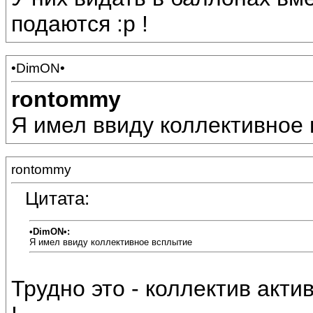
подаются :p !
•DimON•
rontommy
Я имел ввиду коллективное 
rontommy
Цитата:
•DimON•:
Я имел ввиду коллективное всплытие
Трудно это - коллектив актив