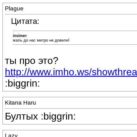
Plague
Цитата:
inviner:
жаль до нас метро не довели!
ты про это?
http://www.imho.ws/showthr
:biggrin:
Kitana Haru
Бултых :biggrin:
Lazy