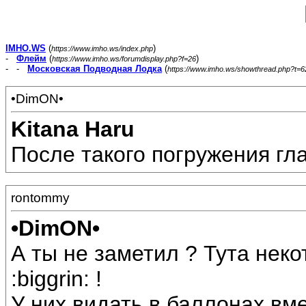
IMHO.WS
(
)
https://www.imho.ws/index.php
-
Флейм
(
)
https://www.imho.ws/forumdisplay.php?f=26
- -
Московская Подводная Лодка
(
https://www.imho.ws/showthread.php?t=
•DimON•
Kitana Haru
После такого погружения гла
rontommy
•DimON•
А ты не заметил ? Тута нек
:biggrin: !
У них видать в баллонах вм