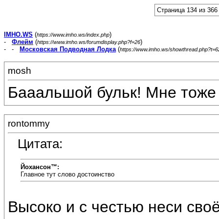
Страница 134 из 366
IMHO.WS
(
)
https://www.imho.ws/index.php
-
Флейм
(
)
https://www.imho.ws/forumdisplay.php?f=26
- -
Московская Подводная Лодка
(
https://www.imho.ws/showthread.php?t=
mosh
Бааальшой бульк! Мне тоже 
rontommy
Цитата:
Йохансон™:
Главное тут слово достоинство
Высоко и с честью неси своё