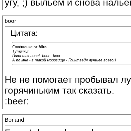
угу, ;) выльем и снова нальём
boor
Цитата:
Сообщение от
Mira
Туточки!
Пива так пива! :beer: :beer:
А по мне - в такой морозище - Глинтвейн лучшее всего;)
Не не помогает пробывал лу
горячиньким так сказать.
:beer:
Borland