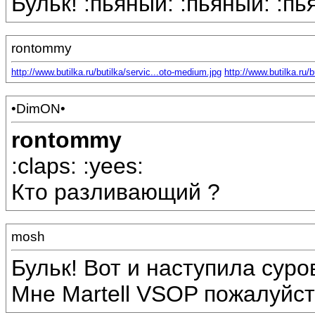
Бульк! :пьяный: :пьяный: :пь
rontommy
http://www.butilka.ru/butilka/servic...oto-medium.jpg
http://www.butilka.ru/
•DimON•
rontommy
:claps: :yees:
Кто разливающий ?
mosh
Бульк! Вот и наступила суро
Мне Martell VSOP пожалуйста