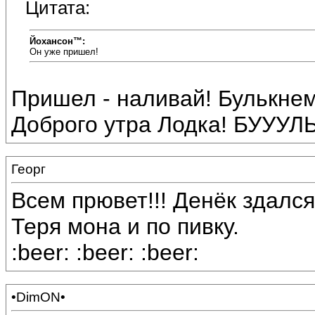
Цитата:
Йохансон™:
Он уже пришел!
Пришел - наливай! Булькнем!
Доброго утра Лодка! БУУУЛЬ
Георг
Всем прювет!!! Денёк здался
Теря мона и по пивку.
:beer: :beer: :beer:
•DimON•