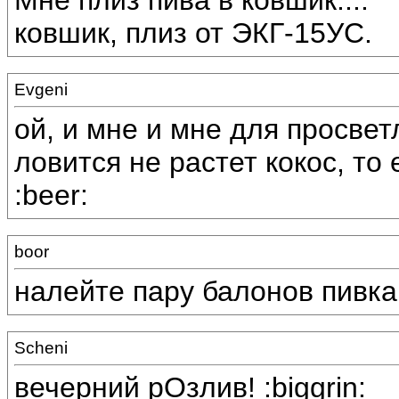
Мне плиз пива в ковшик....
ковшик, плиз от ЭКГ-15УС.
Evgeni
ой, и мне и мне для просвет
ловится не растет кокос, то е
:beer:
boor
налейте пару балонов пивка. 
Scheni
вечерний рОзлив! :biggrin: