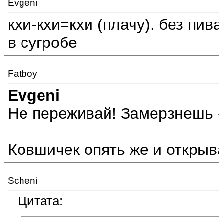
Evgeni
кхи-кхи=кхи (плачу). без пив
в сугробе
Fatboy
Evgeni
Не переживай! Замерзнешь - 
Ковшичек опять же и открыв
Scheni
Цитата: