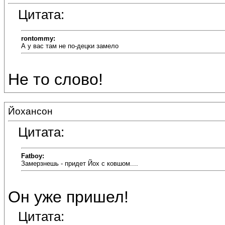
Цитата:
rontommy:
А у вас там не по-децки замело
Не то слово!
Йохансон
Цитата:
Fatboy:
Замерзнешь - придет Йох с ковшом....
Он уже пришел!
Цитата: