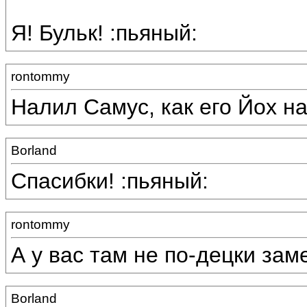
Я! Бульк! :пьяный:
rontommy
Налил Самус, как его Йох наз
Borland
Спасибки! :пьяный:
rontommy
А у вас там не по-децки зам
Borland